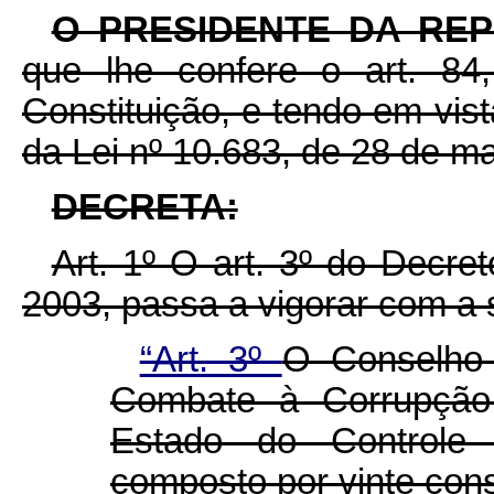
O PRESIDENTE DA RE
que lhe confere o art. 84,
Constituição, e tendo em vista
da Lei nº 10.683, de 28 de m
DECRETA:
Art. 1º O art. 3º do Decr
2003, passa a vigorar com a 
“Art. 3º
O Conselho 
Combate à Corrupção,
Estado do Controle 
composto por vinte cons