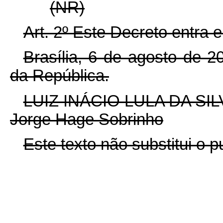
(NR)
Art. 2º Este Decreto entra 
Brasília, 6 de agosto de 
da República.
LUIZ INÁCIO LULA DA SIL
Jorge Hage Sobrinho
Este texto não substitui o