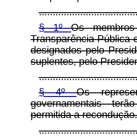
...................................
§ 1º
Os membros 
Transparência Pública
designados pelo Presi
suplentes, pelo Preside
...................................
§ 4º
Os represe
governamentais ter
permitida a recondução
...................................