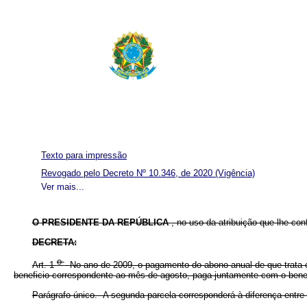
Texto para impressão
Revogado pelo Decreto Nº 10.346, de 2020
(Vigência)
Ver mais...
O PRESIDENTE DA REPÚBLICA
, no uso da atribuição que lhe conf
DECRETA:
o
Art. 1
No ano de 2009, o pagamento do abono anual de que trata
beneficio correspondente ao mês de agosto, paga juntamente com o bene
Parágrafo único. A segunda parcela corresponderá à diferença entre o