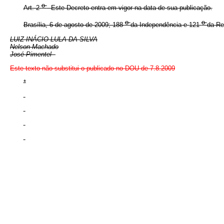
o
Art. 2
Este Decreto entra em vigor na data de sua publicação.
o
o
Brasília, 6 de agosto de 2009; 188
da Independência e 121
da Re
LUIZ INÁCIO LULA DA SILVA
Nelson Machado
José Pimentel
Este texto não substitui o publicado no DOU de 7.8.2009
*