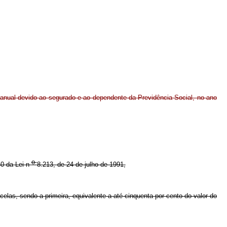
anual devido ao segurado e ao dependente da Previdência Social, no ano
o
40 da Lei n
8.213, de 24 de julho de 1991,
celas, sendo a primeira, equivalente a até cinquenta por cento do valor do