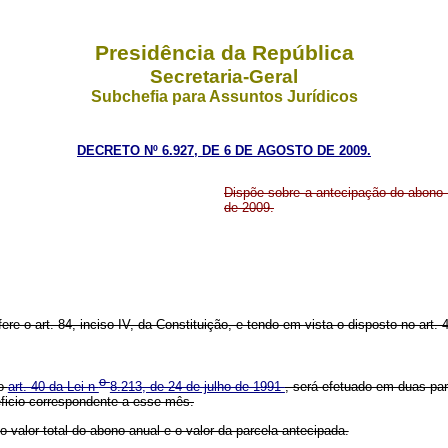
Presidência da República
Secretaria-Geral
Subchefia para Assuntos Jurídicos
DECRETO Nº 6.927, DE 6 DE AGOSTO DE 2009.
Dispõe sobre a antecipação do abono 
de 2009.
ere o art. 84, inciso IV, da Constituição, e tendo em vista o disposto no art. 
o
 o
art. 40 da Lei n
8.213, de 24 de julho de 1991
, será efetuado em duas par
ficio correspondente a esse mês.
 valor total do abono anual e o valor da parcela antecipada.