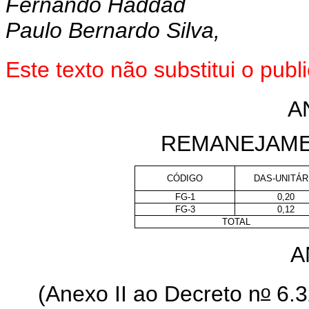
Fernando Haddad
Paulo Bernardo Silva,
Este
texto não substitui o pub
A
REMANEJAME
CÓDIGO
DAS-UNITÁR
FG-1
0,20
FG-3
0,12
TOTAL
A
o
(Anexo II ao Decreto n
6.3