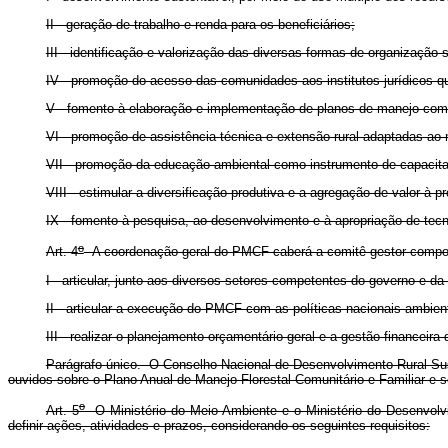
II - geração de trabalho e renda para os beneficiários;
III - identificação e valorização das diversas formas de organização 
IV - promoção do acesso das comunidades aos institutos jurídicos qu
V - fomento à elaboração e implementação de planos de manejo como
VI - promoção de assistência técnica e extensão rural adaptadas ao ma
VII - promoção da educação ambiental como instrumento de capacitaç
VIII
- estimular a diversificação produtiva e a agregação de valor à pr
IX - fomento à pesquisa, ao desenvolvimento e à apropriação de tecno
o
Art. 4
A coordenação geral do PMCF caberá a comitê gestor composto
I - articular, junto aos diversos setores competentes do governo e da
II - articular a execução do PMCF com as políticas nacionais ambient
III - realizar o planejamento orçamentário geral e a gestão financei
Parágrafo único. O Conselho Nacional de Desenvolvimento Rural Sus
ouvidos sobre o Plano Anual de Manejo Florestal Comunitário e Familiar e so
o
Art. 5
O Ministério do Meio Ambiente e o Ministério do Desenvolvi
definir ações, atividades e prazos, considerando os seguintes requisitos: