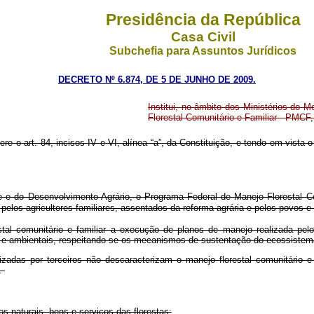
Presidência da República
Casa Civil
Subchefia para Assuntos Jurídicos
DECRETO Nº 6.874, DE 5 DE JUNHO DE 2009.
Institui, no âmbito dos Ministérios do
Florestal Comunitário e Familiar - PMCF,
re o art. 84, incisos IV e VI, alínea “a”, da Constituição, e tendo em vista o d
e e do Desenvolvimento Agrário, o Programa Federal de Manejo Florestal Co
pelos agricultores familiares, assentados da reforma agrária e pelos povos e
al comunitário e familiar a execução de planos de manejo realizada pelos
s e ambientais, respeitando-se os mecanismos de sustentação do ecossistem
zadas por terceiros não descaracterizam o manejo florestal comunitário e 
.
s naturais, bens e serviços das florestas;