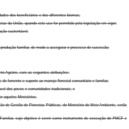
idades dos beneficiários e dos diferentes biomas;
as da União, quando este uso for permitido pela legislação em vigor;
ução sustentável;
 produção familiar, de modo a assegurar o processo de sucessão;
o Agrário, com as seguintes atribuições:
 de fomento e suporte ao manejo florestal comunitário e familiar;
tável dos povos e comunidades tradicionais; e
r aqueles Ministérios.
o de Gestão de Florestas Públicas, do Ministério do Meio Ambiente, serão
 Familiar, cujo objetivo é servir como instrumento de execução do PMCF e