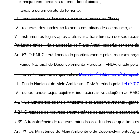
I - manejadores florestais a serem beneficiados;
II - áreas a serem objeto de fomento;
III - instrumentos de fomento a serem utilizados no Plano;
IV - recursos destinados ao fomento das atividades de manejo; e
V - instrumentos legais aptos a efetivar a transferência desses rec
Parágrafo único. Na elaboração do Plano Anual, poderão ser consider
o
Art. 6
O PMFC será financiado prioritariamente pelos recursos orçam
I - Fundo Nacional de Desenvolvimento Florestal - FNDF, criado pela
o
o
II - Fundo Amazônia, de que trata o
Decreto n
6.527, de 1
de agost
o
III - Fundo Nacional de Meio Ambiente - FNMA, criado pela
Lei n
7.7
IV - outros fundos cujos objetivos institucionais se adeqüem ao PMC
o
§ 1
Os Ministérios do Meio Ambiente e do Desenvolvimento Agrário 
o
§ 2
O repasse de recursos orçamentários de que trata o
caput
será 
o
§ 3
A transferência de recursos oriundos dos fundos de que trata est
o
Art. 7
Os Ministérios do Meio Ambiente e do Desenvolvimento Agrár