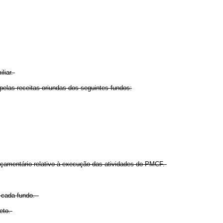
liar.
elas receitas oriundas dos seguintes fundos:
rçamentário relativo à execução das atividades do PMCF.
e cada fundo.
eto.