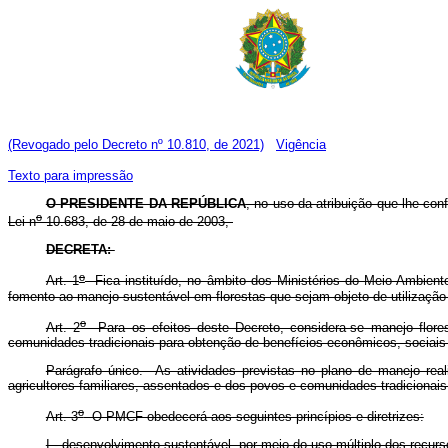
(Revogado pelo Decreto nº 10.810, de 2021)
Vigência
Texto para impressão
O
PRESIDENTE DA REPÚBLICA
, no uso da atribuição que lhe confe
o
Lei n
10.683, de 28 de maio de 2003,
DECRETA:
o
Art. 1
Fica instituído, no âmbito dos Ministérios do Meio Ambient
fomento ao manejo sustentável em florestas que sejam objeto de utilização 
o
Art. 2
Para os efeitos deste Decreto, considera-se manejo florest
comunidades tradicionais para obtenção de benefícios econômicos, sociai
Parágrafo único. As atividades previstas no plano de manejo reali
agricultores familiares, assentados e dos povos e comunidades tradicionais
o
Art. 3
O PMCF obedecerá aos seguintes princípios e diretrizes:
I - desenvolvimento sustentável, por meio do uso múltiplo dos recurso