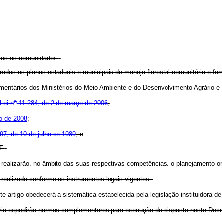
ursos às comunidades.
ados os planos estaduais e municipais de manejo florestal comunitário e fami
entários dos Ministérios do Meio Ambiente e do Desenvolvimento Agrário e p
o
Lei n
11.284, de 2 de março de 2006
;
o de 2008
;
97, de 10 de julho de 1989
; e
F.
realizarão, no âmbito das suas respectivas competências, o planejamento o
realizado conforme os instrumentos legais vigentes.
e artigo obedecerá a sistemática estabelecida pela legislação instituidora d
io expedirão normas complementares para execução do disposto neste Decr