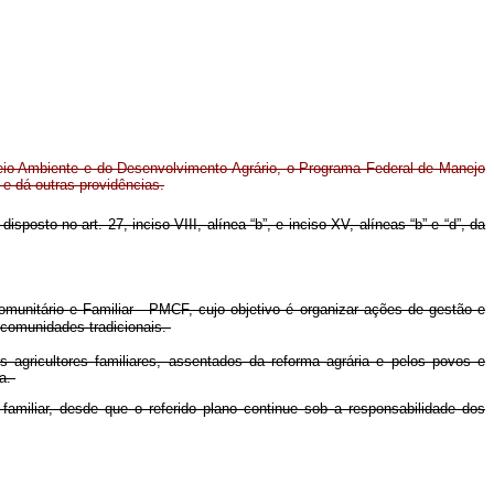
 Meio Ambiente e do Desenvolvimento Agrário, o Programa Federal de Manejo
 e dá outras providências.
isposto no art. 27, inciso VIII, alínea “b”, e inciso XV, alíneas “b” e “d”, da
munitário e Familiar - PMCF, cujo objetivo é organizar ações de gestão e
 comunidades tradicionais.
 agricultores familiares, assentados da reforma agrária e pelos povos e
a.
familiar, desde que o referido plano continue sob a responsabilidade dos