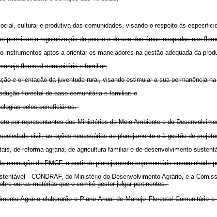
social, cultural e produtiva das comunidades, visando o respeito às especific
e permitam a regularização da posse e do uso das áreas ocupadas nas florest
 instrumentos aptos a orientar os manejadores na gestão adequada da prod
nejo florestal comunitário e familiar;
ão e orientação da juventude rural, visando estimular a sua permanência na
odução florestal de base comunitária e familiar; e
logias pelos beneficiários.
 por representantes dos Ministérios do Meio Ambiente e do Desenvolviment
 sociedade civil, as ações necessárias ao planejamento e à gestão de projetos
ais, de reforma agrária, de agricultura familiar e de desenvolvimento susten
ra da execução do PMCF, a partir do planejamento orçamentário encaminhado po
tentável - CONDRAF, do Ministério do Desenvolvimento Agrário, e a Comissã
bre outras matérias que o comitê gestor julgar pertinentes.
mento Agrário elaborarão o Plano Anual de Manejo Florestal Comunitário e