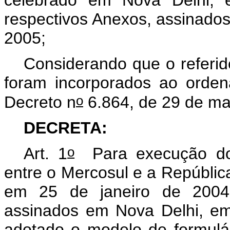
celebrado em Nova Delhi, 
respectivos Anexos, assinado
2005;
Considerando que o referid
foram incorporados ao orden
o
Decreto n
6.864, de 29 de ma
DECRETA:
o
Art. 1
Para execução do 
entre o Mercosul e a Repúblic
em 25 de janeiro de 2004,
assinados em Nova Delhi, e
adotado o modelo de formulár