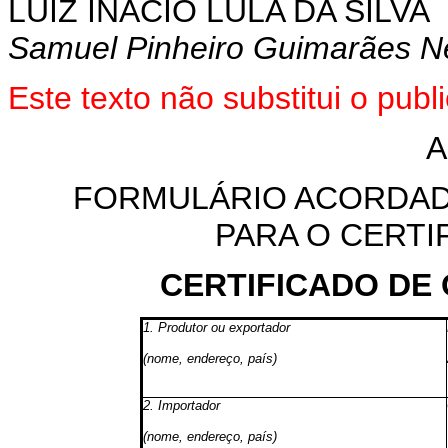
LUIZ INÁCIO LULA DA SILVA
Samuel Pinheiro Guimarães N
Este
texto não substitui o pub
FORMULÁRIO ACORDAD
PARA O CERTI
CERTIFICADO DE 
1. Produtor ou exportador
(nome, endereço, país)
2. Importador
(nome, endereço, país)