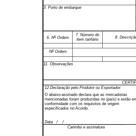
3. Porto de embarque
7. Número do
o
8. Descriçã
6. N
Ordem
item tarifário
o
N
Ordem
11. Observações
CERTI
12.Declaração pelo Produtor ou Exportador:
O abaixo-assinado declara que as mercadorias
mencionadas foram produzidas no (país) e estão e
conformidade com os requisitos de origem
especificados no Acordo.
Data / /
Carimbo e assinatura