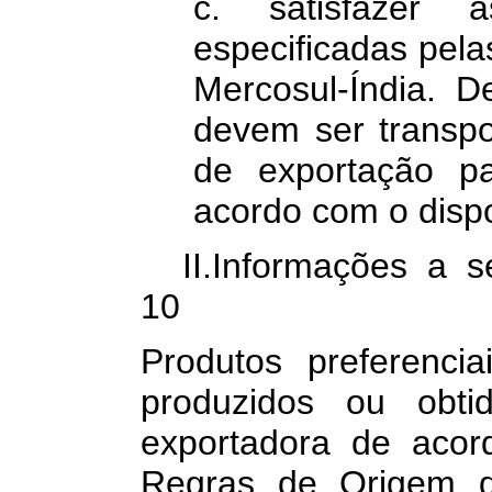
c. satisfazer 
especificadas pel
Mercosul-Índia. 
devem ser transpo
de exportação p
acordo com o dispo
II.Informações a
10
Produtos preferenci
produzidos ou obti
exportadora de acor
Regras de Origem d