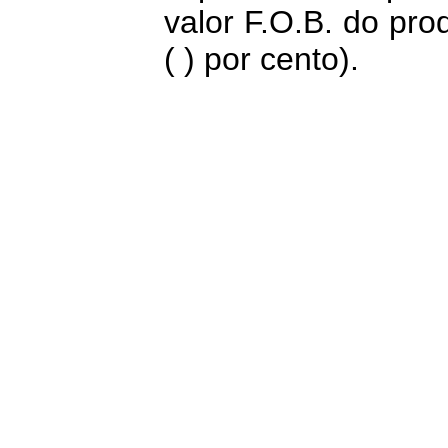
valor F.O.B. do pro
( ) por cento).