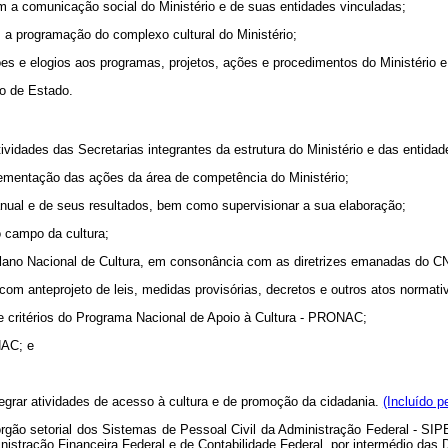
om a comunicação social do Ministério e de suas entidades vinculadas;
m a programação do complexo cultural do Ministério;
es e elogios aos programas, projetos, ações e procedimentos do Ministério e
ro de Estado.
ividades das Secretarias integrantes da estrutura do Ministério e das entidad
mplementação das ações da área de competência do Ministério;
rianual e de seus resultados, bem como supervisionar a sua elaboração;
o campo da cultura;
 Plano Nacional de Cultura, em consonância com as diretrizes emanadas do 
 com anteprojeto de leis, medidas provisórias, decretos e outros atos normati
s e critérios do Programa Nacional de Apoio à Cultura - PRONAC;
NAC; e
egrar atividades de acesso à cultura e de promoção da cidadania.
(Incluído p
o setorial dos Sistemas de Pessoal Civil da Administração Federal - SIPE
stração Financeira Federal e de Contabilidade Federal, por intermédio das D