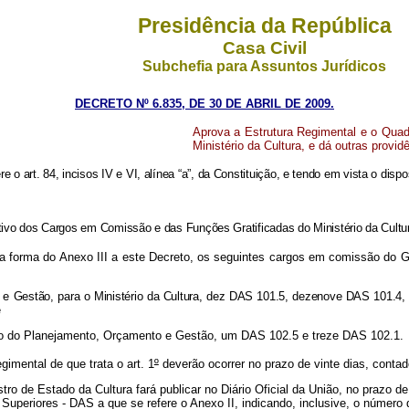
Presidência da República
Casa Civil
Subchefia para Assuntos Jurídicos
DECRETO Nº 6.835, DE 30 DE ABRIL DE 2009.
Aprova a Estrutura Regimental e o Qua
Ministério da Cultura, e dá outras provid
re o art. 84, incisos IV e VI, alínea “a”, da Constituição, e tendo em vista o dispo
o dos Cargos em Comissão e das Funções Gratificadas do Ministério da Cultura
na forma do Anexo III a este Decreto, os seguintes cargos em comissão do 
to e Gestão, para o Ministério da Cultura, dez DAS 101.5, dezenove DAS 101.
e
stério do Planejamento, Orçamento e Gestão, um DAS 102.5 e treze DAS 102.1.
mental de que trata o art. 1
º
deverão ocorrer no prazo de vinte dias, conta
stro de Estado da Cultura fará publicar no Diário Oficial da União, no prazo d
uperiores - DAS a que se refere o Anexo II, indicando, inclusive, o número