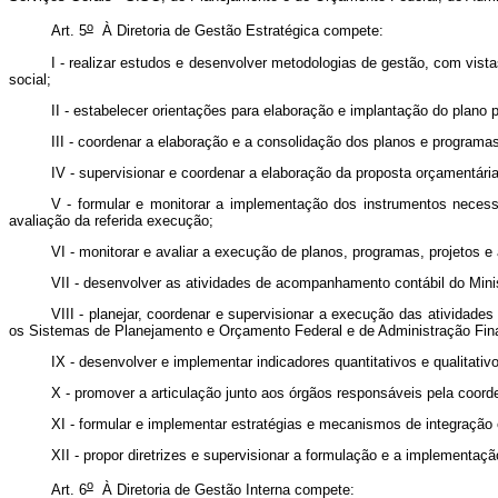
o
Art. 5
À Diretoria de Gestão Estratégica compete:
I - realizar estudos e desenvolver metodologias de gestão, com vis
social;
II - estabelecer orientações para elaboração e implantação do plano
III - coordenar a elaboração e a consolidação dos planos e programas
IV - supervisionar e coordenar a elaboração da proposta orçamentári
V - formular e monitorar a implementação dos instrumentos neces
avaliação da referida execução;
VI - monitorar e avaliar a execução de planos, programas, projetos e
VII - desenvolver as atividades de acompanhamento contábil do Minis
VIII - planejar, coordenar e supervisionar a execução das atividade
os Sistemas de Planejamento e Orçamento Federal e de Administração Finan
IX - desenvolver e implementar indicadores quantitativos e qualitat
X - promover a articulação junto aos órgãos responsáveis pela coord
XI - formular e implementar estratégias e mecanismos de integração e
XII - propor diretrizes e supervisionar a formulação e a implementa
o
Art. 6
À Diretoria de Gestão Interna compete: