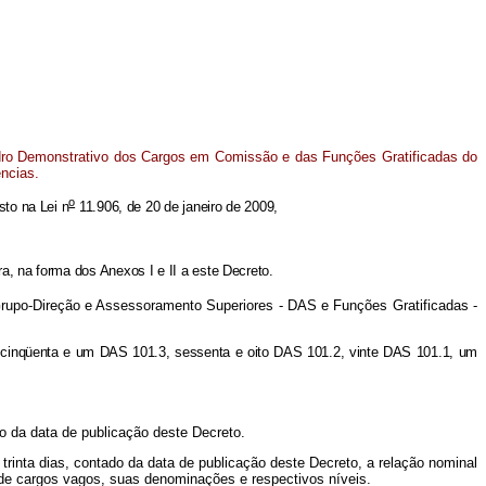
dro Demonstrativo dos Cargos em Comissão e das Funções Gratificadas do
ências.
o
sto na Lei n
11.906, de 20 de janeiro de 2009,
, na forma dos Anexos I e II a este Decreto.
Grupo-Direção e Assessoramento Superiores - DAS e Funções Gratificadas -
4, cinqüenta e um DAS 101.3, sessenta e oito DAS 101.2, vinte DAS 101.1, um
do da data de publicação deste Decreto.
e trinta dias, contado da data de publicação deste Decreto, a relação nominal
 de cargos vagos, suas denominações e respectivos níveis.