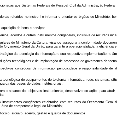
elacionadas aos Sistemas Federais de Pessoal Civil da Administração Federa
derais referidos no inciso I e informar e orientar os órgãos do Ministério,
de aquisição de bens e serviços;
ênios, acordos e outros instrumentos congêneres, inclusive de recursos ince
gulares do Ministério da Cultura, visando assegurar a conformidade documen
o Orçamento Geral da União, para garantir a operacionalidade, a eficiência e
stratégico da tecnologia da informação e sua respectiva implementação no âmb
soluções tecnológicas e de implantação de processos de governança de tecno
espectivos conteúdos de informação, periodicidade e responsabilidade de 
ura tecnológica de equipamentos de telefonia, informática, rede, sistemas, sí
uarda das bases de dados institucionais;
para o alcance dos objetivos institucionais, desenvolvendo ações para atrai
ias;
utros instrumentos congêneres celebrados com recursos do Orçamento Geral 
área de competência legal do Ministério;
rotocolo, arquivo, acervo, gestão e guarda de documentos;