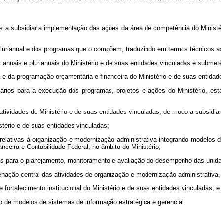
tas a subsidiar a implementação das ações da área de competência do Minist
 plurianual e dos programas que o compõem, traduzindo em termos técnicos as 
 anuais e plurianuais do Ministério e de suas entidades vinculadas e submetê
a e da programação orçamentária e financeira do Ministério e de suas entidad
sários para a execução dos programas, projetos e ações do Ministério, e
 atividades do Ministério e de suas entidades vinculadas, de modo a subsidia
tério e de suas entidades vinculadas;
s relativas à organização e modernização administrativa integrando modelos
ceira e Contabilidade Federal, no âmbito do Ministério;
ivos para o planejamento, monitoramento e avaliação do desempenho das unida
enação central das atividades de organização e modernização administrativa,
 fortalecimento institucional do Ministério e de suas entidades vinculadas; e
ção de modelos de sistemas de informação estratégica e gerencial.