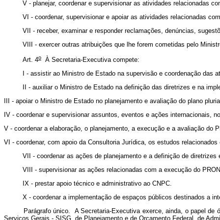
V - planejar, coordenar e supervisionar as atividades relacionadas c
VI - coordenar, supervisionar e apoiar as atividades relacionadas co
VII - receber, examinar e responder reclamações, denúncias, sugestõ
VIII - exercer outras atribuições que lhe forem cometidas pelo Minist
o
Art. 4
À Secretaria-Executiva compete:
I - assistir ao Ministro de Estado na supervisão e coordenação das at
II - auxiliar o Ministro de Estado na definição das diretrizes e na i
III - apoiar o Ministro de Estado no planejamento e avaliação do plano plu
IV - coordenar e supervisionar assuntos, eventos e ações internacionais, n
V - coordenar a elaboração, o planejamento, a execução e a avaliação do
VI - coordenar, com apoio da Consultoria Jurídica, os estudos relacionados
VII - coordenar as ações de planejamento e a definição de diretrize
VIII - supervisionar as ações relacionadas com a execução do PRO
IX - prestar apoio técnico e administrativo ao CNPC.
X - coordenar a implementação de espaços públicos destinados a int
Parágrafo único. A Secretaria-Executiva exerce, ainda, o papel de órgã
Serviços Gerais - SISG, de Planejamento e de Orçamento Federal, de Admini