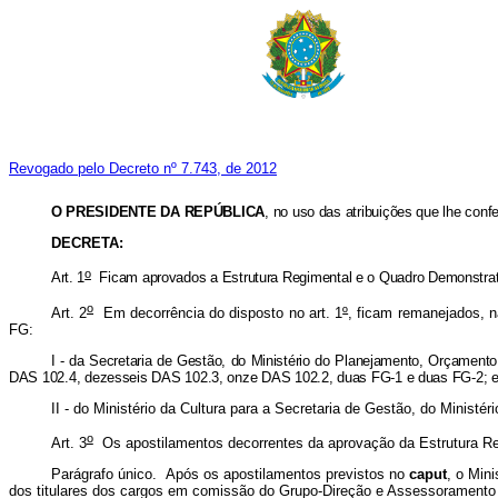
Revogado pelo Decreto nº 7.743, de 2012
O PRESIDENTE DA REPÚBLICA
, no uso das atribuições que lhe confe
DECRETA:
o
Art. 1
Ficam aprovados a Estrutura Regimental e o Quadro Demonstrativ
o
Art. 2
Em decorrência do disposto no art. 1
º
, ficam remanejados, 
FG:
I - da Secretaria de Gestão, do Ministério do Planejamento, Orçamen
DAS 102.4, dezesseis DAS 102.3, onze DAS 102.2, duas FG-1 e duas FG-2; 
II - do Ministério da Cultura para a Secretaria de Gestão, do Mini
o
Art. 3
Os apostilamentos decorrentes da aprovação da Estrutura Regi
Parágrafo único. Após os apostilamentos previstos no
caput
, o Mini
dos titulares dos cargos em comissão do Grupo-Direção e Assessoramento S