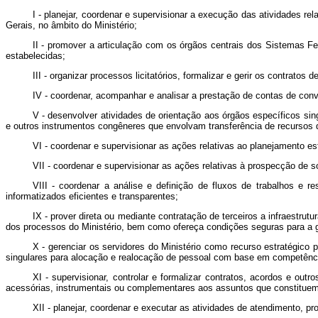
I - planejar, coordenar e supervisionar a execução das atividades r
Gerais, no âmbito do Ministério;
II - promover a articulação com os órgãos centrais dos Sistemas Fe
estabelecidas;
III - organizar processos licitatórios, formalizar e gerir os contratos 
IV - coordenar, acompanhar e analisar a prestação de contas de conv
V - desenvolver atividades de orientação aos órgãos específicos sin
e outros instrumentos congêneres que envolvam transferência de recursos d
VI - coordenar e supervisionar as ações relativas ao planejamento e
VII - coordenar e supervisionar as ações relativas à prospecção de 
VIII - coordenar a análise e definição de fluxos de trabalhos e r
informatizados eficientes e transparentes;
IX - prover direta ou mediante contratação de terceiros a infraestrut
dos processos do Ministério, bem como ofereça condições seguras para a g
X - gerenciar os servidores do Ministério como recurso estratégico 
singulares para alocação e realocação de pessoal com base em competênc
XI - supervisionar, controlar e formalizar contratos, acordos e o
acessórias, instrumentais ou complementares aos assuntos que constituem 
XII - planejar, coordenar e executar as atividades de atendimento, p