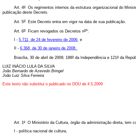
o
Art. 4
Os regimentos internos da estrutura organizacional do Ministé
publicação deste Decreto.
o
Art. 5
Este Decreto entra em vigor na data de sua publicação.
o
o
s
Art. 6
Ficam revogados os Decretos n
:
I -
5.711, de 24 de fevereiro de 2006;
e
II -
6.368, de 30 de janeiro de 2008.
o
o
Brasília, 30 de abril de 2009; 188
da Independência e 121
da Repúb
LUIZ INÁCIO LULA DA SILVA
João Bernardo de Azevedo Bringel
João Luiz Silva Ferreira
Este
texto não substitui o publicado no DOU de 4.5.2009
Art. 1
º
O Ministério da Cultura, órgão da administração direta, tem 
I - política nacional de cultura;