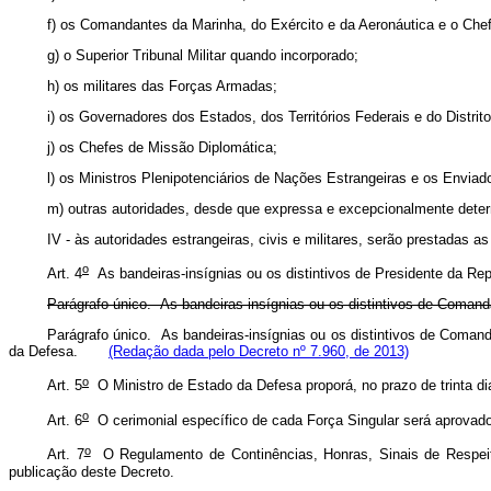
f) os Comandantes da Marinha, do Exército e da Aeronáutica e o 
g) o Superior Tribunal Militar quando incorporado;
h) os militares das Forças Armadas;
i) os Governadores dos Estados, dos Territórios Federais e do Distrito
j) os Chefes de Missão Diplomática;
l) os Ministros Plenipotenciários de Nações Estrangeiras e os Enviad
m) outras autoridades, desde que expressa e excepcionalmente deter
IV - às autoridades estrangeiras, civis e militares, serão prestadas a
o
Art. 4
As bandeiras-insígnias ou os distintivos de Presidente da Rep
Parágrafo único. As bandeiras-insígnias ou os distintivos de Comand
Parágrafo único. As bandeiras-insígnias ou os distintivos de Coman
da Defesa
.
(Redação dada pelo Decreto nº 7.960, de 2013)
o
Art. 5
O Ministro de Estado da Defesa proporá, no prazo de trinta di
o
Art. 6
O cerimonial específico de cada Força Singular será aprovado
o
Art. 7
O Regulamento de Continências, Honras, Sinais de Respeito
publicação deste Decreto.