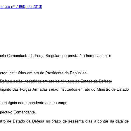
creto nº 7.960, de 2013)
 pelo Comandante da Força Singular que prestará a homenagem; e
erão instituídos em ato do Presidente da República.
Defesa serão instituídos em ato do Ministro de Estado da Defesa.
onjunto das Forças Armadas serão instituídos em ato do Ministro de Estado
ra-insígnia correspondente ao seu cargo.
espectivo Comandante.
stro de Estado da Defesa no prazo de sessenta dias a contar da data de