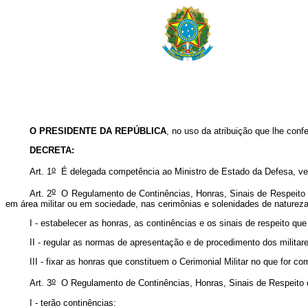
O PRESIDENTE DA REPÚBLICA
, no uso da atribuição que lhe confe
DECRETA:
o
Art. 1
É delegada competência ao Ministro de Estado da Defesa, ved
o
Art. 2
O Regulamento de Continências, Honras, Sinais de Respeito e C
em área militar ou em sociedade, nas cerimônias e solenidades de natureza mi
I - estabelecer as honras, as continências e os sinais de respeito qu
II - regular as normas de apresentação e de procedimento dos milita
III - fixar as honras que constituem o Cerimonial Militar no que for
o
Art. 3
O Regulamento de Continências, Honras, Sinais de Respeito e 
I - terão continências: