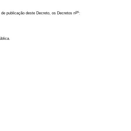
o
s
 de publicação deste Decreto, os Decretos n
:
blica.