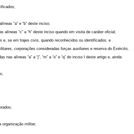
ificados;
íneas “a” e “b” deste inciso;
 alíneas “c” a “h” deste inciso quando em visita de caráter oficial;
 e, se em trajes civis, quando reconhecidos ou identificados; e
litares, corporações consideradas forças auxiliares e reserva do Exército;
 nas alíneas “a” a “j”, “m” a “o” e “q” do inciso I deste artigo e, ainda:
s;
orados;
 organização militar;