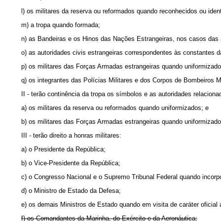
l) os militares da reserva ou reformados quando reconhecidos ou ident
m) a tropa quando formada;
n) as Bandeiras e os Hinos das Nações Estrangeiras, nos casos das al
o) as autoridades civis estrangeiras correspondentes às constantes das
p) os militares das Forças Armadas estrangeiras quando uniformizados
q) os integrantes das Polícias Militares e dos Corpos de Bombeiros Mi
II - terão continência da tropa os símbolos e as autoridades relacionadas
a) os militares da reserva ou reformados quando uniformizados; e
b) os militares das Forças Armadas estrangeiras quando uniformizado
III - terão direito a honras militares:
a) o Presidente da República;
b) o Vice-Presidente da República;
c) o Congresso Nacional e o Supremo Tribunal Federal quando incorp
d) o Ministro de Estado da Defesa;
e) os demais Ministros de Estado quando em visita de caráter oficial a
f) os Comandantes da Marinha, do Exército e da Aeronáutica;