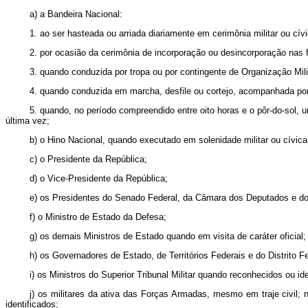
a) a Bandeira Nacional:
1. ao ser hasteada ou arriada diariamente em cerimônia militar ou cívi
2. por ocasião da cerimônia de incorporação ou desincorporação nas 
3. quando conduzida por tropa ou por contingente de Organização Mili
4. quando conduzida em marcha, desfile ou cortejo, acompanhada por 
5. quando, no período compreendido entre oito horas e o pôr-do-sol, u
última vez;
b) o Hino Nacional, quando executado em solenidade militar ou cívica
c) o Presidente da República;
d) o Vice-Presidente da República;
e) os Presidentes do Senado Federal, da Câmara dos Deputados e do
f) o Ministro de Estado da Defesa;
g) os demais Ministros de Estado quando em visita de caráter oficial;
h) os Governadores de Estado, de Territórios Federais e do Distrito Fe
i) os Ministros do Superior Tribunal Militar quando reconhecidos ou ide
j) os militares da ativa das Forças Armadas, mesmo em traje civil;
identificados;