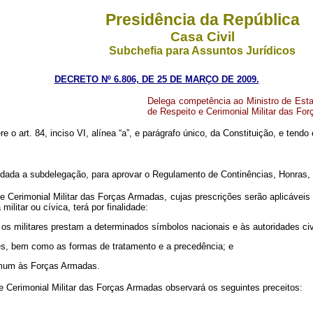
Presidência da República
Casa Civil
Subchefia para Assuntos Jurídicos
DECRETO Nº 6.806, DE 25 DE MARÇO DE 2009.
Delega competência ao Ministro de Esta
de Respeito e Cerimonial Militar das Fo
re o art. 84, inciso VI, alínea “a”, e parágrafo único, da Constituição, e tendo
ada a subdelegação, para aprovar o Regulamento de Continências, Honras, S
erimonial Militar das Forças Armadas, cujas prescrições serão aplicáveis às
litar ou cívica, terá por finalidade:
e os militares prestam a determinados símbolos nacionais e às autoridades civi
res, bem como as formas de tratamento e a precedência; e
 comum às Forças Armadas.
Cerimonial Militar das Forças Armadas observará os seguintes preceitos: