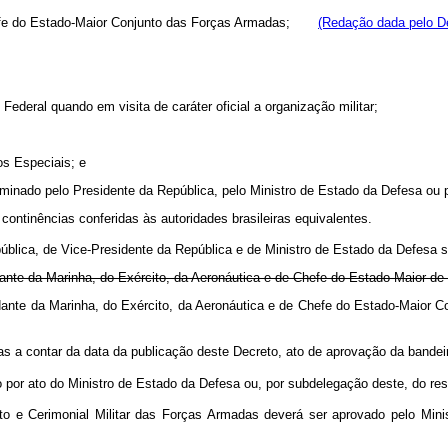
Chefe do Estado-Maior Conjunto das Forças Armadas;
(Redação dada pelo De
 Federal quando em visita de caráter oficial a organização militar;
os Especiais; e
minado pelo Presidente da República, pelo Ministro de Estado da Defesa ou
s continências conferidas às autoridades brasileiras equivalentes.
ública, de Vice-Presidente da República e de Ministro de Estado da Defesa s
ante da Marinha, do Exército, da Aeronáutica e de Chefe do Estado-Maior de 
dante da Marinha, do Exército, da Aeronáutica e de Chefe do Estado-Maior C
as a contar da data da publicação deste Decreto, ato de aprovação da bandei
 por ato do Ministro de Estado da Defesa ou, por subdelegação deste, do r
 e Cerimonial Militar das Forças Armadas deverá ser aprovado pelo Mini