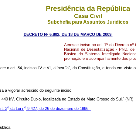
Presidência da República
Casa Civil
Subchefia para Assuntos Jurídicos
DECRETO Nº 6.802, DE 18 DE MARÇO DE 2009.
o
o
Acresce inciso ao art. 1
do Decreto n
6
Nacional de Desestatização - PND, de 
Básica do Sistema Interligado Nacion
promoção e o acompanhamento dos proce
ere o art. 84, incisos IV e VI, alínea “a”, da Constituição, e tendo em vista 
a a vigorar acrescido do seguinte inciso:
m 440 kV, Circuito Duplo, localizada no Estado de Mato Grosso do Sul.” (NR)
o
o
rt. 3
da Lei n
9.427, de 26 de dezembro de 1996.
ública.