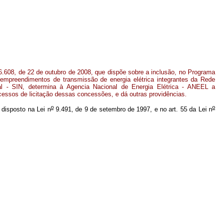
.608, de 22 de outubro de 2008, que dispõe sobre a inclusão, no Programa
empreendimentos de transmissão de energia elétrica integrantes da Rede
al - SIN, determina à Agencia Nacional de Energia Elétrica - ANEEL a
ssos de licitação dessas concessões, e dá outras providências.
o
o
o disposto na Lei n
9.491, de 9 de setembro de 1997, e no art. 55 da Lei n