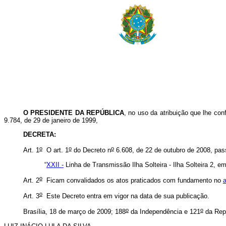
O PRESIDENTE DA REPÚBLICA
, no uso da atribuição que lhe conf
9.784, de 29 de janeiro de 1999,
DECRETA:
o
o
o
Art. 1
O art. 1
do Decreto n
6.608, de 22 de outubro de 2008, pass
“
XXII -
Linha de Transmissão Ilha Solteira - Ilha Solteira 2, e
o
Art. 2
Ficam convalidados os atos praticados com fundamento no
a
o
Art. 3
Este Decreto entra em vigor na data de sua publicação.
o
o
Brasília, 18 de março de 2009; 188
da Independência e 121
da Rep