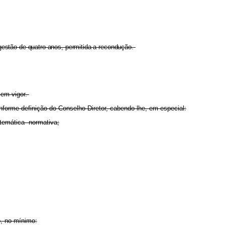
estão de quatro anos, permitida a recondução.
 em vigor.
nforme definição do Conselho Diretor, cabendo-lhe, em especial:
stemática normativa;
o, no mínimo: