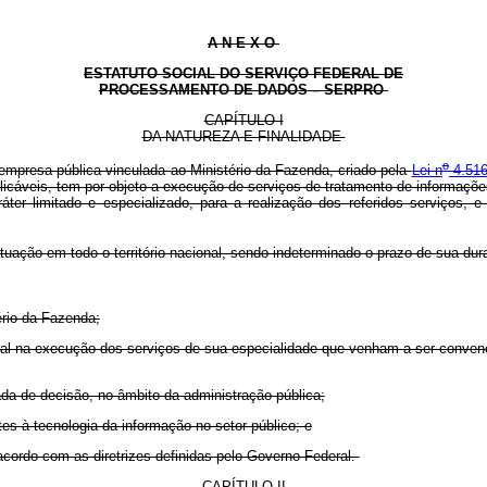
A N E X O
ESTATUTO SOCIAL DO SERVIÇO FEDERAL DE
PROCESSAMENTO DE DADOS – SERPRO
CAPÍTULO I
DA NATUREZA E FINALIDADE
o
resa pública vinculada ao Ministério da Fazenda, criado pela
Lei n
4.516
aplicáveis, tem por objeto a execução de serviços de tratamento de informaç
er limitado e especializado, para a realização dos referidos serviços,
uação em todo o território nacional, sendo indeterminado o prazo de sua du
ério da Fazenda;
ional na execução dos serviços de sua especialidade que venham a ser conven
ada de decisão, no âmbito da administração pública;
ntes à tecnologia da informação no setor público; e
 acordo com as diretrizes definidas pelo Governo Federal.
CAPÍTULO II