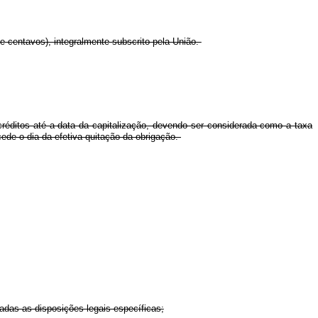
e centavos), integralmente subscrito pela União.
créditos até a data da capitalização, devendo ser considerada como a taxa
cede o dia da efetiva quitação da obrigação.
adas as disposições legais específicas;