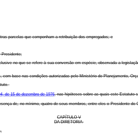
outras parcelas que componham a retribuição dos empregados; e
-Presidente;
inclusive no que se refere à sua conversão em espécie, observada a legislaç
dos, com base nas condições autorizadas pelo Ministério do Planejamento, Or
atuto.
4, de 15 de dezembro de 1976
, nas hipóteses sobre as quais este Estatuto 
resença de, no mínimo, quatro de seus membros, entre eles o Presidente do
CAPÍTULO V
DA DIRETORIA
: