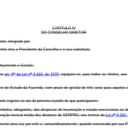
CAPÍTULO IV
DO CONSELHO DIRETOR
or, integrado por:
ntre eles o Presidente do Conselho e o seu substituto;
 Orçamento e Gestão.
o
o
 no
art. 6
da Lei n
5.615, de 1970
, equipara-se, para todos os efeitos, aos
 de Estado da Fazenda, com prazo de gestão de três anos para aqueles desc
te registro na ata da primeira reunião de que participarem.
olso, obrigatório, das despesas de locomoção e estada necessárias ao de
o
neração mensal média dos diretores do SERPRO, nos termos da
Lei n
9.292, 
ialmente uma vez por mês e, extraordinariamente, quando convocado por seu 