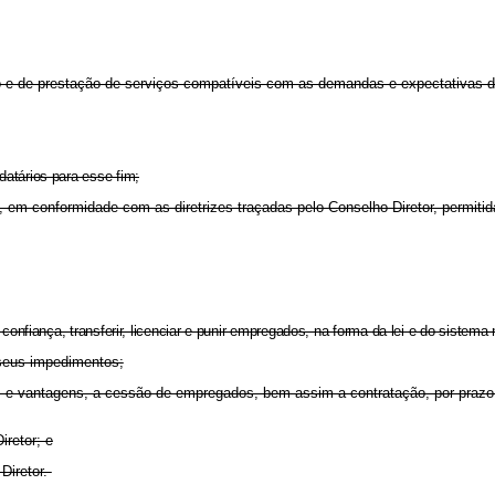
o e de prestação de serviços compatíveis com as demandas e expectativas do
datários para esse fim;
O, em conformidade com as diretrizes traçadas pelo Conselho Diretor, permiti
e confiança, transferir, licenciar e punir empregados, na forma da lei e do sist
m seus impedimentos;
rios e vantagens, a cessão de empregados, bem assim a contratação, por prazo
retor; e
Diretor.