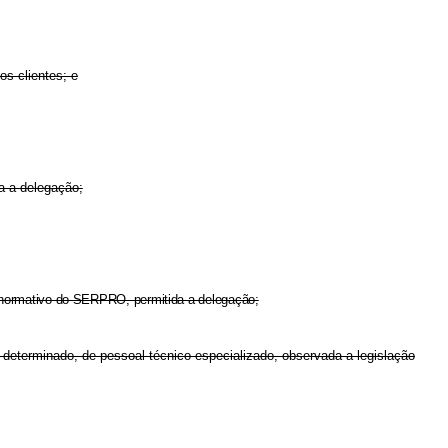
s clientes; e
da a delegação;
ema normativo do SERPRO, permitida a delegação;
 determinado, de pessoal técnico especializado, observada a legislação