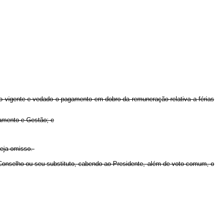
ão vigente e vedado o pagamento em dobro da remuneração relativa a férias
çamento e Gestão; e
seja omisso.
 Conselho ou seu substituto, cabendo ao Presidente, além de voto comum, o