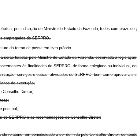
lica, por indicação do Ministro de Estado da Fazenda, todos com prazo de g
e os empregados do SERPRO.
tura do termo de posse em livro próprio.
serão fixadas pelo Ministro de Estado da Fazenda, observada a legislação
 concernentes às finalidades do SERPRO, de forma colegiada ou individual, co
rganização, serviços e outras atividades do SERPRO, bem como aprovar a si
planos de execução;
o Conselho Diretor;
adas;
e pessoal;
ormas do SERPRO e as recomendações do Conselho Diretor;
do relatório, em periodicidade a ser definida pelo Conselho Diretor, contend