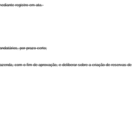
ediante registro em ata.
andatários, por prazo certo;
azenda, com o fim de aprovação, e deliberar sobre a criação de reservas de