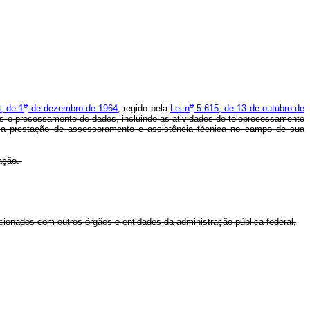
o
o
, de 1
de dezembro de 1964
, regido pela
Lei n
5.615, de 13 de outubro de
ões e processamento de dados, incluindo as atividades de teleprocessamento
 e a prestação de assessoramento e assistência técnica no campo de sua
ração.
cionados com outros órgãos e entidades da administração pública federal,