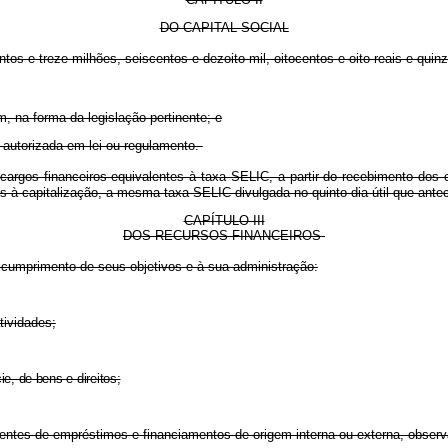
DO CAPITAL SOCIAL
 e treze milhões, seiscentos e dezoito mil, oitocentos e oito reais e quinz
m, na forma da legislação pertinente; e
a autorizada em lei ou regulamento.
argos financeiros equivalentes à taxa SELIC, a partir do recebimento dos 
res à capitalização, a mesma taxa SELIC divulgada no quinto dia útil que ante
CAPÍTULO III
DOS RECURSOS FINANCEIROS
umprimento de seus objetivos e à sua administração:
tividades;
e, de bens e direitos;
nientes de empréstimos e financiamentos de origem interna ou externa, observ