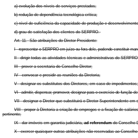
a) evolução dos níveis de serviços prestados;
b) redução de dependência tecnológica crítica;
c) nível de suficiência da capacidade de produção e desenvolviment
d) grau de satisfação dos clientes do SERPRO.
Art. 11. São atribuições do Diretor-Presidente:
I - representar o SERPRO em juízo ou fora dele, podendo constituir man
II - dirigir todas as atividades técnicas e administrativas do SERPR
III - prover a secretaria do Conselho Diretor;
IV - convocar e presidir as reuniões da Diretoria;
V - designar os substitutos dos Diretores, em caso de impedimentos;
VI - admitir, dispensar, promover, designar para o exercício de função d
VII - designar o Diretor que substituirá o Diretor-Superintendente e
VIII - propor à Diretoria a criação de empregos e a fixação de salá
pertinente;
IX - dar imóveis em garantia judiciária,
ad referendum
do Conselho Di
X - exercer quaisquer outras atribuições não reservadas ao Conselho 