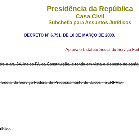
Presidência da República
Casa Civil
Subchefia para Assuntos Jurídicos
DECRETO Nº 6.791, DE 10 DE MARÇO DE 2009.
Aprova o Estatuto Social do Serviço F
ere o art. 84, inciso IV, da Constituição, e tendo em vista o disposto no parágr
to Social do Serviço Federal de Processamento de Dados - SERPRO.
ública.