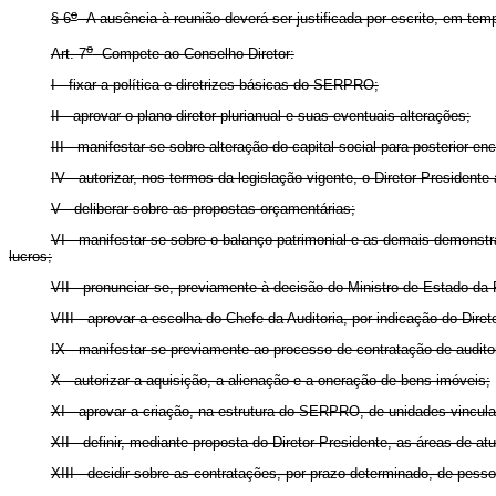
o
§ 6
A ausência à reunião deverá ser justificada por escrito, em te
o
Art. 7
Compete ao Conselho Diretor:
I - fixar a política e diretrizes básicas do SERPRO;
II - aprovar o plano diretor plurianual e suas eventuais alterações;
III - manifestar-se sobre alteração do capital social para posterio
IV - autorizar, nos termos da legislação vigente, o Diretor-Presidente
V - deliberar sobre as propostas orçamentárias;
VI - manifestar-se sobre o balanço patrimonial e as demais demonstr
lucros;
VII - pronunciar-se, previamente à decisão do Ministro de Estado 
VIII - aprovar a escolha do Chefe da Auditoria, por indicação do Dire
IX - manifestar-se previamente ao processo de contratação de audit
X - autorizar a aquisição, a alienação e a oneração de bens imóveis;
XI - aprovar a criação, na estrutura do SERPRO, de unidades vincula
XII - definir, mediante proposta do Diretor-Presidente, as áreas de 
XIII - decidir sobre as contratações, por prazo determinado, de pesso