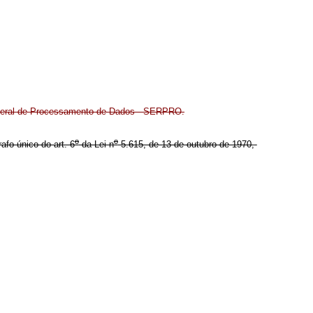
ederal de Processamento de Dados - SERPRO.
o
o
afo único do art. 6
da Lei n
5.615, de 13 de outubro de 1970,