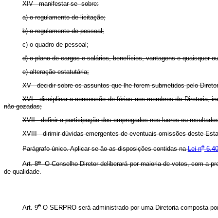
XIV - manifestar-se sobre:
a) o regulamento de licitação;
b) o regulamento de pessoal;
c) o quadro de pessoal;
d) o plano de cargos e salários, benefícios, vantagens e quaisquer 
e) alteração estatutária;
XV - decidir sobre os assuntos que lhe forem submetidos pelo Diretor
XVI - disciplinar a concessão de férias aos membros da Diretoria, 
não gozadas;
XVII - definir a participação dos empregados nos lucros ou resulta
XVIII - dirimir dúvidas emergentes de eventuais omissões deste Est
o
Parágrafo único. Aplicar-se-ão as disposições contidas na
Lei n
6.40
o
Art. 8
O Conselho Diretor deliberará por maioria de votos, com a p
de qualidade.
o
Art. 9
O SERPRO será administrado por uma Diretoria composta por