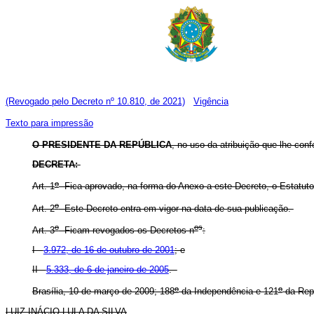
(Revogado pelo Decreto nº 10.810, de 2021)
Vigência
Texto para impressão
O PRESIDENTE DA REPÚBLICA
, no uso da atribuição que lhe conf
DECRETA:
o
Art. 1
Fica aprovado, na forma do Anexo a este Decreto, o Estatu
o
Art. 2
Este Decreto entra em vigor na data de sua publicação.
o
o
s
Art. 3
Ficam revogados os Decretos n
:
I -
3.972, de 16 de outubro de 2001
; e
II -
5.333, de 6 de janeiro de 2005
.
o
o
Brasília, 10 de março de 2009; 188
da Independência e 121
da Rep
LUIZ INÁCIO LULA DA SILVA