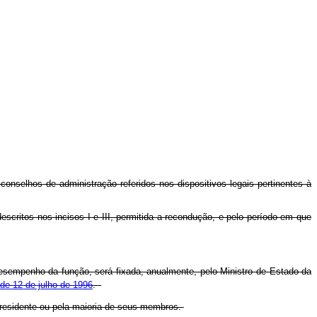
 conselhos de administração referidos nos dispositivos legais pertinentes à
ritos nos incisos I e III, permitida a recondução, e pelo período em que
sempenho da função, será fixada, anualmente, pelo Ministro de Estado da
de 12 de julho de 1996
.
Presidente ou pela maioria de seus membros.