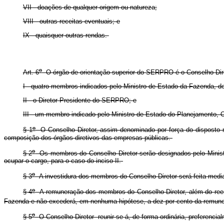
VII - doações de qualquer origem ou natureza;
VIII - outras receitas eventuais; e
IX - quaisquer outras rendas.
o
Art. 6
O órgão de orientação superior do SERPRO é o Conselho Diret
I - quatro membros indicados pelo Ministro de Estado da Fazenda, de
II - o Diretor-Presidente do SERPRO; e
III - um membro indicado pelo Ministro de Estado do Planejamento,
o
§ 1
O Conselho Diretor, assim denominado por força do disposto
composição dos órgãos diretivos das empresas públicas.
o
§ 2
Os membros do Conselho Diretor serão designados pelo Ministro
ocupar o cargo, para o caso do inciso II.
o
§ 3
A investidura dos membros do Conselho Diretor será feita median
o
§ 4
A remuneração dos membros do Conselho Diretor, além do reemb
Fazenda e não excederá, em nenhuma hipótese, a dez por cento da remu
o
§ 5
O Conselho Diretor reunir-se-á, de forma ordinária, preferenc