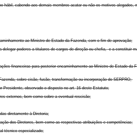
mpo hábil, cabendo aos demais membros acatar ou não os motivos alegados, m
r encaminhamento ao Ministro de Estado da Fazenda, com o fim de aprovação;
 a delegar poderes a titulares de cargos de direção ou chefia, e a constituir m
ações financeiras para posterior encaminhamento ao Ministro de Estado da F
da Fazenda, sobre cisão, fusão, transformação ou incorporação do SERPRO;
tor-Presidente, observado o disposto no art. 16 deste Estatuto;
ores externos, bem como sobre a eventual rescisão;
das diretamente à Diretoria;
atuação dos Diretores, bem como as respectivas atribuições e competências;
al técnico especializado;