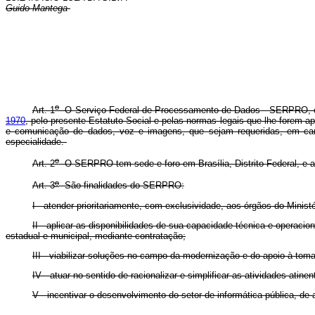
Guido Mantega
o
Art. 1
O Serviço Federal de Processamento de Dados - SERPRO, emp
1970
, pelo presente Estatuto Social e pelas normas legais que lhe forem 
e comunicação de dados, voz e imagens, que sejam requeridas, em carát
especialidade.
o
Art. 2
O SERPRO tem sede e foro em Brasília, Distrito Federal, e at
o
Art. 3
São finalidades do SERPRO:
I - atender prioritariamente, com exclusividade, aos órgãos do Minist
II - aplicar as disponibilidades de sua capacidade técnica e operac
estadual e municipal, mediante contratação;
III - viabilizar soluções no campo da modernização e do apoio à tom
IV - atuar no sentido de racionalizar e simplificar as atividades atine
V - incentivar o desenvolvimento do setor de informática pública, de