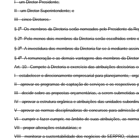
I - um Diretor-Presidente;
II - um Diretor-Superintendente; e
III - cinco Diretores.
o
§ 1
Os membros da Diretoria serão nomeados pelo Presidente da Repúb
o
§ 2
Pelo menos dois membros da Diretoria serão escolhidos entr
o
§ 3
A investidura dos membros da Diretoria far-se-á mediante assina
o
§ 4
A remuneração e as demais vantagens dos membros da Diretoria 
Art. 10. Compete à Diretoria o exercício das atribuições decisórias
I - estabelecer o direcionamento empresarial para planejamento, o
II - aprovar os programas de captação de serviços e os respectivos 
III - decidir sobre as propostas orçamentárias, a serem submetidas a
IV - aprovar a estrutura orgânica e atribuições das unidades subordin
V - aprovar as normas disciplinadoras de concursos para admissão d
VI - cumprir e fazer cumprir, no âmbito de suas atribuições, as n
VII - propor alterações estatutárias; e
VIII - monitorar a sustentabilidade dos negócios do SERPRO, elaboran