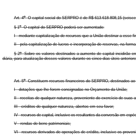
o
Art. 4
O capital social do SERPRO é de R$ 613.618.808,15 (seiscentos
o
§ 1
O capital do SERPRO poderá ser aumentado:
I - mediante capitalização de recursos que a União destinar a esse fi
II - pela capitalização de lucros e incorporação de reservas, na form
o
§ 2
Sobre os valores destinados a aumento de capital incidirão enc
diária, para atualização desses valores durante os cinco dias úteis anterio
o
Art. 5
Constituem recursos financeiros do SERPRO, destinados ao c
I - dotações que lhe forem consignadas no Orçamento da União;
II - receitas de qualquer natureza, proveniente do exercício de suas a
III - créditos de qualquer natureza, abertos em seu favor;
IV - recursos de capital, inclusive os resultantes da conversão em espéci
V - rendas de bens patrimoniais;
VI - recursos derivados de operações de crédito, inclusive os prove