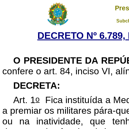
Pres
Subch
DECRETO Nº 6.789,
O PRESIDENTE DA REPÚ
confere o art. 84, inciso VI, al
DECRETA:
o
Art. 1
Fica instituída a Med
a premiar os militares pára-que
ou na inatividade, que ten