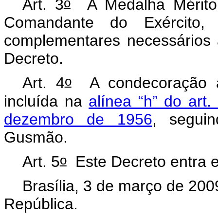
o
Art. 3
A Medalha Mérito A
Comandante do Exército
complementares necessários 
Decreto.
o
Art. 4
A condecoração a 
incluída na
alínea “h” do art.
dezembro de 1956
, segui
Gusmão.
o
Art. 5
Este Decreto entra e
Brasília, 3 de março de 200
República.