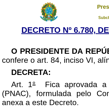
Pres
Subch
DECRETO Nº 6.780, DE
O
PRESIDENTE DA REPÚ
confere o art. 84, inciso VI, al
DECRETA:
Art. 1
°
Fica aprovada a Po
(PNAC), formulada pelo Con
anexa a este Decreto.