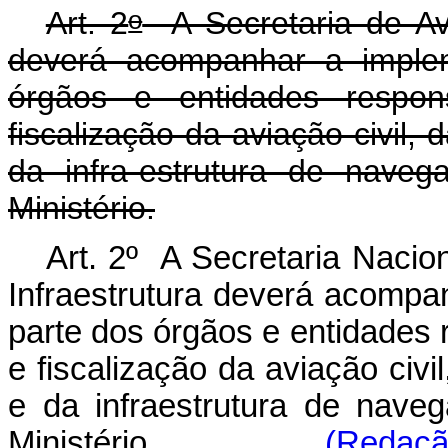
o
Art. 2
A Secretaria de Avi
deverá acompanhar a imple
órgãos e entidades respon
fiscalização da aviação civil, d
da infra-estrutura de naveg
Ministério.
Art. 2º A Secretaria Nacion
Infraestrutura deverá acomp
parte dos órgãos e entidades 
e fiscalização da aviação civil
e da infraestrutura de naveg
Ministério.
(Redaçã