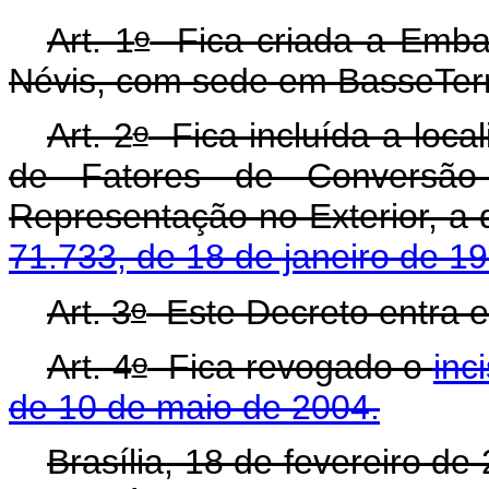
o
Art. 1
Fica criada a Embai
Névis, com sede em BasseTer
o
Art. 2
Fica incluída a local
de Fatores de Conversão
Representação no Exterior, a 
71.733, de 18 de janeiro de 1
o
Art. 3
Este Decreto entra e
o
Art. 4
Fica revogado o
inc
de 10 de maio de 2004.
Brasília, 18 de fevereiro de