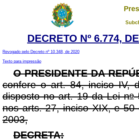
Pres
Subch
DECRETO Nº 6.774, DE
Revogado pelo Decreto nº 10.348, de 2020
Texto para impressão
O PRESIDENTE DA REPÚ
confere o art. 84, inciso IV,
o
disposto no art. 19 da Lei n
5
nos arts. 27, inciso XIX, e 50
2003,
DECRETA: