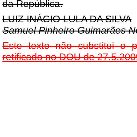
da República.
LUIZ INÁCIO LULA DA SILVA
Samuel Pinheiro Guimarães N
Este
texto não substitui o 
retificado no DOU de 27.5.200