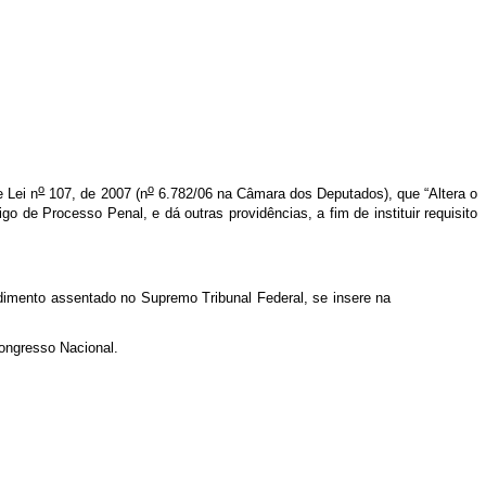
o
o
e Lei n
107, de 2007 (n
6.782/06 na Câmara dos Deputados), que “Altera o
o de Processo Penal, e dá outras providências, a fim de instituir requisito
tendimento assentado no Supremo Tribunal Federal, se insere na
ongresso Nacional.