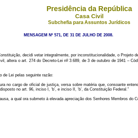
Presidência da República
Casa Civil
Subchefia para Assuntos Jurídicos
MENSAGEM Nº 571, DE 31 DE JULHO DE 2008.
onstituição, decidi vetar integralmente, por inconstitucionalidade, o Projeto d
o
l, altera o art. 274 do Decreto-Lei n
3.689, de 3 de outubro de 1941 – Códig
o de Lei pelas seguinte razão:
stidura no cargo de oficial de justiça, versa sobre matéria que, consoante en
isposto no art. 96, inciso I, ‘b’, e inciso II, ‘b’, da Constituição Federal.”
 causa, a qual ora submeto à elevada apreciação dos Senhores Membros do C