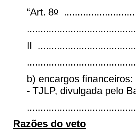
o
“Art. 8
...........................
........................................
II ....................................
........................................
b) encargos financeiros
- TJLP, divulgada pelo B
.......................................
Razões do veto