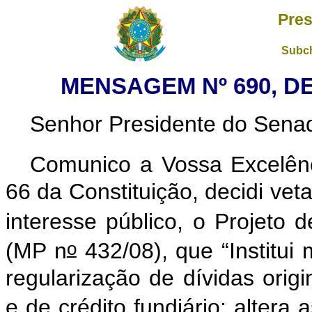
Pres
Subch
MENSAGEM Nº 690, DE
Senhor Presidente do Sena
Comunico a Vossa Excelênc
66 da Constituição, decidi vet
interesse público, o Projeto 
o
(MP n
432/08), que “Institui
regularização de dívidas origi
e de crédito fundiário; altera 