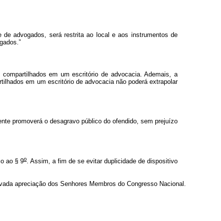
e advogados, será restrita ao local e aos instrumentos de
gados.”
 compartilhados em um escritório de advocacia. Ademais, a
rtilhados em um escritório de advocacia não poderá extrapolar
ente promoverá o desagravo público do ofendido, sem prejuízo
o
co ao § 9
. Assim, a fim de se evitar duplicidade de dispositivo
levada apreciação dos Senhores Membros do Congresso Nacional.