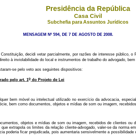
Presidência da República
Casa Civil
Subchefia para Assuntos Jurídicos
MENSAGEM Nº 594, DE 7 DE AGOSTO DE 2008.
Constituição, decidi vetar parcialmente, por razões de interesse público, o 
direito à inviolabilidade do local e instrumentos de trabalho do advogado, b
staram-se pelo veto aos seguintes dispositivos:
o
rado pelo art. 1
do Projeto de Lei
uer bem móvel ou intelectual utilizado no exercício da advocacia, especi
spécie, bem como documentos, objetos e mídias de som ou imagem, recebidos 
documentos, objetos e mídias de som ou imagem, recebidos de clientes ou d
cio que extrapola os limites da relação cliente-advogado, valer-se da norma e
ia poderia ficar prejudicada, pois aumentaria sensivelmente a possibilidade 