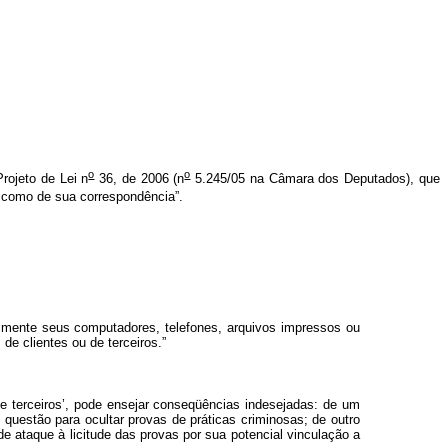
o
o
Projeto de Lei n
36, de 2006 (n
5.245/05 na Câmara dos Deputados), que
em como de sua correspondência”.
almente seus computadores, telefones, arquivos impressos ou
de clientes ou de terceiros.”
e terceiros’, pode ensejar conseqüências indesejadas: de um
m questão para ocultar provas de práticas criminosas; de outro
de ataque à licitude das provas por sua potencial vinculação a