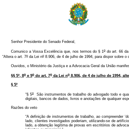
Senhor Presidente do Senado Federal,
o
Comunico a Vossa Excelência que, nos termos do § 1
do art. 66 da 
o
o
“Altera o art. 7
da Lei n
8.906, de 4 de julho de 1994, para dispor sobre o 
Ouvidos, o Ministério da Justiça e a Advocacia Geral da União manife
o
o
o
o
§§ 5º, 8
e 9
do art. 7
da Lei n
8.906, de 4 de julho de 1994, alte
§ 5º
o
“§ 5
São instrumentos de trabalho do advogado todo e qualq
digitais, bancos de dados, livros e anotações de qualquer e
Razões do veto
“A definição de instrumentos de trabalho, ao compreender ‘
lado, clientes investigados poderiam, utilizando-se de artifí
lado, a obtenção legítima de provas em escritórios de advocac