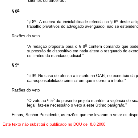
‘clientes ou terceiros’.”
o
§ 8
o
o
“§ 8
A quebra da inviolabilidade referida no § 6
deste arti
trabalho privativos do advogado averiguado, não se estenden
Razões do veto
o
“A redação proposta para o § 8
contém comando que pode in
supressão do dispositivo em nada altera o resguardo do exerc
os limites do mandado judicial.”
§ 9º
o
“§ 9
No caso de ofensa a inscrito na OAB, no exercício da p
da responsabilidade criminal em que incorrer o infrator.”
Razões do veto
o
“O veto ao § 5
do presente projeto mantém a vigência de sua
legal, faz-se necessário o veto a este último parágrafo.”
Essas, Senhor Presidente, as razões que me levaram a vetar os disp
Este texto não substitui o publicado no DOU de 8.8.2008