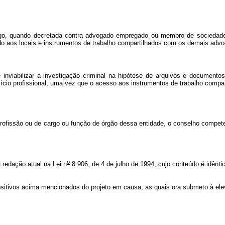
go, quando decretada contra advogado empregado ou membro de sociedade d
do aos locais e instrumentos de trabalho compartilhados com os demais advo
viabilizar a investigação criminal na hipótese de arquivos e documentos
ício profissional, uma vez que o acesso aos instrumentos de trabalho compa
rofissão ou de cargo ou função de órgão dessa entidade, o conselho compet
o
 redação atual na Lei n
8.906, de 4 de julho de 1994, cujo conteúdo é idênti
ositivos acima mencionados do projeto em causa, as quais ora submeto à e