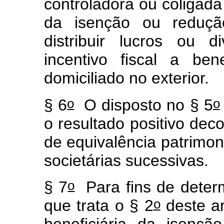
controladora ou coligada 
da isenção ou redução
distribuir lucros ou 
incentivo fiscal a bene
domiciliado no exterior.
o
o
§ 6
O disposto no § 5
o resultado positivo dec
de equivalência patrimon
societárias sucessivas.
o
§ 7
Para fins de deter
o
que trata o § 2
deste ar