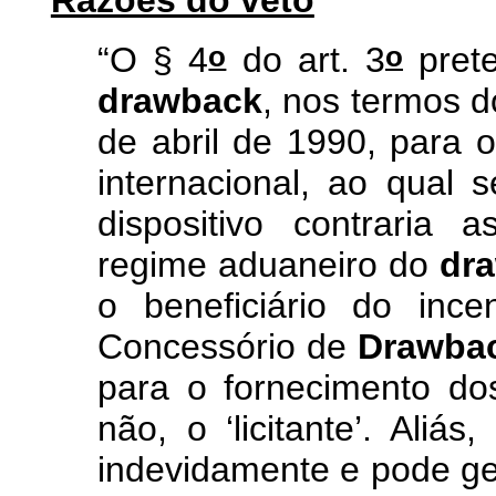
Razões do veto
o
o
“O § 4
do art. 3
prete
drawback
, nos termos do
de abril de 1990, para o
internacional, ao qual s
dispositivo contraria a
regime aduaneiro do
dr
o beneficiário do ince
Concessório de
Drawba
para o fornecimento do
não, o ‘licitante’. Aliás,
indevidamente e pode g