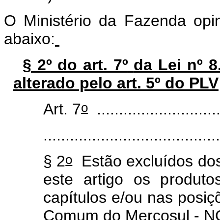
O Ministério da Fazenda opin
abaixo:
§ 2º do art. 7º
da Lei nº 
alterado pelo art. 5º do PLV
o
Art. 7
.............................
.......................................
o
§ 2
Estão excluídos dos 
este artigo os produt
capítulos e/ou nas posi
Comum do Mercosul - 