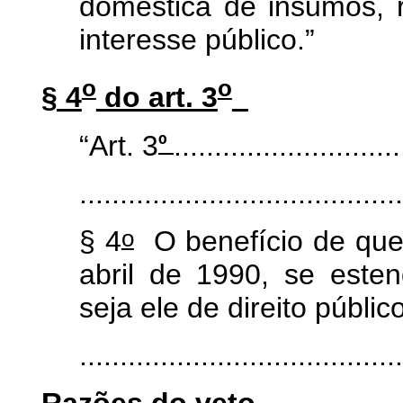
doméstica de insumos, r
interesse público.”
o
o
§ 4
do art. 3
º
“Art. 3
............................
........................................
o
§ 4
O benefício de que 
abril de 1990, se estend
seja ele de direito públic
.......................................