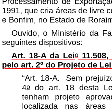
Processamento de Exportaçã
1991, que cria áreas de livre 
e Bonfim, no Estado de Roraim
Ouvido, o Ministério da F
seguintes dispositivos:
o
Art. 18-A da Lei
11.508, 
pelo art. 2º do Projeto de L
“Art. 18-A. Sem prejuízo
o
4
do art. 18 desta Le
tenham projeto aprov
localizada nas área