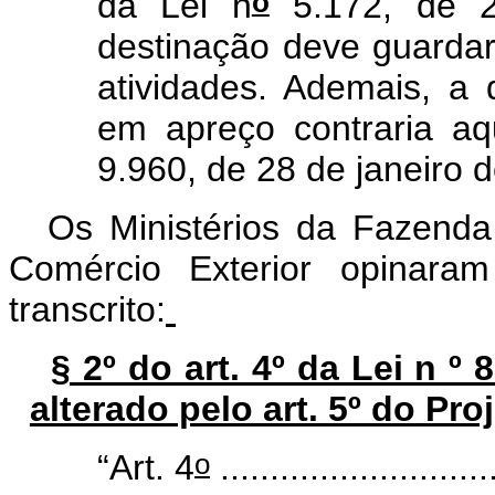
o
da Lei n
5.172, de 2
destinação deve guardar
atividades. Ademais, a 
em apreço contraria aq
9.960, de 28 de janeiro d
Os Ministérios da Fazenda
Comércio Exterior opinaram
transcrito:
§ 2º do art. 4º da Lei n º
alterado pelo art. 5º do Pr
o
“Art. 4
............................