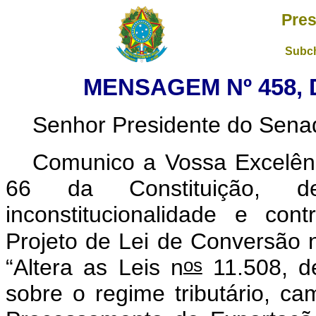
Pres
Subch
MENSAGEM Nº 458, 
Senhor Presidente do Sena
Comunico a Vossa Excelênc
66 da Constituição, de
inconstitucionalidade e con
Projeto de Lei de Conversão 
os
“Altera as Leis n
11.508, d
sobre o regime tributário, ca