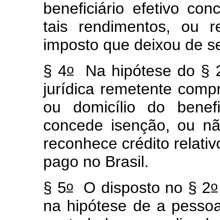
beneficiário efetivo con
tais rendimentos, ou r
imposto que deixou de se
o
§ 4
Na hipótese do § 
jurídica remetente comp
ou domicílio do benefi
concede isenção, ou não
reconhece crédito relati
pago no Brasil.
o
o
§ 5
O disposto no § 2
na hipótese de a pessoa 