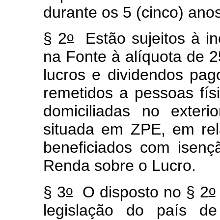
durante os 5 (cinco) ano
o
§ 2
Estão sujeitos à i
na Fonte à alíquota de 2
lucros e dividendos pa
remetidos a pessoas físi
domiciliadas no exteri
situada em ZPE, em rel
beneficiados com isen
Renda sobre o Lucro.
o
o
§ 3
O disposto no § 2
legislação do país de