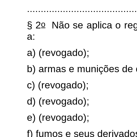
........................................
o
§ 2
Não se aplica o regi
a:
a) (revogado);
b) armas e munições de 
c) (revogado);
d) (revogado);
e) (revogado);
f) fumos e seus derivado