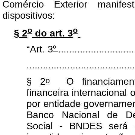
Comércio Exterior manifes
dispositivos:
o
o
§ 2
do art. 3
º
“Art. 3
............................
........................................
o
§ 2
O financiamento
financeira internacional 
por entidade governament
Banco Nacional de De
Social - BNDES será 