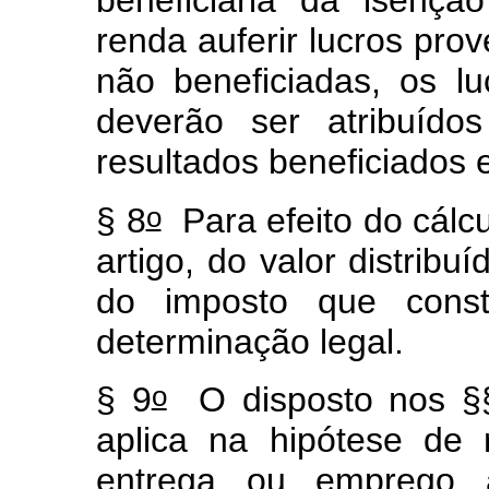
beneficiária da isenç
renda auferir lucros pro
não beneficiadas, os lu
deverão ser atribuído
resultados beneficiados 
o
§ 8
Para efeito do cálcu
artigo, do valor distribu
do imposto que consti
determinação legal.
o
§ 9
O disposto nos §
aplica na hipótese de 
entrega ou emprego à