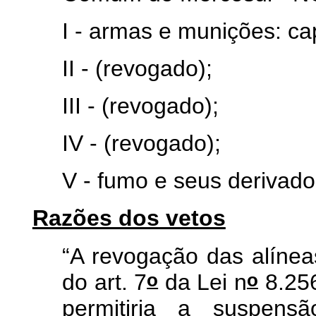
I - armas e munições: ca
II - (revogado);
III - (revogado);
IV - (revogado);
V - fumo e seus derivados
Razões dos vetos
“A revogação das alínea
o
o
do art. 7
da Lei n
8.256
permitiria a suspens