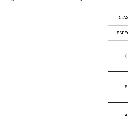
CLA
ESPE
C
B
A