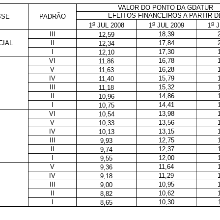
VALOR DO PONTO DA GDATUR
EFEITOS FINANCEIROS A PARTIR D
SSE
PADRÃO
o
o
o
1
JUL 2008
1
JUL 2009
1
J
III
18,39
12,59
CIAL
II
17,84
12,34
I
17,30
12,10
VI
16,78
11,86
V
16,28
11,63
IV
15,79
11,40
III
15,32
11,18
II
14,86
10,96
I
14,41
10,75
VI
13,98
10,54
V
13,56
10,33
IV
13,15
10,13
III
12,75
9,93
II
12,37
9,74
I
12,00
9,55
V
11,64
9,36
IV
11,29
9,18
III
10,95
9,00
II
10,62
8,82
I
10,30
8,65