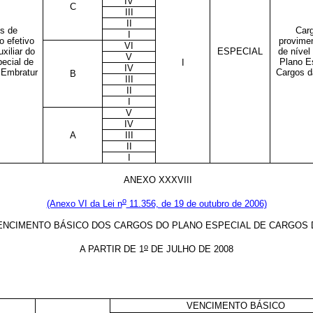
IV
C
III
II
s de
Car
I
o efetivo
provimen
VI
uxiliar do
ESPECIAL
de nível 
V
ecial de
Plano E
I
IV
 Embratur
Cargos d
B
III
II
I
V
IV
A
III
II
I
ANEXO XXXVIII
o
(Anexo VI da Lei n
11.356, de 19 de outubro de 2006)
ENCIMENTO BÁSICO DOS CARGOS DO PLANO ESPECIAL DE CARGOS
o
A PARTIR DE 1
DE JULHO DE 2008
VENCIMENTO BÁSICO