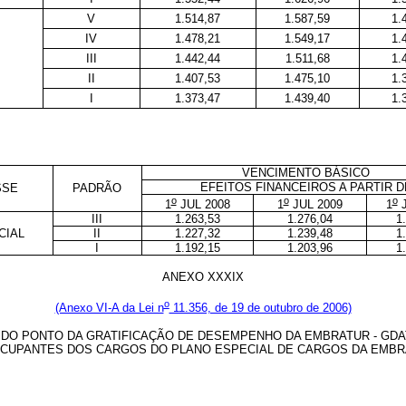
V
1.514,87
1.587,59
1.
IV
1.478,21
1.549,17
1.
III
1.442,44
1.511,68
1.
II
1.407,53
1.475,10
1.
I
1.373,47
1.439,40
1.
VENCIMENTO BÁSICO
EFEITOS FINANCEIROS A PARTIR D
SSE
PADRÃO
o
o
o
1
JUL 2008
1
JUL 2009
1
J
III
1.263,53
1.276,04
1
CIAL
II
1.227,32
1.239,48
1
I
1.192,15
1.203,96
1
ANEXO XXXIX
o
(Anexo VI-A da Lei n
11.356, de 19 de outubro de 2006)
DO PONTO DA GRATIFICAÇÃO DE DESEMPENHO DA EMBRATUR - GDA
CUPANTES DOS CARGOS DO PLANO ESPECIAL DE CARGOS DA EMB