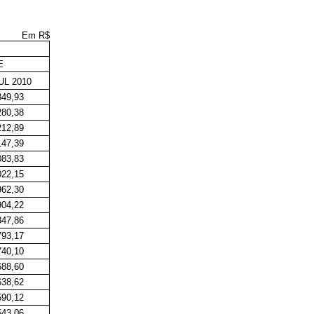
Em R$
E
UL 2010
349,93
280,38
212,89
147,39
083,83
022,15
962,30
904,22
847,86
793,17
740,10
688,60
638,62
590,12
543,06