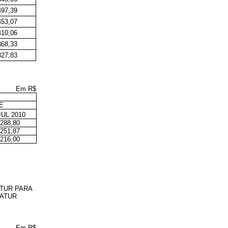
497,39
453,07
410,06
368,33
327,83
Em R$
E
UL 2010
.288,80
.251,87
.216,00
TUR PARA
RATUR
Em R$