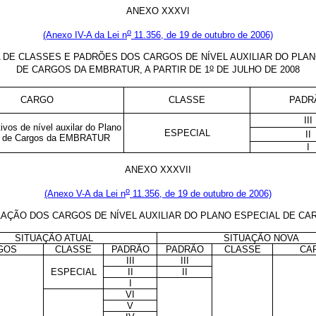
ANEXO XXXVI
o
(Anexo IV-A da Lei n
11.356, de 19 de outubro de 2006)
 DE CLASSES E PADRÕES DOS CARGOS DE NÍVEL AUXILIAR DO PLAN
o
DE CARGOS DA EMBRATUR, A PARTIR DE 1
DE JULHO DE 2008
CARGO
CLASSE
PADR
III
ivos de nível auxilar do Plano
ESPECIAL
II
l de Cargos da EMBRATUR
I
ANEXO XXXVII
o
(Anexo V-A da Lei n
11.356, de 19 de outubro de 2006)
AÇÃO DOS CARGOS DE NÍVEL AUXILIAR DO PLANO ESPECIAL DE C
SITUAÇÃO ATUAL
SITUAÇÃO NOVA
GOS
CLASSE
PADRÃO
PADRÃO
CLASSE
CA
III
III
ESPECIAL
II
II
I
VI
V