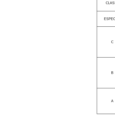
CLAS
ESPEC
C
B
A