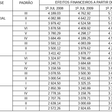
EFEITOS FINANCEIROS A PARTIR D
SE
PADRÃO
o
o
o
1
JUL 2008
1
JUL 2009
1
J
III
4.189,03
4.762,92
5.
IAL
II
4.082,88
4.642,22
5.
I
3.979,42
4.524,58
5.
VI
3.878,58
4.409,92
4.
V
3.780,29
4.298,17
4.
IV
3.684,49
4.189,25
4.
III
3.591,12
4.083,09
4.
II
3.500,12
3.979,62
4.
I
3.411,42
3.878,77
4.
VI
3.324,97
3.780,48
4.
V
3.240,71
3.684,68
3.
IV
3.158,59
3.591,31
3.
III
3.078,55
3.500,30
3.
II
3.000,54
3.411,60
3.
I
2.924,50
3.325,15
3.
V
2.850,39
3.240,89
3.
IV
2.778,16
3.158,76
3.
III
2.707,76
3.078,71
3.
II
2.639,14
3.000,69
3.
I
2.572,26
2.924,65
2.