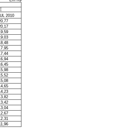
E
UL 2010
20,77
20,17
19,59
19,03
18,48
17,95
17,44
16,94
16,45
15,98
15,52
15,08
14,65
14,23
13,82
13,42
13,04
12,67
12,31
11,96