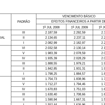
VENCIMENTO BÁSICO
EFEITOS FINANCEIROS A PARTIR D
PADRÃO
o
o
o
1
JUL 2008
1
JUL 2009
1
J
III
2.187,59
2.292,59
2.
IAL
II
2.134,65
2.237,11
2.
I
2.082,99
2.182,97
2.
VI
2.032,58
2.130,14
2.
V
1.983,39
2.078,59
2.
IV
1.935,39
2.028,29
2.
III
1.888,55
1.979,21
1.
II
1.842,85
1.931,31
1.
I
1.798,25
1.884,57
1.
VI
1.754,73
1.838,96
1.
V
1.712,27
1.794,46
1.
IV
1.670,83
1.751,03
1.
III
1.630,40
1.708,66
1.
II
1.590,94
1.667,31
1.
I
1.552,44
1.626,96
1.