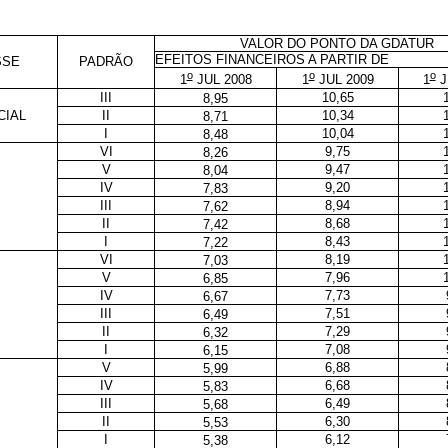
VALOR DO PONTO DA GDATUR
EFEITOS FINANCEIROS A PARTIR DE
SSE
PADRÃO
o
o
o
1
JUL 2008
1
JUL 2009
1
J
III
10,65
8,95
CIAL
II
10,34
8,71
I
10,04
8,48
VI
9,75
8,26
V
9,47
8,04
IV
9,20
7,83
III
8,94
7,62
II
8,68
7,42
I
8,43
7,22
VI
8,19
7,03
V
7,96
6,85
IV
7,73
6,67
III
7,51
6,49
II
7,29
6,32
I
7,08
6,15
V
6,88
5,99
IV
6,68
5,83
III
6,49
5,68
II
6,30
5,53
I
6,12
5,38