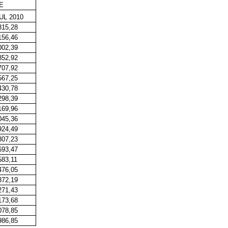
E
UL 2010
315,28
156,46
002,39
852,92
707,92
567,25
430,78
298,39
169,96
045,36
924,49
807,23
693,47
583,11
476,05
372,19
271,43
173,68
078,85
986,85