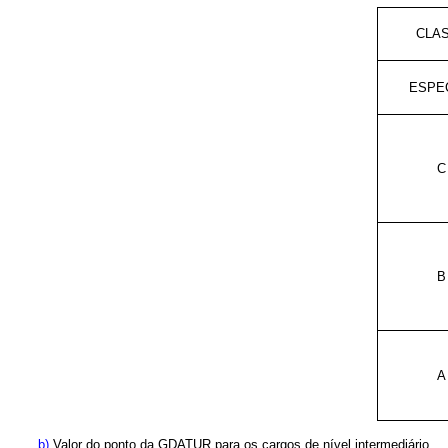
CLA
ESPE
C
B
A
b)
Valor do ponto da GDATUR para os cargos de nível intermediário