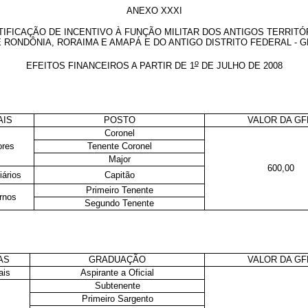
ANEXO XXXI
TIFICAÇÃO DE INCENTIVO À FUNÇÃO MILITAR DOS ANTIGOS TERRITÓ
 RONDÔNIA, RORAIMA E AMAPÁ E DO ANTIGO DISTRITO FEDERAL - 
o
EFEITOS FINANCEIROS A PARTIR DE 1
DE JULHO DE 2008
AIS
POSTO
VALOR DA G
Coronel
ores
Tenente Coronel
Major
600,00
iários
Capitão
Primeiro Tenente
rnos
Segundo Tenente
AS
GRADUAÇÃO
VALOR DA G
ais
Aspirante a Oficial
Subtenente
Primeiro Sargento