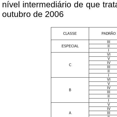
nível intermediário de que trat
outubro de 2006
CLASSE
PADRÃO
III
ESPECIAL
II
I
VI
V
IV
C
III
II
I
VI
V
IV
B
III
II
I
V
IV
A
III