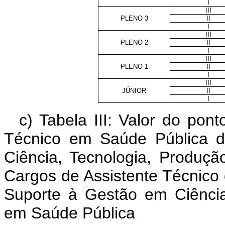
I
III
PLENO 3
II
I
III
PLENO 2
II
I
III
PLENO 1
II
I
III
JÚNIOR
II
I
c) Tabela III: Valor do p
Técnico em Saúde Pública d
Ciência, Tecnologia, Produ
Cargos de Assistente Técnico
Suporte à Gestão em Ciência
em Saúde Pública