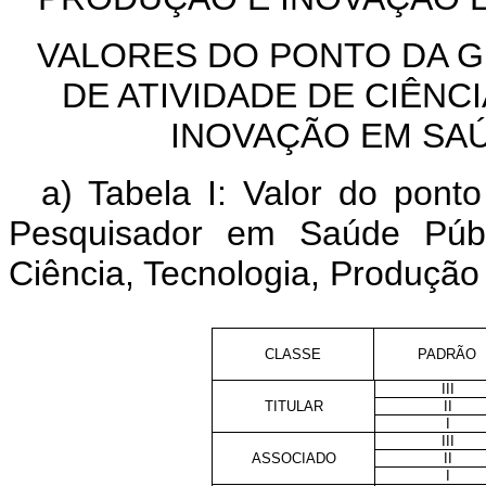
VALORES DO PONTO DA 
DE ATIVIDADE DE CIÊNC
INOVAÇÃO EM SAÚ
a) Tabela I: Valor do po
Pesquisador em Saúde Públ
Ciência, Tecnologia, Produçã
CLASSE
PADRÃO
III
TITULAR
II
I
III
ASSOCIADO
II
I