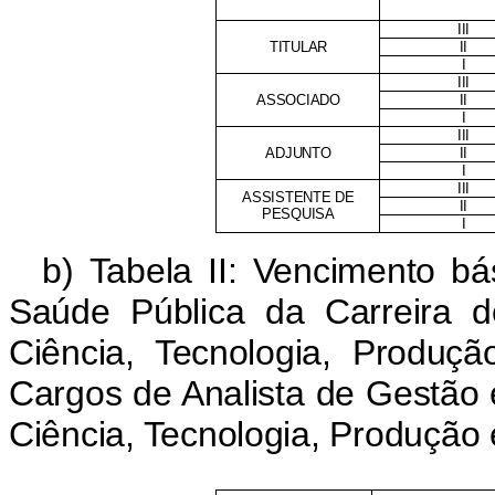
III
TITULAR
II
I
III
ASSOCIADO
II
I
III
ADJUNTO
II
I
III
ASSISTENTE DE
II
PESQUISA
I
b) Tabela II: Vencimento b
Saúde Pública da Carreira 
Ciência, Tecnologia, Produ
Cargos de Analista de Gestão
Ciência, Tecnologia, Produção