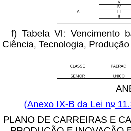
V
IV
A
III
II
I
f) Tabela VI: Vencimento 
Ciência, Tecnologia, Produçã
CLASSE
PADRÃO
SENIOR
ÚNICO
ANE
o
(Anexo IX-B da Lei n
11.
PLANO DE CARREIRAS E CA
PRODUÇÃO E INOVAÇÃO E