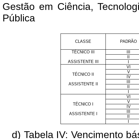
Gestão em Ciência, Tecnolo
Pública
CLASSE
PADRÃO
TÉCNICO III
III
II
ASSISTENTE III
I
VI
V
TÉCNICO II
IV
III
ASSISTENTE II
II
I
VI
V
TÉCNICO I
IV
III
ASSISTENTE I
II
I
d) Tabela IV: Vencimento bá