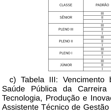
CLASSE
PADRÃO
III
SÊNIOR
II
I
III
PLENO III
II
I
III
PLENO II
II
I
III
PLENO I
II
I
III
JÚNIOR
II
I
c) Tabela III: Vencimento
Saúde Pública da Carreira
Tecnologia, Produção e Inov
Assistente Técnico de Gestão