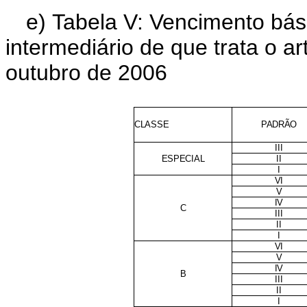
e) Tabela V: Vencimento bás
intermediário de que trata o ar
outubro de 2006
CLASSE
PADRÃO
III
ESPECIAL
II
I
VI
V
IV
C
III
II
I
VI
V
IV
B
III
II
I