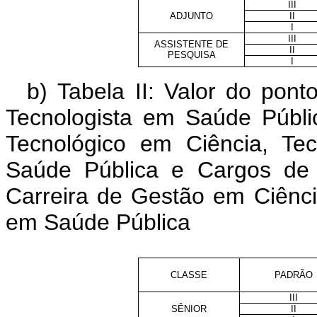
III
ADJUNTO
II
I
III
ASSISTENTE DE
II
PESQUISA
I
b) Tabela II: Valor do po
Tecnologista em Saúde Públi
Tecnológico em Ciência, Te
Saúde Pública e Cargos de
Carreira de Gestão em Ciênci
em Saúde Pública
CLASSE
PADRÃO
III
SÊNIOR
II