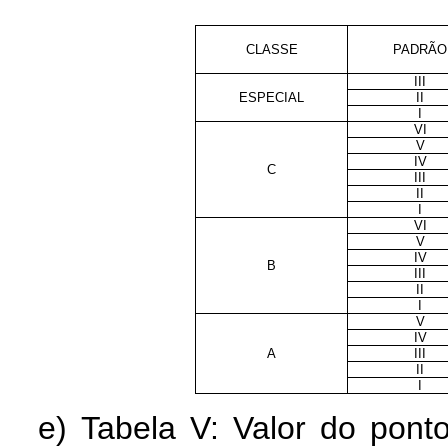
CLASSE
PADRÃO
III
ESPECIAL
II
I
VI
V
IV
C
III
II
I
VI
V
IV
B
III
II
I
V
IV
A
III
II
I
e) Tabela V: Valor do po