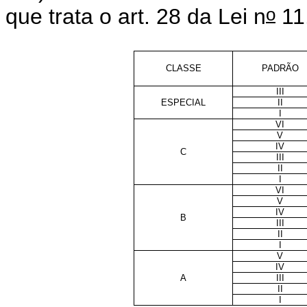
o
que trata o art. 28 da Lei n
11
CLASSE
PADRÃO
III
ESPECIAL
II
I
VI
V
IV
C
III
II
I
VI
V
IV
B
III
II
I
V
IV
A
III
II
I