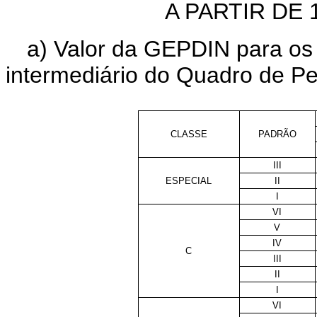
A PARTIR DE 
a) Valor da GEPDIN para os 
intermediário do Quadro de P
CLASSE
PADRÃO
III
ESPECIAL
II
I
VI
V
IV
C
III
II
I
VI