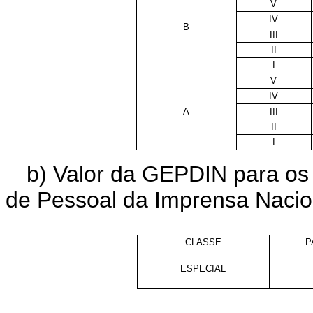
V
IV
B
III
II
I
V
IV
A
III
II
I
b) Valor da GEPDIN para os 
de Pessoal da Imprensa Nacio
CLASSE
P
ESPECIAL