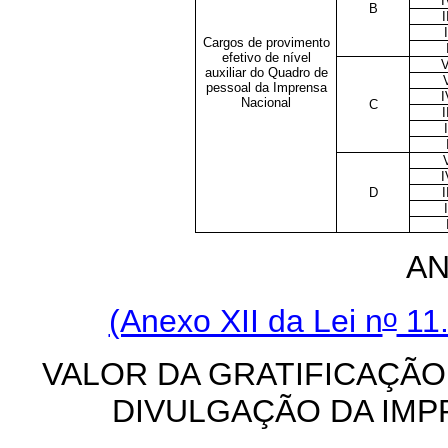
I
B
I
I
Cargos de provimento
efetivo de nível
V
auxiliar do Quadro de
pessoal da Imprensa
I
Nacional
C
I
I
I
D
I
I
AN
o
(Anexo XII da Lei n
11.
VALOR DA GRATIFICAÇÃO
DIVULGAÇÃO DA IMP