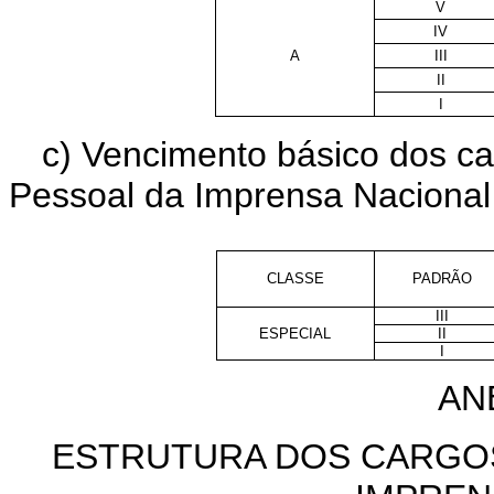
V
IV
A
III
II
I
c) Vencimento básico dos ca
Pessoal da Imprensa Nacional
CLASSE
PADRÃO
III
ESPECIAL
II
I
ANE
ESTRUTURA DOS CARGO