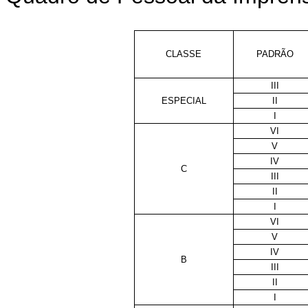
CLASSE
PADRÃO
III
ESPECIAL
II
I
VI
V
IV
C
III
II
I
VI
V
IV
B
III
II
I