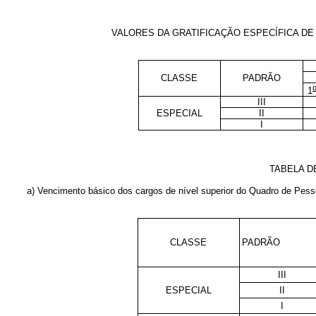
VALORES DA GRATIFICAÇÃO ESPECÍFICA DE 
CLASSE
PADRÃO
1
III
ESPECIAL
II
I
TABELA D
a) Vencimento básico dos cargos de nível superior do Quadro de Pess
CLASSE
PADRÃO
III
ESPECIAL
II
I