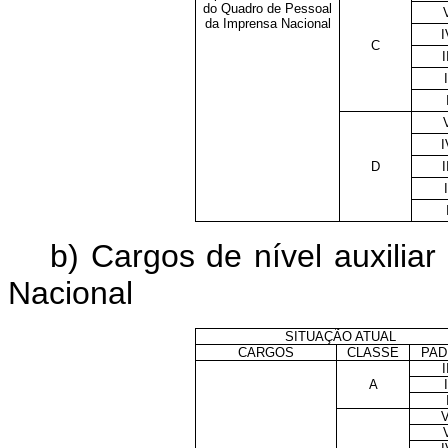
do Quadro de Pessoal
da Imprensa Nacional
I
C
I
I
I
D
I
I
b) Cargos de nível auxili
Nacional
SITUAÇÃO ATUAL
CARGOS
CLASSE
PAD
I
A
I
V