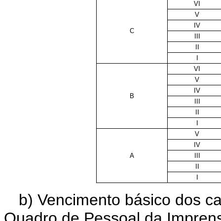
VI
V
IV
C
III
II
I
VI
V
IV
B
III
II
I
V
IV
A
III
II
I
b) Vencimento básico dos ca
Quadro de Pessoal da Impren