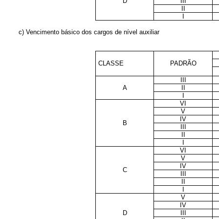
D
III
II
I
c) Vencimento básico dos cargos de nível auxiliar
CLASSE
PADRÃO
III
A
II
I
VI
V
IV
B
III
II
I
VI
V
IV
C
III
II
I
V
IV
D
III