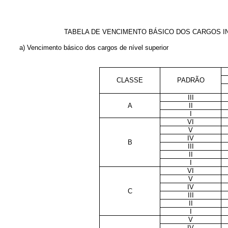
TABELA DE VENCIMENTO BÁSICO DOS CARGOS I
a) Vencimento básico dos cargos de nível superior
CLASSE
PADRÃO
III
A
II
I
VI
V
IV
B
III
II
I
VI
V
IV
C
III
II
I
V
IV