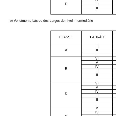
D
III
II
I
b) Vencimento básico dos cargos de nível intermediário
CLASSE
PADRÃO
III
A
II
I
VI
V
IV
B
III
II
I
VI
V
IV
C
III
II
I
V
IV