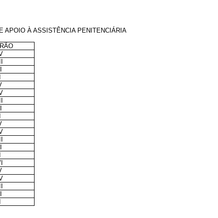
 APOIO À ASSISTÊNCIA PENITENCIÁRIA
RÃO
V
II
I
I
V
V
II
I
I
V
V
II
I
I
I
V
V
II
I
I