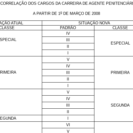
 CORRELAÇÃO DOS CARGOS DA CARREIRA DE AGENTE PENITENCIÁR
o
A PARTIR DE 1
DE MARÇO DE 2008
AÇÃO ATUAL
SITUAÇÃO NOVA
CLASSE
PADRÃO
CLASSE
IV
SPECIAL
III
ESPECIAL
II
I
V
IV
RIMEIRA
III
PRIMEIRA
II
I
V
IV
III
SEGUNDA
II
EGUNDA
I
VI
V