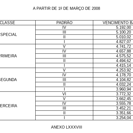
o
A PARTIR DE 1
DE MARÇO DE 2008
CLASSE
PADRÃO
VENCIMENTO B
IV
5.192,00
III
5.100,20
ESPECIAL
II
5.010,02
I
4.827,07
V
4.741,72
IV
4.657,88
PRIMEIRA
III
4.575,52
II
4.494,62
I
4.415,14
V
4.253,92
IV
4.178,70
SEGUNDA
III
4.104,82
II
4.032,24
I
3.960,94
VI
3.772,32
V
3.662,45
IV
3.555,78
ERCEIRA
III
3.452,21
II
3.351,66
I
3.254,04
ANEXO LXXXVIII