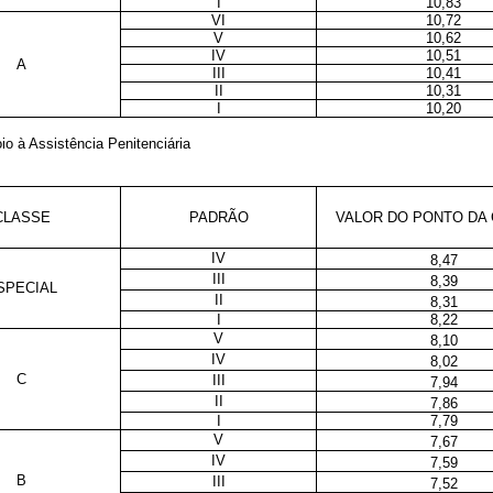
I
10,83
VI
10,72
V
10,62
IV
10,51
A
III
10,41
II
10,31
I
10,20
io à Assistência Penitenciária
CLASSE
PADRÃO
VALOR DO PONTO DA
IV
8,47
III
8,39
SPECIAL
II
8,31
I
8,22
V
8,10
IV
8,02
C
III
7,94
II
7,86
I
7,79
V
7,67
IV
7,59
B
III
7,52