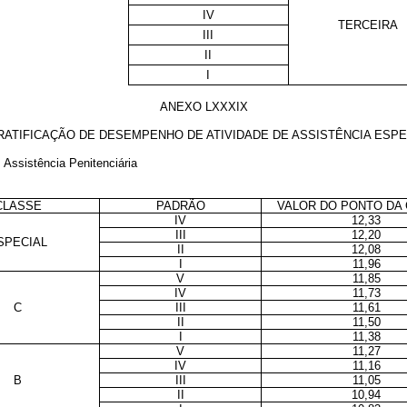
IV
TERCEIRA
III
II
I
ANEXO LXXXIX
RATIFICAÇÃO DE DESEMPENHO DE ATIVIDADE DE ASSISTÊNCIA ESPE
 Assistência Penitenciária
CLASSE
PADRÃO
VALOR DO PONTO DA
IV
12,33
III
12,20
SPECIAL
II
12,08
I
11,96
V
11,85
IV
11,73
C
III
11,61
II
11,50
I
11,38
V
11,27
IV
11,16
B
III
11,05
II
10,94