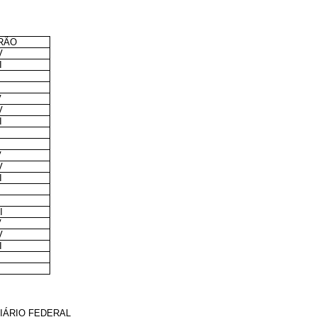
RÃO
V
I
I
V
V
I
I
V
V
I
I
I
V
V
I
I
IÁRIO FEDERAL