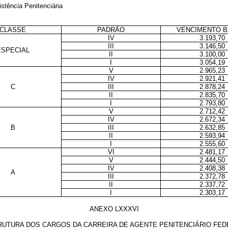
stência Penitenciária
CLASSE
PADRÃO
VENCIMENTO B
IV
3.193,70
III
3.146,50
ESPECIAL
II
3.100,00
I
3.054,19
V
2.965,23
IV
2.921,41
C
III
2.878,24
II
2.835,70
I
2.793,80
V
2.712,42
IV
2.672,34
B
III
2.632,85
II
2.593,94
I
2.555,60
VI
2.481,17
V
2.444,50
IV
2.408,38
A
III
2.372,78
II
2.337,72
I
2.303,17
ANEXO LXXXVI
RUTURA DOS CARGOS
DA CARREIRA DE AGENTE PENITENCIÁRIO FED