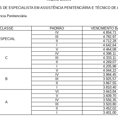
DE ESPECIALISTA EM ASSISTÊNCIA PENITENCIÁRIA E TÉCNICO DE 
ncia Penitenciária
CLASSE
PADRÃO
VENCIMENTO B
IV
4.854,71
III
4.782,97
ESPECIAL
II
4.712,28
I
4.642,64
V
4.464,08
IV
4.398,11
C
III
4.333,11
II
4.269,07
I
4.205,98
V
4.044,22
IV
3.984,45
B
III
3.925,57
II
3.867,55
I
3.810,40
VI
3.663,84
V
3.609,70
IV
3.556,35
A
III
3.503,80
II
3.452,02
I
3.401,00