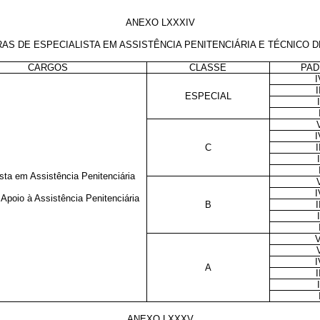
ANEXO LXXXIV
S DE ESPECIALISTA EM ASSISTÊNCIA PENITENCIÁRIA E TÉCNICO DE
CARGOS
CLASSE
PAD
I
I
ESPECIAL
I
I
C
I
I
sta em Assistência Penitenciária
I
Apoio à Assistência Penitenciária
B
I
I
V
I
A
I
I
ANEXO LXXXV