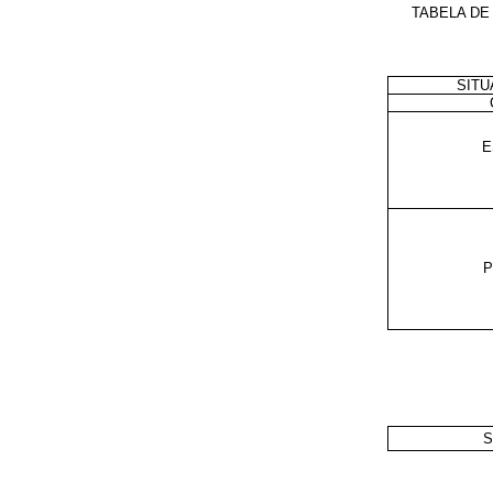
TABELA DE
SITU
E
P
S