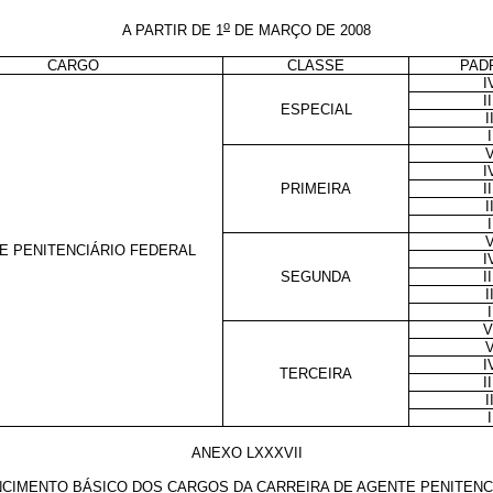
o
A PARTIR DE 1
DE MARÇO DE 2008
CARGO
CLASSE
PAD
I
II
ESPECIAL
I
I
I
PRIMEIRA
II
I
I
E PENITENCIÁRIO FEDERAL
I
SEGUNDA
II
I
I
V
I
TERCEIRA
II
I
I
ANEXO LXXXVII
NCIMENTO BÁSICO DOS CARGOS DA CARREIRA DE AGENTE PENITENC