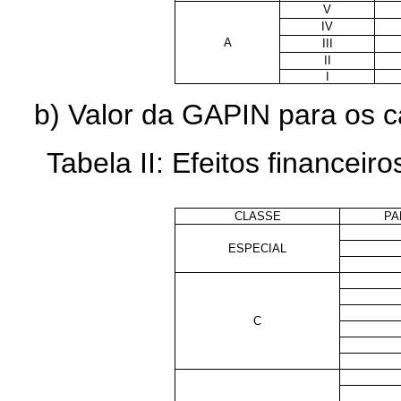
V
IV
A
III
II
I
b) Valor da GAPIN para os ca
Tabela II: Efeitos financeiro
CLASSE
PA
ESPECIAL
C