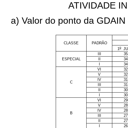
ATIVIDADE IN
a) Valor do ponto da GDAIN 
CLASSE
PADRÃO
o
1
JU
III
35
ESPECIAL
II
34
I
34
VI
32
V
32
IV
31
C
III
31
II
30
I
30
VI
29
V
28
IV
28
B
III
27
II
27
I
26