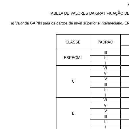
TABELA DE VALORES DA GRATIFICAÇÃO DE
a) Valor da GAPIN para os cargos de nível superior e intermediário. Efei
CLASSE
PADRÃO
III
ESPECIAL
II
I
VI
V
IV
C
III
II
I
VI
V
IV
B
III
II
I