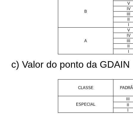
V
IV
B
III
II
I
V
IV
A
III
II
I
c) Valor do ponto da GDAIN p
CLASSE
PADR
III
ESPECIAL
II
I