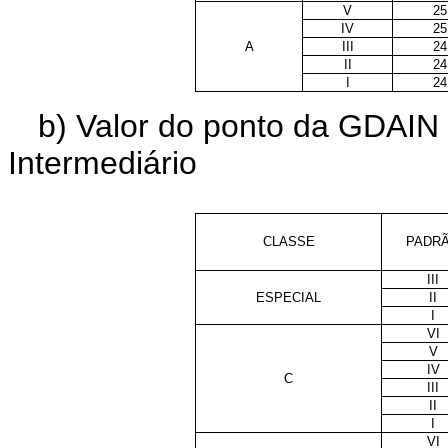
V
25
IV
25
A
III
24
II
24
I
24
b) Valor do ponto da GDAIN 
Intermediário
CLASSE
PADR
III
ESPECIAL
II
I
VI
V
IV
C
III
II
I
VI