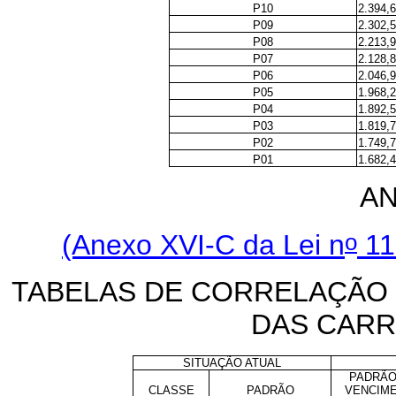
P10
2.394,
P09
2.302,
P08
2.213,
P07
2.128,
P06
2.046,
P05
1.968,
P04
1.892,
P03
1.819,
P02
1.749,
P01
1.682,
AN
o
(Anexo XVI-C da Lei n
11
TABELAS DE CORRELAÇÃO
DAS CARR
SITUAÇÃO ATUAL
PADRÃO
CLASSE
PADRÃO
VENCIM