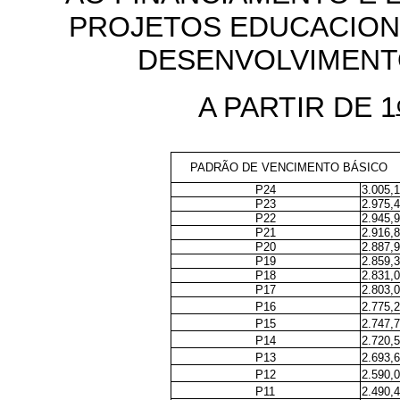
PROJETOS EDUCACION
DESENVOLVIMENT
A PARTIR DE 1
PADRÃO DE VENCIMENTO BÁSICO
P24
3.005,
P23
2.975,
P22
2.945,
P21
2.916,
P20
2.887,
P19
2.859,
P18
2.831,
P17
2.803,
P16
2.775,
P15
2.747,
P14
2.720,
P13
2.693,
P12
2.590,
P11
2.490,