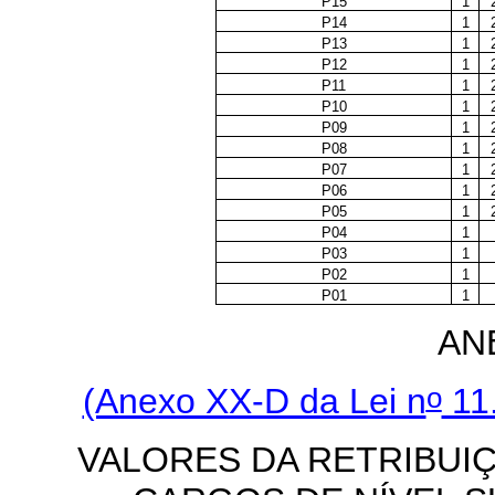
P15
1
P14
1
P13
1
P12
1
P11
1
P10
1
P09
1
P08
1
P07
1
P06
1
P05
1
P04
1
P03
1
P02
1
P01
1
AN
o
(Anexo XX-D da Lei n
11.
VALORES DA RETRIBUIÇ