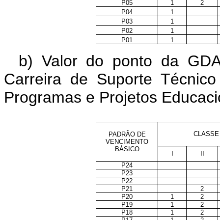
P05
1
2
P04
1
P03
1
P02
1
P01
1
b) Valor do ponto da GDA
Carreira de Suporte Técnic
Programas e Projetos Educaci
CLASSE
PADRÃO DE
VENCIMENTO
BÁSICO
I
II
P24
P23
P22
P21
2
P20
1
2
P19
1
2
P18
1
2