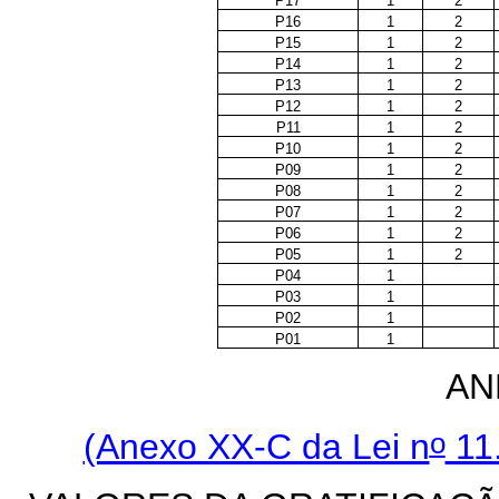
P17
1
2
P16
1
2
P15
1
2
P14
1
2
P13
1
2
P12
1
2
P11
1
2
P10
1
2
P09
1
2
P08
1
2
P07
1
2
P06
1
2
P05
1
2
P04
1
P03
1
P02
1
P01
1
AN
o
(Anexo XX-C da Lei n
11.