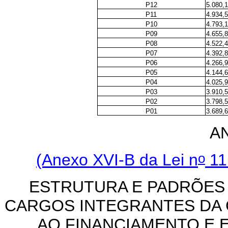
P12
5.080,
P11
4.934,
P10
4.793,
P09
4.655,
P08
4.522,
P07
4.392,
P06
4.266,
P05
4.144,
P04
4.025,
P03
3.910,
P02
3.798,
P01
3.689,
A
o
(Anexo XVI-B da Lei n
11
ESTRUTURA E PADRÕES
CARGOS INTEGRANTES DA 
AO FINANCIAMENTO E