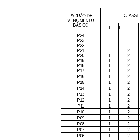
CLASSE
PADRÃO DE
VENCIMENTO
BÁSICO
I
II
P24
P23
P22
P21
2
P20
1
2
P19
1
2
P18
1
2
P17
1
2
P16
1
2
P15
1
2
P14
1
2
P13
1
2
P12
1
2
P11
1
2
P10
1
2
P09
1
2
P08
1
2
P07
1
2
P06
1
2