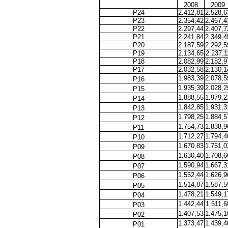
2008
2009
P24
2.412,81
2.528,6
P23
2.354,42
2.467,4
P22
2.297,44
2.407,7
P21
2.241,84
2.349,4
P20
2.187,59
2.292,5
P19
2.134,65
2.237,1
P18
2.082,99
2.182,9
P17
2.032,58
2.130,1
1.983,39
2.078,5
P16
1.935,39
2.028,2
P15
1.888,55
1.979,2
P14
1.842,85
1.931,3
P13
1.798,25
1.884,5
P12
1.754,73
1.838,9
P11
1.712,27
1.794,4
P10
1.670,83
1.751,0
P09
1.630,40
1.708,6
P08
1.590,94
1.667,3
P07
1.552,44
1.626,9
P06
1.514,87
1.587,5
P05
1.478,21
1.549,1
P04
1.442,44
1.511,6
P03
1.407,53
1.475,1
P02
1.373,47
1.439,4
P01