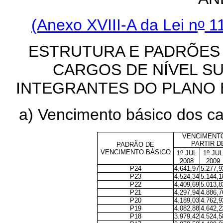
o
(Anexo XVIII-A da Lei n
11
ESTRUTURA E PADRÕES
CARGOS DE NÍVEL SU
INTEGRANTES DO PLANO 
a) Vencimento básico dos ca
VENCIMENT
PARTIR D
PADRÃO DE
o
o
VENCIMENTO BÁSICO
1
JUL
1
JUL
2008
2009
P24
4.641,97
5.277,9
P23
4.524,34
5.144,1
P22
4.409,69
5.013,8
P21
4.297,94
4.886,7
P20
4.189,03
4.762,9
P19
4.082,88
4.642,2
P18
3.979,42
4.524,5