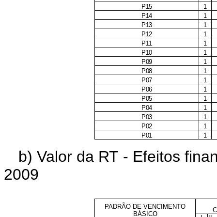
P15
1
P14
1
P13
1
P12
1
P11
1
P10
1
P09
1
P08
1
P07
1
P06
1
P05
1
P04
1
P03
1
P02
1
P01
1
b) Valor da RT - Efeitos finan
2009
PADRÃO DE VENCIMENTO
C
BÁSICO