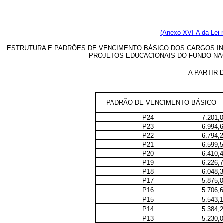
(Anexo XVI-A da Lei 
ESTRUTURA E PADRÕES DE VENCIMENTO BÁSICO DOS CARGOS I
PROJETOS EDUCACIONAIS DO FUNDO NA
A PARTIR 
PADRÃO DE VENCIMENTO BÁSICO
P24
7.201,
P23
6.994,
P22
6.794,
P21
6.599,
P20
6.410,
P19
6.226,
P18
6.048,
P17
5.875,
P16
5.706,
P15
5.543,
P14
5.384,
P13
5.230,