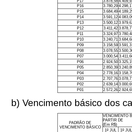
P17
3.878,58
4.409,9
P16
3.780,29
4.298,1
P15
3.684,49
4.189,2
P14
3.591,12
4.083,0
P13
3.500,12
3.979,6
P12
3.411,42
3.878,7
P11
3.324,97
3.780,4
P10
3.240,71
3.684,6
P09
3.158,59
3.591,3
P08
3.078,55
3.500,3
P07
3.000,54
3.411,6
P06
2.924,50
3.325,1
P05
2.850,39
3.240,8
P04
2.778,16
3.158,7
P03
2.707,76
3.078,7
P02
2.639,14
3.000,6
P01
2.572,26
2.924,6
b) Vencimento básico dos ca
VENCIMENTO B
PARTIR DE
PADRÃO DE
(Em R$)
VENCIMENTO BÁSICO
o
o
1
JUL
1
JUL