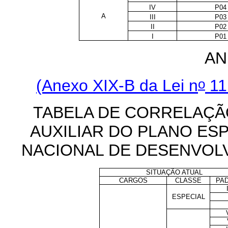
IV
P04
A
III
P03
II
P02
I
P01
AN
o
(Anexo XIX-B da Lei n
11
TABELA DE CORRELAÇÃ
AUXILIAR DO PLANO ES
NACIONAL DE DESENVOL
SITUAÇÃO ATUAL
CARGOS
CLASSE
PA
ESPECIAL