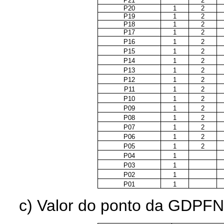
P21
2
P20
1
2
P19
1
2
P18
1
2
P17
1
2
P16
1
2
P15
1
2
P14
1
2
P13
1
2
P12
1
2
P11
1
2
P10
1
2
P09
1
2
P08
1
2
P07
1
2
P06
1
2
P05
1
2
P04
1
P03
1
P02
1
P01
1
c) Valor do ponto da GDPFND