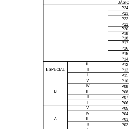
BÁSI
P24
P23
P22
P21
P20
P19
P18
P17
P16
P15
P14
III
P13
ESPECIAL
II
P12
I
P11
V
P10
IV
P09
B
III
P08
II
P07
I
P06
V
P05
IV
P04
A
III
P03
II
P02