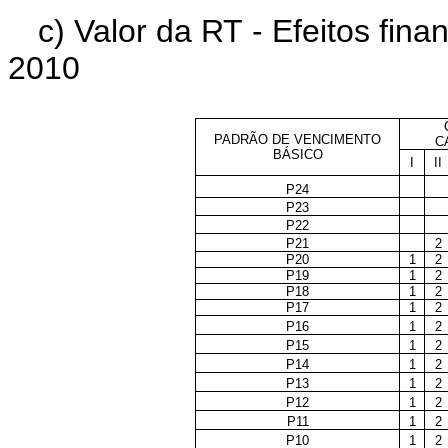
c) Valor da RT - Efeitos finan
2010
PADRÃO DE VENCIMENTO
C
BÁSICO
I
II
P24
P23
P22
P21
2
P20
1
2
P19
1
2
P18
1
2
P17
1
2
P16
1
2
P15
1
2
P14
1
2
P13
1
2
P12
1
2
P11
1
2
P10
1
2