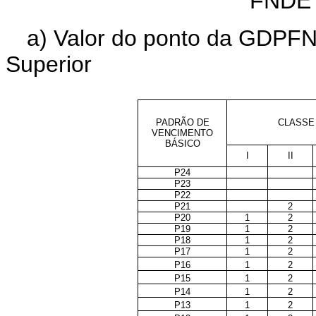
FNDE
a) Valor do ponto da GDPFN
Superior
PADRÃO DE
CLASSE
VENCIMENTO
BÁSICO
I
II
P24
P23
P22
P21
2
P20
1
2
P19
1
2
P18
1
2
P17
1
2
P16
1
2
P15
1
2
P14
1
2
P13
1
2