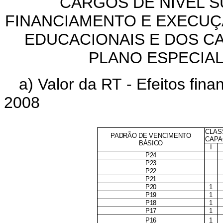
CARGOS DE NÍVEL S
FINANCIAMENTO E EXECU
EDUCACIONAIS E DOS C
PLANO ESPECIA
a) Valor da RT - Efeitos finan
2008
CLAS
PADRÃO DE VENCIMENTO
CAPA
BÁSICO
I
P24
P23
P22
P21
P20
1
P19
1
P18
1
P17
1
P16
1