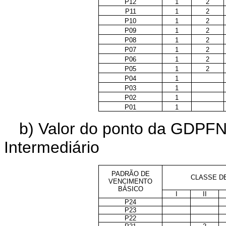
P12
1
2
P11
1
2
P10
1
2
P09
1
2
P08
1
2
P07
1
2
P06
1
2
P05
1
2
P04
1
P03
1
P02
1
P01
1
b) Valor do ponto da GDPFN
Intermediário
PADRÃO DE
CLASSE D
VENCIMENTO
BÁSICO
I
II
P24
P23
P22