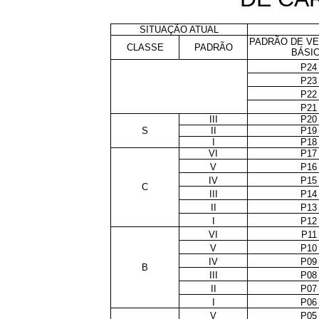
SITUAÇÃO ATUAL
PADRÃO DE V
CLASSE
PADRÃO
BÁSI
P24
P23
P22
P21
III
P20
S
II
P19
I
P18
VI
P17
V
P16
IV
P15
C
III
P14
II
P13
I
P12
VI
P11
V
P10
IV
P09
B
III
P08
II
P07
I
P06
V
P05