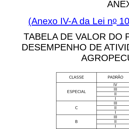
ANE
o
(Anexo IV-A da Lei n
10
TABELA DE VALOR DO 
DESEMPENHO DE ATIVI
AGROPECU
CLASSE
PADRÃO
IV
III
ESPECIAL
II
I
III
C
II
I
III
B
II
I