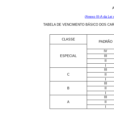
(Anexo III-A da Lei 
TABELA DE VENCIMENTO BÁSICO DOS CA
CLASSE
PADRÃO
IV
ESPECIAL
III
II
I
III
C
II
I
III
B
II
I
III
A
II
I