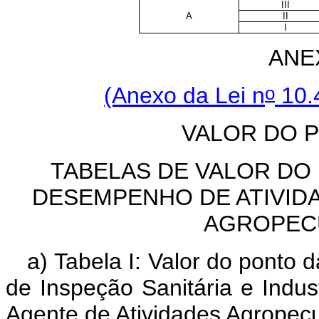
III
A
II
I
ANE
o
(Anexo da Lei n
10.4
VALOR DO 
TABELAS DE VALOR DO
DESEMPENHO DE ATIVIDA
AGROPECU
a) Tabela I: Valor do ponto
de Inspeção Sanitária e Indus
Agente de Atividades Agropecu