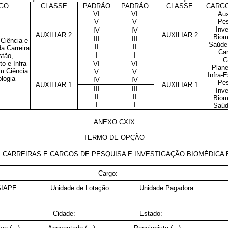
GO
CLASSE
PADRÃO
PADRÃO
CLASSE
CARG
VI
VI
Aux
Pes
V
V
Inv
IV
IV
AUXILIAR 2
AUXILIAR 2
Biom
III
III
 Ciência e
Saúde 
II
II
a Carreira
Car
I
I
stão,
G
o e Infra-
VI
VI
Plane
m Ciência
V
V
Infra-
logia
IV
IV
Pes
AUXILIAR 1
AUXILIAR 1
III
III
Inv
II
II
Biom
I
I
Saúd
ANEXO CXIX
TERMO DE OPÇÃO
 CARREIRAS E CARGOS DE PESQUISA E INVESTIGAÇÃO BIOMÉDICA
Cargo:
SIAPE:
Unidade de Lotação:
Unidade Pagadora:
Cidade:
Estado: