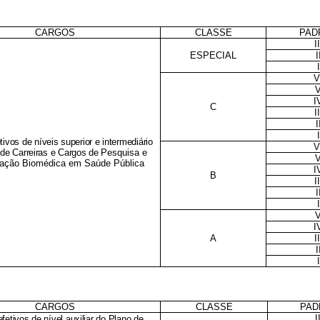
CARGOS
CLASSE
PAD
II
ESPECIAL
I
I
V
I
C
II
I
I
tivos de níveis superior e intermediário
V
 de Carreiras e Cargos de
Pesquisa e
gação Biomédica em Saúde Pública
I
B
II
I
I
I
A
II
I
I
CARGOS
CLASSE
PAD
I
fetivos de nível auxiliar do Plano de