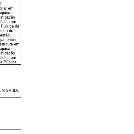
O
iliar
em
quisa e
estigação
édica em
Pública da
reira de
estão,
jamento e
Estrutura em
quisa e
estigação
édica em
e Pública
 EM SAÚDE