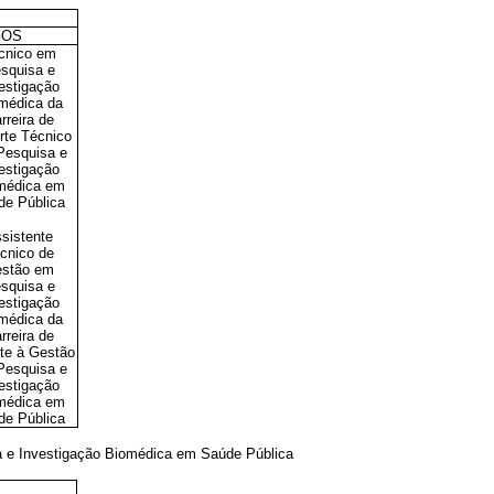
GOS
cnico em
squisa e
estigação
médica da
rreira de
rte Técnico
Pesquisa e
estigação
médica em
de Pública
sistente
cnico de
stão em
squisa e
estigação
médica da
rreira de
te à Gestão
Pesquisa e
estigação
médica em
de Pública
sa e Investigação Biomédica em Saúde Pública