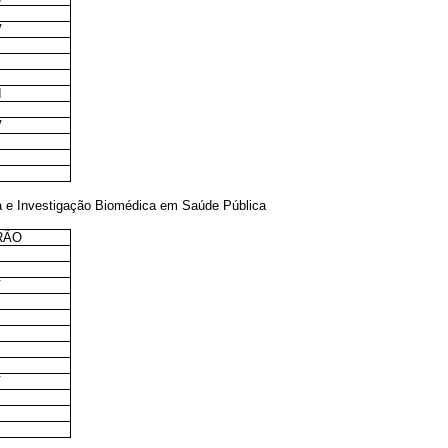
V
I
I
V
I
sa e Investigação Biomédica em Saúde Pública
RÃO
I
V
I
I
V
I