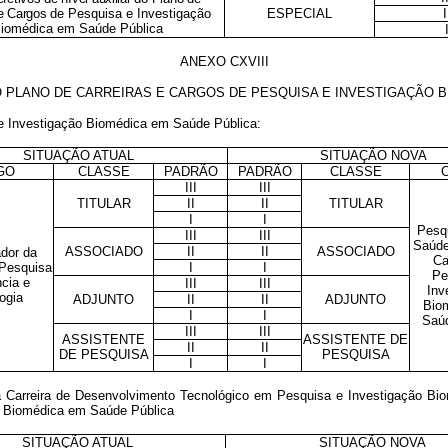
 e Cargos de
Pesquisa e Investigação
ESPECIAL
I
iomédica em Saúde Pública
ANEXO CXVIII
 PLANO DE CARREIRAS E CARGOS DE PESQUISA E INVESTIGAÇÃO B
 e Investigação Biomédica em Saúde Pública:
SITUAÇÃO ATUAL
SITUAÇÃO NOVA
GO
CLASSE
PADRÃO
PADRÃO
CLASSE
III
III
TITULAR
II
II
TITULAR
I
I
Pesq
III
III
Saúde
ASSOCIADO
II
II
ASSOCIADO
dor da
Ca
 Pesquisa
I
I
Pe
cia e
III
III
Inv
ogia
ADJUNTO
II
II
ADJUNTO
Bio
I
I
Saúd
III
III
ASSISTENTE
ASSISTENTE DE
II
II
DE PESQUISA
PESQUISA
I
I
a Carreira de Desenvolvimento Tecnológico em Pesquisa e Investigação B
o Biomédica em Saúde Pública
SITUAÇÃO ATUAL
SITUAÇÃO NOVA