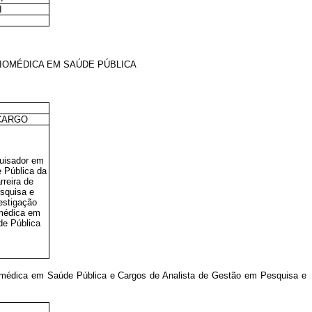
I
I
IOMÉDICA EM SAÚDE PÚBLICA
CARGO
uisador em
 Pública da
rreira de
squisa e
estigação
médica em
e Pública
iomédica em Saúde Pública e Cargos de Analista de Gestão em Pesquisa e