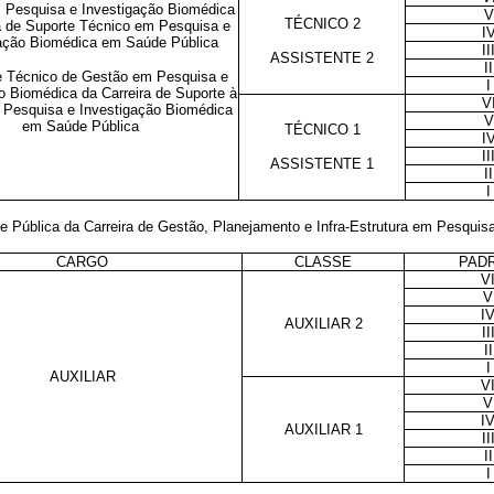
 Pesquisa e Investigação Biomédica
V
TÉCNICO 2
a de Suporte Técnico em Pesquisa e
I
ação Biomédica em Saúde Pública
II
ASSISTENTE 2
II
e Técnico de Gestão em Pesquisa e
I
o Biomédica da Carreira de Suporte à
V
Pesquisa e Investigação Biomédica
V
em Saúde Pública
TÉCNICO 1
I
II
ASSISTENTE 1
II
I
e Pública da Carreira de Gestão, Planejamento e Infra-Estrutura em Pesqui
CARGO
CLASSE
PAD
V
V
I
AUXILIAR 2
II
II
I
AUXILIAR
V
V
I
AUXILIAR 1
II
II
I