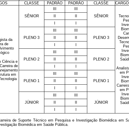
GOS
CLASSE
PADRÃO
PADRÃO
CLASSE
CARGO
III
III
SÊNIOR
II
II
SÊNIOR
Tecno
Pes
I
I
Inve
Biom
III
III
Car
PLENO 3
II
II
PLENO 3
Desen
gista da
Tecno
ira de
I
I
Pes
lvimento
Inve
III
III
lógico
Biom
PLENO 2
II
II
PLENO 2
Saúd
m Ciência e
Carreira de
I
I
Analist
anejamento
em P
III
III
trutura em
Inve
Tecnologia
PLENO 1
II
II
PLENO 1
Biom
Carreir
I
I
em P
Inve
III
III
Biom
JÚNIOR
II
II
JÚNIOR
Saúd
I
I
arreira de Suporte Técnico em Pesquisa e Investigação Biomédica em S
nvestigação Biomédica em Saúde Pública.