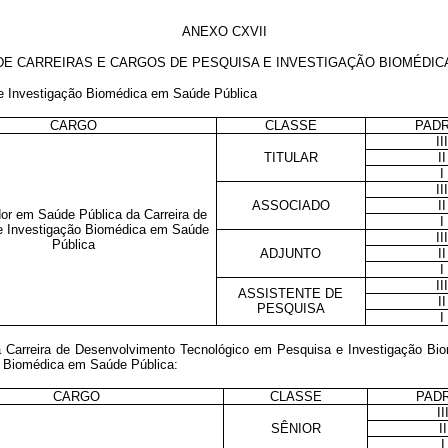
ANEXO CXVII
DE CARREIRAS E CARGOS DE PESQUISA E
INVESTIGAÇÃO BIOMÉDIC
 e Investigação Biomédica em Saúde Pública
CARGO
CLASSE
PAD
II
TITULAR
II
I
II
ASSOCIADO
II
or em Saúde Pública da Carreira de
I
e Investigação Biomédica em Saúde
II
Pública
ADJUNTO
II
I
II
ASSISTENTE DE
II
PESQUISA
I
a Carreira de Desenvolvimento Tecnológico em Pesquisa e Investigação B
o Biomédica em Saúde Pública:
CARGO
CLASSE
PAD
II
SÊNIOR
II
I