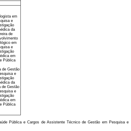
logista em
quisa e
stigação
édica da
reira de
volvimento
lógico em
quisa e
stigação
édica em
e Pública
a de Gestão
esquisa e
stigação
édica da
a de Gestão
esquisa e
stigação
édica em
e Pública
aúde Pública e Cargos de Assistente Técnico de Gestão em Pesquisa e