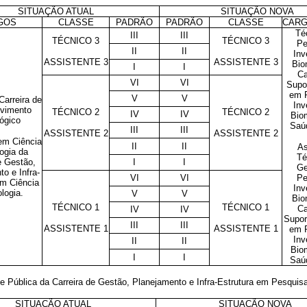
SITUAÇÃO ATUAL
SITUAÇÃO NOVA
GOS
CLASSE
PADRÃO
PADRÃO
CLASSE
CAR
Té
III
III
TÉCNICO 3
TÉCNICO 3
Pe
II
II
Inv
ASSISTENTE 3
ASSISTENTE 3
Bio
I
I
Ca
VI
VI
Supo
em 
V
V
Carreira de
Inv
vimento
TÉCNICO 2
TÉCNICO 2
IV
IV
Bio
ógico
Saú
III
III
ASSISTENTE 2
ASSISTENTE 2
em Ciência
II
II
As
ogia da
Té
e Gestão,
I
I
Ge
o e Infra-
VI
VI
Pe
em Ciência
Inv
logia.
V
V
Bio
TÉCNICO 1
TÉCNICO 1
Ca
IV
IV
Supor
III
III
ASSISTENTE 1
ASSISTENTE 1
em 
Inv
II
II
Bio
I
I
Saú
e Pública da Carreira de Gestão, Planejamento e Infra-Estrutura em Pesqui
SITUAÇÃO ATUAL
SITUAÇÃO NOVA