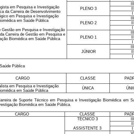
II
gista em Pesquisa e Investigação
PLENO 3
II
ca da Carreira de Desenvolvimento
I
ógico em Pesquisa e Investigação
II
iomédica em Saúde Pública
PLENO 2
II
I
e Gestão em Pesquisa e Investigação
II
da Carreira de Gestão em Pesquisa e
PLENO 1
II
gação Biomédica em Saúde Pública
I
II
JÚNIOR
II
I
 Saúde Pública
CARGO
CLASSE
PAD
lista em Pesquisa e Investigação
ÚNICA
ÚNI
iomédica em Saúde Pública
arreira de Suporte Técnico em Pesquisa e Investigação Biomédica em S
nvestigação Biomédica em Saúde Pública.
CARGO
CLASSE
PAD
TÉCNICO 3
II
II
ASSISTENTE 3
I
V