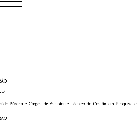
I
I
I
I
RÃO
CO
aúde Pública e Cargos de Assistente Técnico de Gestão em Pesquisa e
RÃO
I
I