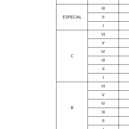
III
ESPECIAL
II
I
VI
V
IV
C
III
II
I
VI
V
IV
B
III
II