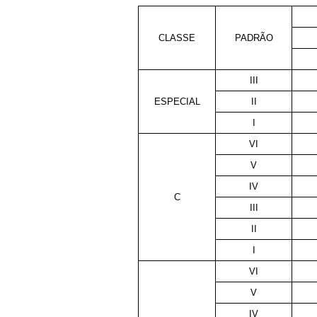
CLASSE
PADRÃO
III
ESPECIAL
II
I
VI
V
IV
C
III
II
I
VI
V
IV