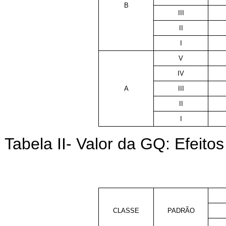
B
III
II
I
V
IV
A
III
II
I
Tabela II- Valor da GQ: Efeitos 
CLASSE
PADRÃO