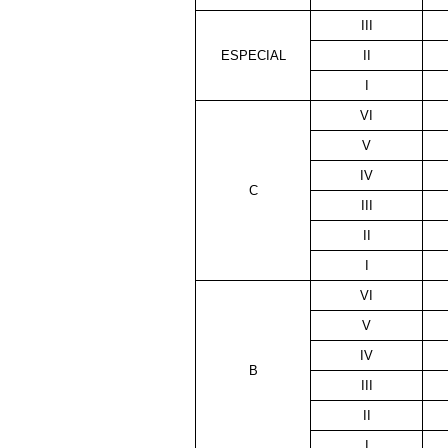
III
ESPECIAL
II
I
VI
V
IV
C
III
II
I
VI
V
IV
B
III
II
I