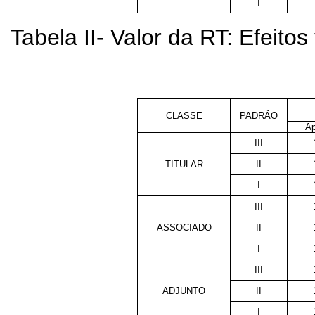
I
Tabela II- Valor da RT: Efeitos 
CLASSE
PADRÃO
Ap
III
TITULAR
II
I
III
ASSOCIADO
II
I
III
ADJUNTO
II
I