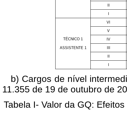
II
I
VI
V
TÉCNICO 1
IV
ASSISTENTE 1
III
II
I
b) Cargos de nível intermedi
11.355 de 19 de outubro de 2
Tabela I- Valor da GQ: Efeitos 