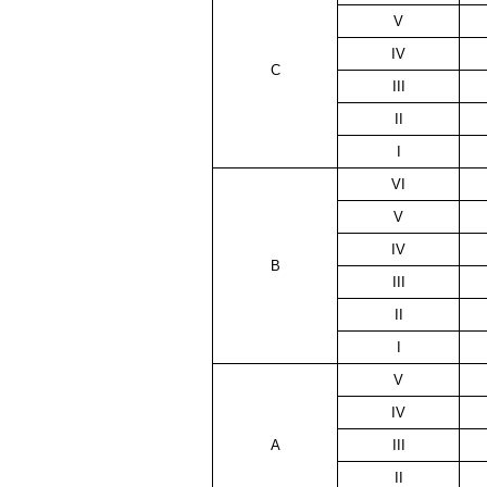
V
IV
C
III
II
I
VI
V
IV
B
III
II
I
V
IV
A
III
II