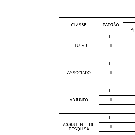
CLASSE
PADRÃO
Ap
III
TITULAR
II
I
III
ASSOCIADO
II
I
III
ADJUNTO
II
I
III
ASSISTENTE DE
II
PESQUISA