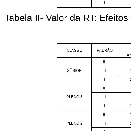
I
Tabela II- Valor da RT: Efeitos 
CLASSE
PADRÃO
Ap
III
SÊNIOR
II
I
III
PLENO 3
II
I
III
PLENO 2
II