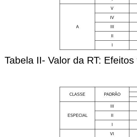
V
IV
A
III
II
I
Tabela II- Valor da RT: Efeitos 
CLASSE
PADRÃO
III
ESPECIAL
II
I
VI