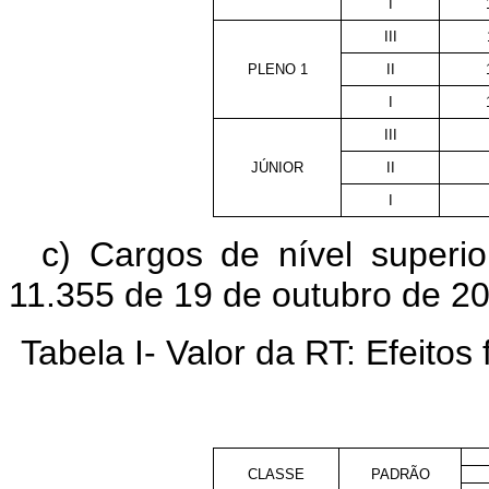
I
III
PLENO 1
II
I
III
JÚNIOR
II
I
c) Cargos de nível superio
11.355 de 19 de outubro de 2
Tabela I- Valor da RT: Efeitos 
CLASSE
PADRÃO