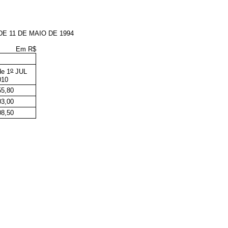
DE 11 DE MAIO DE 1994
Em R$
o
de 1
JUL
010
55,80
03,00
08,50