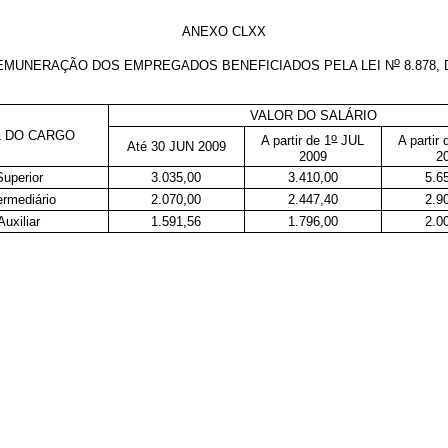
ANEXO CLXX
o
EMUNERAÇÃO DOS EMPREGADOS BENEFICIADOS PELA LEI
N
8.878, 
VALOR DO SALÁRIO
L DO CARGO
o
A partir de 1
JUL
A partir 
Até 30 JUN 2009
2009
2
Superior
3.035,00
3.410,00
5.6
ermediário
2.070,00
2.447,40
2.9
Auxiliar
1.591,56
1.796,00
2.0