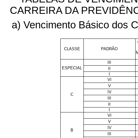
CARREIRA DA PREVIDÊNC
a) Vencimento Básico dos C
CLASSE
PADRÃO
III
ESPECIAL
II
I
VI
V
IV
C
III
II
I
VI
V
IV
B
III