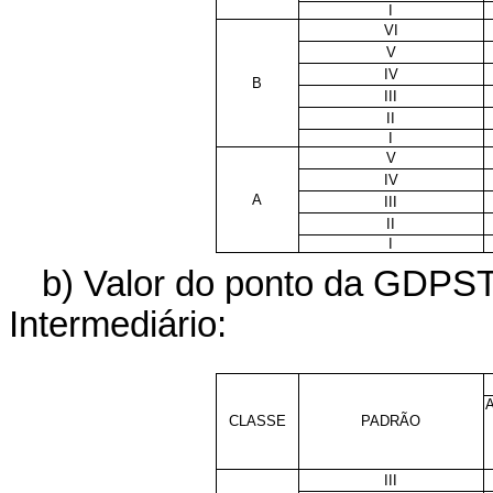
I
VI
V
IV
B
III
II
I
V
IV
A
III
II
I
b) Valor do ponto da GDPST
Intermediário:
CLASSE
PADRÃO
III