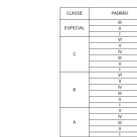
CLASSE
PADRÃO
III
ESPECIAL
II
I
VI
V
IV
C
III
II
I
VI
V
IV
B
III
II
I
V
IV
A
III
II
I