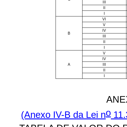
III
II
I
VI
V
IV
B
III
II
I
V
IV
A
III
II
I
ANE
o
(Anexo IV-B da Lei n
11.