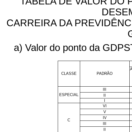
TABELA DE VALOR DO 
DESE
CARREIRA DA PREVIDÊNCI
a) Valor do ponto da GDPST
CLASSE
PADRÃO
III
ESPECIAL
II
I
VI
V
IV
C
III
II