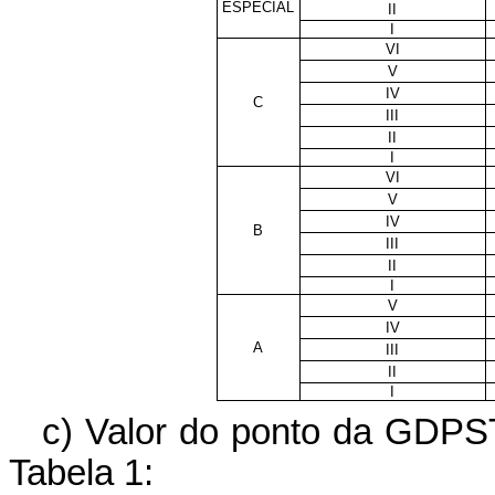
ESPECIAL
II
I
VI
V
IV
C
III
II
I
VI
V
IV
B
III
II
I
V
IV
A
III
II
I
c) Valor do ponto da GDPST
Tabela 1: