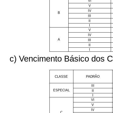
VI
V
IV
B
III
II
I
V
IV
A
III
II
I
c) Vencimento Básico dos Ca
CLASSE
PADRÃO
III
ESPECIAL
II
I
VI
V
IV
C