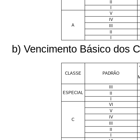
II
I
V
IV
A
III
II
I
b) Vencimento Básico dos Ca
CLASSE
PADRÃO
III
ESPECIAL
II
I
VI
V
IV
C
III
II
I