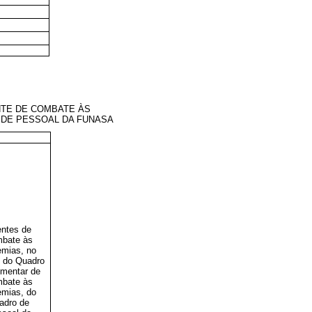
NTE
DE COMBATE ÀS
 DE PESSOAL DA FUNASA
ntes de
bate às
emias
, no
 do Quadro
mentar de
bate às
mias, do
adro de