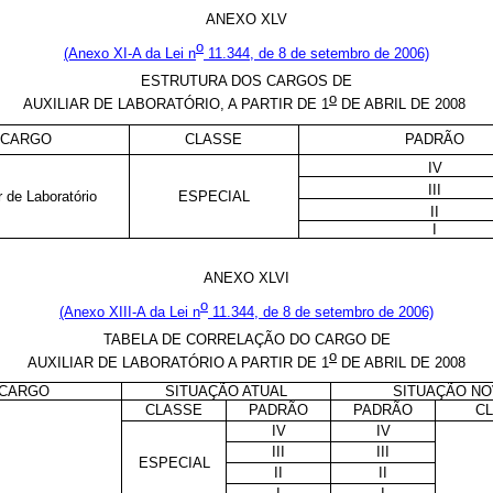
ANEXO XLV
o
(Anexo XI-A da Lei
n
11.344, de 8 de setembro de 2006)
ESTRUTURA DOS CARGOS DE
o
AUXILIAR DE LABORATÓRIO, A PARTIR DE 1
DE ABRIL DE 2008
CARGO
CLASSE
PADRÃO
IV
III
r de Laboratório
ESPECIAL
II
I
ANEXO XLVI
o
(Anexo XIII-A da Lei
n
11.344, de 8 de setembro de 2006)
TABELA DE CORRELAÇÃO DO CARGO DE
o
AUXILIAR DE LABORATÓRIO A PARTIR DE 1
DE ABRIL DE 2008
CARGO
SITUAÇÃO ATUAL
SITUAÇÃO NO
CLASSE
PADRÃO
PADRÃO
C
IV
IV
III
III
ESPECIAL
II
II