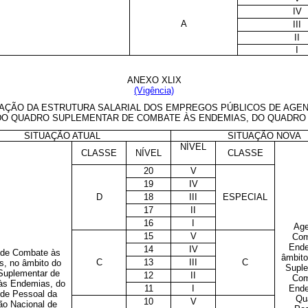
IV
A
III
II
I
ANEXO XLIX
(Vigência)
AÇÃO DA ESTRUTURA SALARIAL DOS EMPREGOS PÚBLICOS DE
AGE
 DO QUADRO
SUPLEMENTAR DE COMBATE ÀS ENDEMIAS, DO QUADRO
SITUAÇÃO ATUAL
SITUAÇÃO NOVA
NÍVEL
CLASSE
NÍVEL
CLASSE
20
V
19
IV
D
18
III
ESPECIAL
17
II
16
I
Age
15
V
Com
End
14
IV
 de Combate às
âmbito
C
13
III
C
s
, no âmbito do
Suple
Suplementar de
12
II
Com
às Endemias, do
11
I
Ende
de Pessoal da
Qu
10
V
o Nacional de