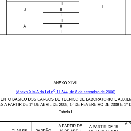
III
I
B
II
I
III
A
II
I
ANEXO XLVII
o
(Anexo XIV-A da Lei
n
11.344, de 8 de setembro de 2006)
ENTO BÁSICO DOS CARGOS DE TÉCNICO DE LABORATÓRIO E AUXIL
o
o
o
 A PARTIR DE 1
DE ABRIL DE 2008, 1
DE FEVEREIRO DE 2009 E 1
D
Tabela I
A 
A PARTIR DE
o
A PARTIR DE 1
o
O
CLASSE
PADRÃO