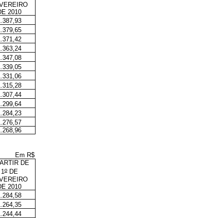
VEREIRO
DE 2010
1.387,93
1.379,65
1.371,42
1.363,24
1.347,08
1.339,05
1.331,06
1.315,28
1.307,44
1.299,64
1.284,23
1.276,57
1.268,96
Em R$
PARTIR DE
o
1
DE
VEREIRO
DE 2010
1.284,58
1.264,35
1.244,44