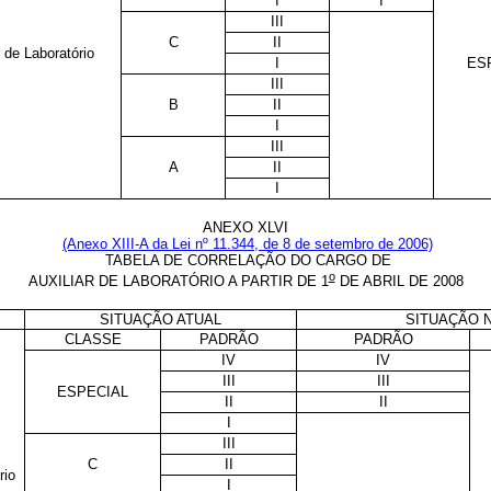
I
I
III
C
II
r de Laboratório
I
ES
III
B
II
I
III
A
II
I
ANEXO XLVI
(Anexo XIII-A da Lei nº 11.344, de 8 de setembro de 2006)
TABELA DE CORRELAÇÃO DO CARGO DE
o
AUXILIAR DE LABORATÓRIO A PARTIR DE 1
DE ABRIL DE 2008
SITUAÇÃO ATUAL
SITUAÇÃO 
CLASSE
PADRÃO
PADRÃO
IV
IV
III
III
ESPECIAL
II
II
I
III
C
II
rio
I