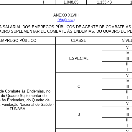
I
1.048,85
1.133,43
ANEXO XLVIII
(Vigência)
A SALARIAL DOS EMPREGOS PÚBLICOS DE
AGENTE
DE COMBATE ÀS
UADRO
SUPLEMENTAR DE COMBATE ÀS ENDEMIAS, DO QUADRO DE P
EMPREGO PÚBLICO
CLASSE
NÍVE
V
IV
ESPECIAL
III
II
I
V
IV
C
III
 de Combate às Endemias
, no
II
 do Quadro Suplementar de
I
 às Endemias, do Quadro de
V
 Fundação Nacional de Saúde -
FUNASA
IV
B
III
II
I
V