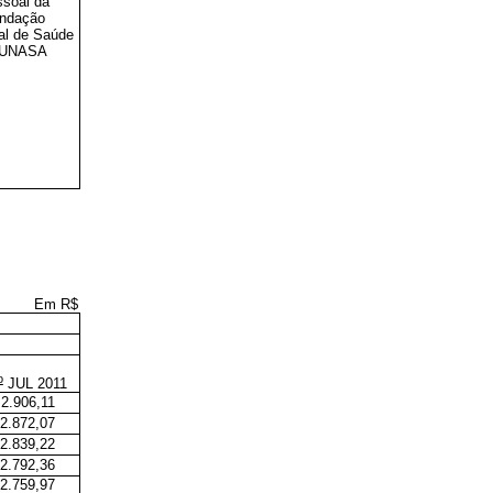
soal da
ndação
al de Saúde
FUNASA
Em R$
o
JUL 2011
2.906,11
2.872,07
2.839,22
2.792,36
2.759,97