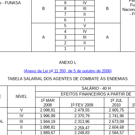
Pes
e - FUNASA
9
IV
Fu
B
8
III
B
Nacion
- 
7
II
6
I
5
V
4
IV
A
3
III
A
2
II
1
I
ANEXO L
o
(Anexo da Lei n
11.350, de 5 de outubro de 2006)
TABELA SALARIAL DOS AGENTES
DE COMBATE ÀS ENDEMIAS
SALÁRIO - 40 H
EFEITOS FINANCEIROS A PARTIR DE
E
NÍVEL
o
o
1
MAR
1
JUL
o
2008
1
FEV 2009
2010
1
V
2.098,81
2.479,55
2.905,75
IV
1.996,99
2.370,79
2.741,96
AL
III
1.944,19
2.313,96
2.673,09
II
1.898,81
2.604,68
2.259,47
I
1.889,67
2.248,83
2.584,57