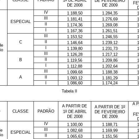
1
DE ABRIL
DE FEVEREIRO
FE
DE 2008
DE 2009
IV
1.188,50
1.284,35
III
1.181,41
1.276,69
ESPECIAL
II
1.174,36
1.269,08
I
1.167,36
1.261,51
III
1.153,52
1.246,55
II
C
1.146,64
1.239,12
de
I
1.139,80
1.231,73
io
III
1.126,28
1.217,12
II
B
1.119,56
1.209,86
I
1.112,88
1.202,64
III
1.099,68
1.188,38
A
II
1.093,12
1.181,29
I
1.086,60
1.174,24
Tabela II
A 
A PARTIR DE
o
A PARTIR DE 1
o
O
CLASSE
PADRÃO
1
DE ABRIL
DE FEVEREIRO
FE
DE 2008
DE 2009
IV
1.100,00
1.188,71
III
de
1.082,68
1.169,99
ESPECIAL
io
II
1.065,63
1.151,56