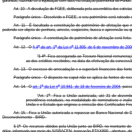
garantias, fazendo-se a liquidação com base na situação patrimonial do Fundo.
Art. 10. A dissolução do FGEE, deliberada pela assembléia dos cotistas,
Parágrafo único. Dissolvido o FGEE, o seu patrimônio será rateado e
Art. 11. É facultada a constituição de patrimônio de afetação que 
podendo ser objeto de penhora, arresto, seqüestro, busca e apreensão ou qu
Parágrafo único. A constituição do patrimônio de afetação será feita 
o
o
o
Art. 12. O
§ 4
do art. 1
da Lei n
11.805, de 6 de novembro de 200
o
“§ 4
Fica assegurada ao Tesouro Nacional remuneração 
ao dos créditos recebidos, na data da efetivação da concess
Art. 13. O excesso de arrecadação e o superávit financeiro das font
Parágrafo único. O disposto no caput não se aplica às fontes de recu
o
o
Art. 14. O
art. 1
da Lei n
10.841, de 18 de fevereiro de 2004
, pass
o
“Art. 1
Fica a União autorizada, até 31 de dezembro
previdência estaduais, na modalidade de nominativos e inali
União e o Estado que originou a emissão dos Certificados Fi
Art. 15. Fica a União autorizada a repassar ao Banco Nacional de 
Desenvolvimento - BIRD.
o
§ 1
Os recursos obtidos pela União junto ao BIRD, no montante de 
dólar, informada por meio do SISBACEN, transação PTAX800 - abertura, d