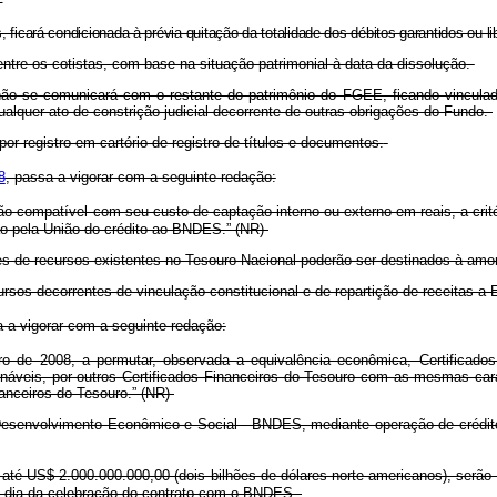
 ficará condicionada à prévia quitação da totalidade dos débitos garantidos ou l
ntre os cotistas, com base na situação patrimonial à data da dissolução.
não se comunicará com o restante do patrimônio do FGEE, ficando vinculado
alquer ato de constrição judicial decorrente de outras obrigações do Fundo.
por registro em cartório de registro de títulos e documentos.
8
, passa a vigorar com a seguinte redação:
compatível com seu custo de captação interno ou externo em reais, a crité
ão pela União do crédito ao BNDES.” (NR)
es de recursos existentes no Tesouro Nacional poderão ser destinados à amor
rsos decorrentes de vinculação constitucional e de repartição de receitas a 
a a vigorar com a seguinte redação:
 de 2008, a permutar, observada a equivalência econômica, Certificados
enáveis, por outros Certificados Financeiros do Tesouro com as mesmas cara
nanceiros do Tesouro.” (NR)
Desenvolvimento Econômico e Social - BNDES, mediante operação de crédito
até US$ 2.000.000.000,00 (dois bilhões de dólares norte-americanos), ser
o dia da celebração do contrato com o BNDES.