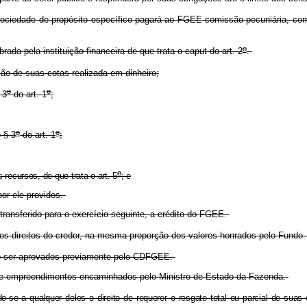
a sociedade de propósito específico pagará ao FGEE comissão pecuniária, c
o
ada pela instituição financeira de que trata o caput do art. 2
.
ão de suas cotas realizada em dinheiro;
o
o
 3
do art. 1
;
o
o
 § 3
do art. 1
;
o
recursos, de que trata o art. 5
; e
or ele providos.
transferido para o exercício seguinte, a crédito do FGEE.
s direitos do credor, na mesma proporção dos valores honrados pelo Fundo
 ser aprovados previamente pelo CDFGEE.
de empreendimentos encaminhados pelo Ministro de Estado da Fazenda.
 a qualquer deles o direito de requerer o resgate total ou parcial de suas 