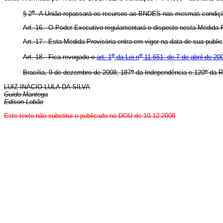
o
§ 2
A União repassará os recursos ao BNDES nas mesmas condiçõe
Art. 16. O Poder Executivo regulamentará o disposto nesta Medida P
Art. 17. Esta Medida Provisória entra em vigor na data de sua publi
o
o
Art. 18. Fica revogado o
art. 1
da Lei n
11.651, de 7 de abril de 200
o
o
Brasília, 9 de dezembro de 2008; 187
da Independência e 120
da R
LUIZ INÁCIO LULA DA SILVA
Guido Mantega
Edison Lobão
E
ste texto não substitui o publicado no DOU de 10.12.2008