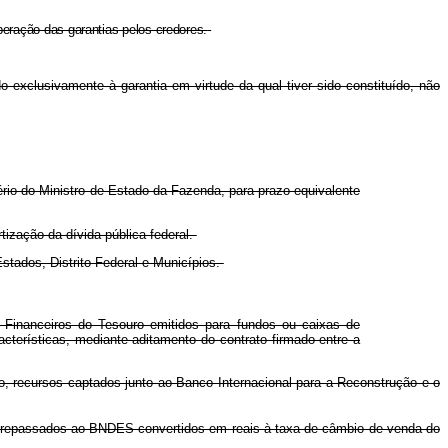
iberação das garantias pelos credores.
 exclusivamente à garantia em virtude da qual tiver sido constituído, não
rio do Ministro de Estado da Fazenda, para prazo equivalente
tização da dívida pública federal.
Estados, Distrito Federal e Municípios.
 Financeiros do Tesouro emitidos para fundos ou caixas de
cterísticas, mediante aditamento do contrato firmado entre a
, recursos captados junto ao Banco Internacional para a Reconstrução e o
ão repassados ao BNDES convertidos em reais à taxa de câmbio de venda do