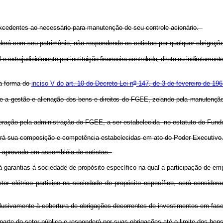
excedentes ao necessário para manutenção de seu controle acionário.
derá com seu patrimônio, não respondendo os cotistas por qualquer obrigaçã
e extrajudicialmente por instituição financeira controlada, direta ou indiretame
o
na forma do
inciso V do
art. 10 do Decreto-Lei n
147, de 3 de fevereiro de 196
bre a gestão e alienação dos bens e direitos do FGEE, zelando pela manutenção 
uneração pela administração do FGEE, a ser estabelecida no estatuto do Fund
erá sua composição e competência estabelecidas em ato do Poder Executivo
 aprovado em assembléia de cotistas.
garantias à sociedade de propósito específico na qual a participação de empre
elétrico participe na sociedade de propósito específico, será considerado
usivamente à cobertura de obrigações decorrentes de investimentos em fa
rte do setor público e responderá por suas obrigações até o limite dos bens 