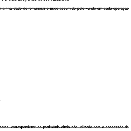
om a finalidade de remunerar o risco assumido pelo Fundo em cada operação
.
cotas, correspondente ao patrimônio ainda não utilizado para a concessão de