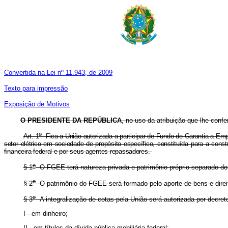
Convertida na Lei nº 11.943, de 2009
Texto para impressão
Exposição de Motivos
O
PRESIDENTE DA REPÚBLICA
, no uso da atribuição que lhe confe
o
Art. 1
Fica a União autorizada a participar de Fundo de Garantia a Empre
setor elétrico em sociedade de propósito específico, constituída para a co
financeira federal e por seus agentes repassadores.
o
§ 1
O FGEE terá natureza privada e patrimônio próprio separado do 
o
§ 2
O patrimônio do FGEE será formado pelo aporte de bens e direito
o
§ 3
A integralização de cotas pela União será autorizada por decreto
I - em dinheiro;
II - em títulos da dívida pública mobiliária federal;