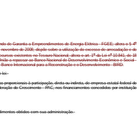
o
undo de Garantia a Empreendimentos de Energia Elétrica - FGEE; altera o § 4
 novembro de 2008; dispõe sobre a utilização do excesso de arrecadação e do
o
o
recursos existentes no Tesouro Nacional; altera o art. 1
da Lei n
10.841, de 18
a União a repassar ao Banco Nacional de Desenvolvimento Econômico e Social -
Banco Internacional para a Reconstrução e o Desenvolvimento - BIRD.
 lei:
proporcionais à participação, direta ou indireta, de empresa estatal federal do
leração do Crescimento - PAC, nos financiamentos concedidos por instituição
endimentos obtidos com sua administração.