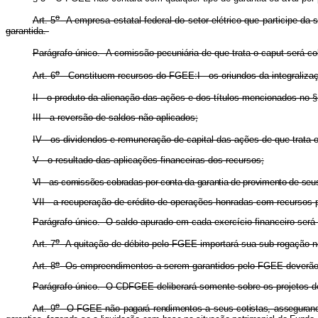
o
Art. 5
A empresa estatal federal do setor elétrico que participe d
garantida.
Parágrafo único. A comissão pecuniária de que trata o caput será cobr
o
Art. 6
Constituem recursos do FGEE:I - os oriundos da integralizaç
II - o produto da alienação das ações e dos títulos mencionados no §
III - a reversão de saldos não aplicados;
IV - os dividendos e remuneração de capital das ações de que trata o
V - o resultado das aplicações financeiras dos recursos;
VI - as comissões cobradas por conta da garantia de provimento de seus 
VII - a recuperação de crédito de operações honradas com recursos p
Parágrafo único. O saldo apurado em cada exercício financeiro será 
o
Art. 7
A quitação de débito pelo FGEE importará sua sub-rogação no
o
Art. 8
Os empreendimentos a serem garantidos pelo FGEE deverão
Parágrafo único. O CDFGEE deliberará somente sobre os projetos 
o
Art. 9
O FGEE não pagará rendimentos a seus cotistas, assegurando-se