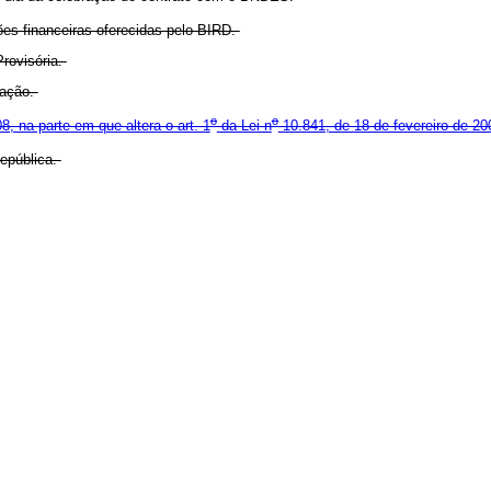
s financeiras oferecidas pelo BIRD.
rovisória.
cação.
o
o
8, na parte em que altera o art. 1
da Lei n
10.841, de 18 de fevereiro de 2
epública.