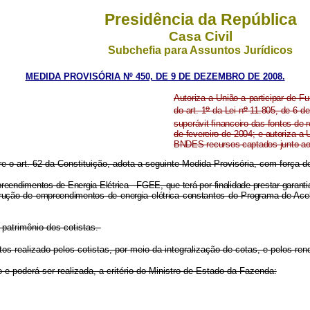
Presidência da República
Casa Civil
Subchefia para Assuntos Jurídicos
MEDIDA PROVISÓRIA Nº 450, DE 9 DE DEZEMBRO DE 2008.
Autoriza a União a participar de F
o
o
do art. 1
da Lei n
11.805, de 6 de
superávit financeiro das fontes de 
de fevereiro de 2004; e autoriza 
BNDES recursos captados junto ao 
re o art. 62 da Constituição, adota a seguinte Medida Provisória, com força de
endimentos de Energia Elétrica - FGEE, que terá por finalidade prestar garantias 
nstrução de empreendimentos de energia elétrica constantes do Programa de Ace
patrimônio dos cotistas.
s realizado pelos cotistas, por meio da integralização de cotas, e pelos r
 e poderá ser realizada, a critério do Ministro de Estado da Fazenda: