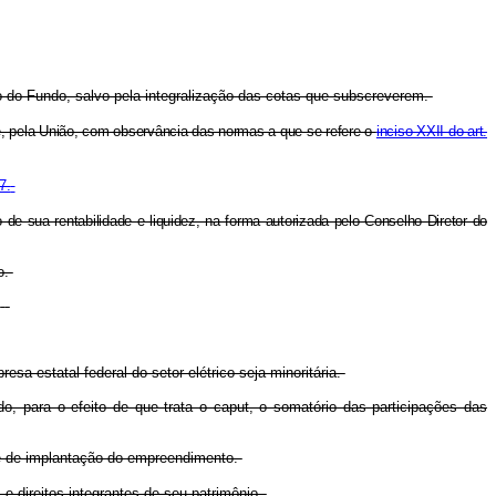
o do Fundo, salvo pela integralização das cotas que subscreverem.
nte, pela União, com observância das normas a que se refere o
inciso XXII do art.
7.
de sua rentabilidade e liquidez, na forma autorizada pelo Conselho Diretor do
o.
.
sa estatal federal do setor elétrico seja minoritária.
, para o efeito de que trata o caput, o somatório das participações das
se de implantação do empreendimento.
e direitos integrantes de seu patrimônio.