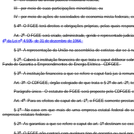
III - por meio de suas participações minoritárias; ou
IV - por meio de ações de sociedades de economia mista federais, 
o
§ 4
O FGEE terá direitos e obrigações próprias, pelas quais respon
o
Art. 2
O FGEE será criado, administrado, gerido e representado judicial 
o
o
4
da Lei n
4.595, de 31 de dezembro de 1964.
o
§ 1
A representação da União na assembléia de cotistas dar-se-á 
o
§ 2
Caberá à instituição financeira de que trata o caput deliberar so
Fundo de Garantia a Empreendimentos de Energia Elétrica - CDFGEE.
o
§ 3
A instituição financeira a que se refere o caput fará jus à rem
o
o
o
Art. 3
O CDFGEE, órgão colegiado de que trata o § 2
do art. 2
, t
Parágrafo único. O estatuto do FGEE será proposto pelo CDFGEE e
o
o
Art. 4
Para os efeitos do caput do art. 1
, o FGEE somente prestará 
o
§ 1
No caso em que mais de uma empresa estatal federal do setor 
empresas estatais federais.
o
o
§ 2
As garantias a que se refere o caput do art. 1
destinam-se excl
o
§ 3
O FGEE não contará com qualquer tipo de garantia ou aval por pa