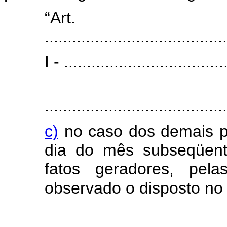
“Art
........................................
I - ...................................
........................................
c)
no caso dos demais pr
dia do mês subseqüent
fatos geradores, pela
observado o disposto no