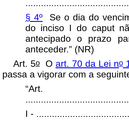
.......................................
§ 4º
Se o dia do vencime
do inciso I do caput não
antecipado o prazo pa
anteceder.” (NR)
o
o
Art. 5
O
art. 70 da Lei n
1
passa a vigorar com a seguin
“Art
........................................
I - ...................................
........................................