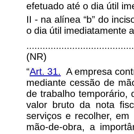
efetuado até o dia útil i
II - na alínea “b” do inciso
o dia útil imediatamente a
.......................................
(NR)
“
Art. 31.
A empresa contr
mediante cessão de mão
de trabalho temporário, 
valor bruto da nota fis
serviços e recolher, e
mão-de-obra, a importân