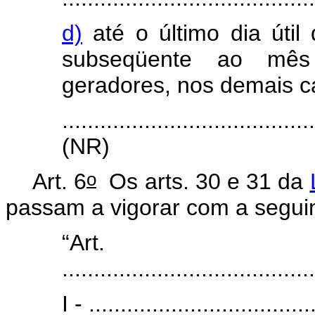
d)
até o último dia úti
subseqüente ao mês
geradores, nos demais c
.......................................
(NR)
o
Art. 6
Os arts. 30 e 31 da
passam a vigorar com a segui
“Art
........................................
I - ...................................