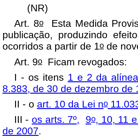
(NR)
o
Art. 8
Esta Medida Provisó
publicação, produzindo efei
o
ocorridos a partir de 1
de nov
o
Art. 9
Ficam revogados:
I - os itens
1 e 2 da alínea
8.383, de 30 de dezembro de
o
II - o
art. 10 da Lei n
11.033
o
III -
os arts. 7º,
9
, 10, 11 
de 2007
.