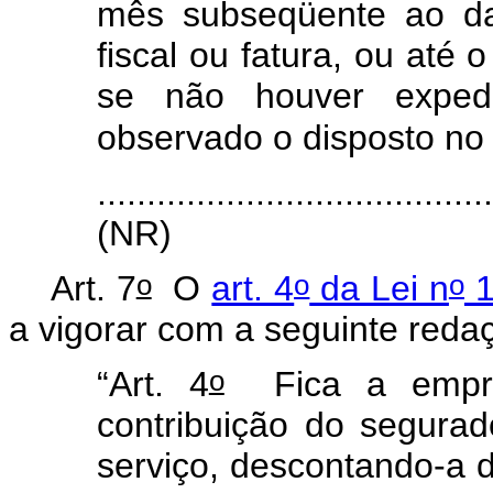
mês subseqüente ao da
fiscal ou fatura, ou até 
se não houver expedi
observado o disposto no
.......................................
(NR)
o
o
o
Art. 7
O
art. 4
da Lei n
1
a vigorar com a seguinte reda
o
“Art. 4
Fica a empres
contribuição do segurado
serviço, descontando-a 