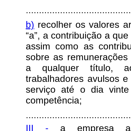
........................................
b)
recolher os valores a
“a”, a contribuição a que 
assim como as contribu
sobre as remunerações 
a qualquer título, 
trabalhadores avulsos e 
serviço até o dia vin
competência;
........................................
III -
a empresa adq