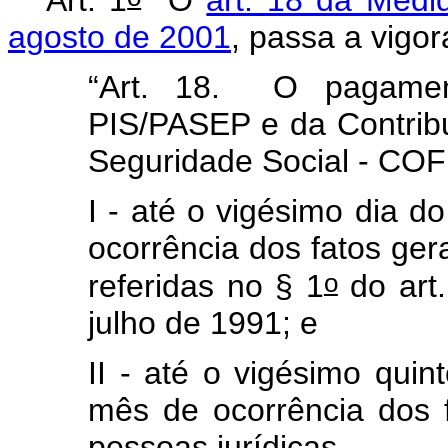
Art. 1
O
art. 18 da Medi
agosto de 2001
, passa a vigo
“Art. 18. O pagamen
PIS/PASEP e da Contrib
Seguridade Social - COF
I - até o vigésimo dia
ocorrência dos fatos ger
o
referidas no § 1
do art.
julho de 1991; e
II - até o vigésimo qui
mês de ocorrência dos 
pessoas jurídicas.