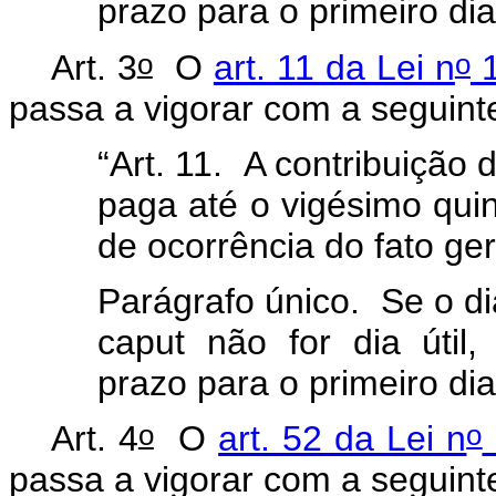
prazo para o primeiro dia
o
o
Art. 3
O
art. 11 da Lei n
1
passa a vigorar com a seguin
“Art. 11. A contribuição d
paga até o vigésimo qui
de ocorrência do fato ge
Parágrafo único. Se o di
caput não for dia útil,
prazo para o primeiro dia
o
o
Art. 4
O
art. 52 da Lei n
passa a vigorar com a seguin