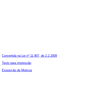
Convertida na Lei nº 11.907, de 2.2.2009
Texto para impressão
Exposição de Motivos