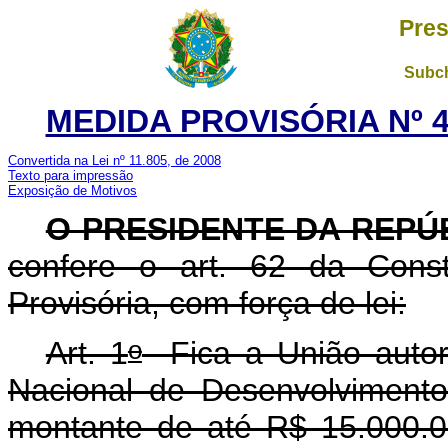
Pres
Subch
MEDIDA PROVISÓRIA Nº 4
Convertida na Lei nº 11.805, de 2008
Texto para impressão
Exposição de Motivos
O PRESIDENTE DA REPÚ
confere o art. 62 da Const
Provisória, com força de lei:
o
Art. 1
Fica a União autor
Nacional de Desenvolviment
montante de até R$ 15.000.00