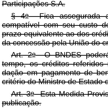
Participações S.A.
o
§ 4
Fica assegurada ao
compatível com seu custo d
prazo equivalente ao dos crédi
da concessão pela União do c
o
Art. 2
O BNDES poderá r
tempo, os créditos referidos
dação em pagamento de bens
critério do Ministro de Estado
o
Art. 3
Esta Medida Provisó
publicação.