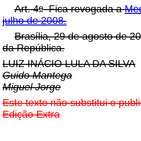
o
Art. 4
Fica revogada a
Med
julho de 2008.
Brasília, 29 de agosto de 2
da República.
LUIZ INÁCIO LULA DA SILVA
Guido Mantega
Miguel Jorge
Este texto não substitui o pub
Edição Extra