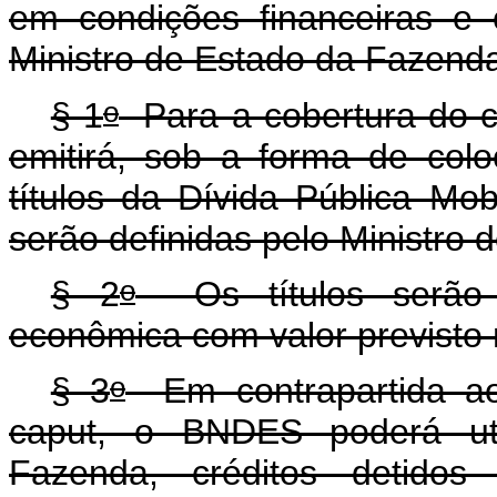
em condições financeiras e 
Ministro de Estado da Fazend
o
§ 1
Para a cobertura do cr
emitirá, sob a forma de col
títulos da Dívida Pública Mobi
serão definidas pelo Ministro
o
§ 2
Os títulos serão e
econômica com valor previsto 
o
§ 3
Em contrapartida ao
caput, o BNDES poderá util
Fazenda, créditos detid