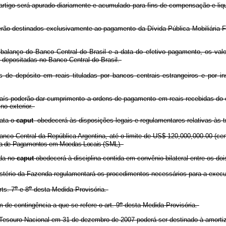
artigo será apurado diariamente e acumulado para fins de compensação e liqu
erão destinados exclusivamente ao pagamento da Dívida Pública Mobiliária Fe
lanço do Banco Central do Brasil e a data do efetivo pagamento, os valor
 depositadas no Banco Central do Brasil.
de depósito em reais tituladas por bancos centrais estrangeiros e por in
s poderão dar cumprimento a ordens de pagamento em reais recebidas do ext
no exterior.
rata o
caput
obedecerá às disposições legais e regulamentares relativas às tr
Banco Central da República Argentina, até o limite de US$ 120,000,000.00 (c
a de Pagamentos em Moedas Locais (SML).
ida no
caput
obedecerá à disciplina contida em convênio bilateral entre os doi
nistério da Fazenda regulamentará os procedimentos necessários para a execu
o
o
ts. 7
e 8
desta Medida Provisória.
o
de contingência a que se refere o art. 9
desta Medida Provisória.
o Tesouro Nacional em 31 de dezembro de 2007 poderá ser destinado à amortiz