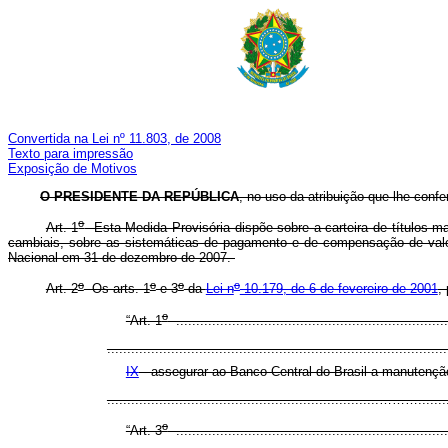
Convertida na Lei nº 11.803, de 2008
Texto para impressão
Exposição de Motivos
O PRESIDENTE DA REPÚBLICA
, no uso da atribuição que lhe confe
o
Art. 1
Esta Medida Provisória dispõe sobre a carteira de títulos ma
cambiais, sobre as sistemáticas de pagamento e de compensação de valore
Nacional em 31 de dezembro de 2007.
o
o
o
o
Art. 2
Os arts. 1
e 3
da
Lei n
10.179, de 6 de fevereiro de 2001
,
o
“Art. 1
....................................................................
.....................................................................................
IX
- assegurar ao Banco Central do Brasil a manutenção
....................................................................……….....
o
“Art. 3
....................................................................