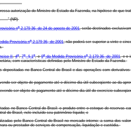
...................
pressa autorização do Ministro de Estado da Fazenda, na hipótese de que trata
..........” (NR)
o
ovisória n
2.179-36, de 24 de agosto de 2001
, serão destinados exclusivam
o
dida Provisória n
2.179-36, de 2001
, não poderá ser superior a vinte e ci
a.
o
o
o
o
o
inciso II
,
4
,
7
,
§ 1
, e
9
da Medida Provisória n
2.179-36, de 2001
, e o 
netária, com características definidas pelo Ministro de Estado da Fazenda.
 depositadas no Banco Central do Brasil e das operações com derivativos 
devendo ser objeto de pagamento até o décimo dia útil subseqüente ao da apr
 devendo ser objeto de pagamento até o décimo dia útil do exercício subseq
itadas no Banco Central do Brasil: o produto entre o estoque de reservas ca
al do Brasil, nele incluído seu patrimônio líquido; e
alizadas pelo Banco Central do Brasil no mercado interno: a soma dos valor
âmara ou prestador de serviços de compensação, liquidação e custódia.