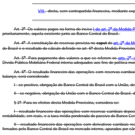
.....................................................................................
VIII
- direta, sem contrapartida financeira, mediante ex
..................................................................................
o
o
Art. 3
Os valores pagos na forma do inciso
I do art. 2
da Medida Pr
prioritariamente, aquela existente junto ao Banco Central do Brasil.
o
o
Art. 4
A constituição de reservas prevista no
caput
do
art. 2
da Me
o
do Brasil e o resultado do cálculo definido no art. 6
desta Medida Provisóri
o
o
Art. 5
Para pagamento dos valores a que se referem os
arts. 2
, 
Dívida Pública Mobiliária Federal interna adequados aos fins de política mo
o
Art. 6
O resultado financeiro das operações com reservas cambiais
balanço, será considerado:
I - se positivo, obrigação do Banco Central do Brasil com a União, 
II - se negativo, obrigação da União com o Banco Central do Brasil,
o
§ 1
Para os efeitos desta Medida Provisória, considera-se:
I - resultado financeiro das operações com reservas cambiais depos
rentabilidade, em reais, e a taxa média ponderada do passivo do Banco Centr
II - resultado financeiro das operações com derivativos cambiais re
firmados pelo Banco Central do Brasil no mercado interno, apurados por c