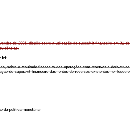
vereiro de 2001, dispõe sobre a utilização do superávit financeiro em 31 de
ovidências.
 lei:
ria, sobre o resultado financeiro das operações com reservas e derivativos
ção do superávit financeiro das fontes de recursos existentes no Tesouro
 da política monetária.