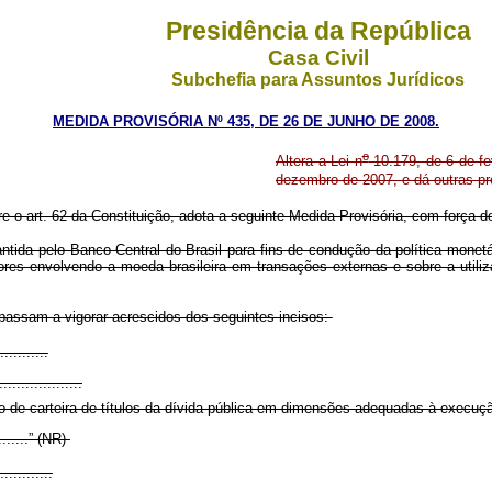
Presidência da República
Casa Civil
Subchefia para Assuntos Jurídicos
MEDIDA PROVISÓRIA Nº 435, DE 26 DE JUNHO DE 2008.
o
Altera a Lei n
10.179, de 6 de fe
dezembro de 2007, e dá outras pr
re o art. 62 da Constituição, adota a seguinte Medida Provisória, com força de
ntida pelo Banco Central do Brasil para fins de condução da política monetá
s envolvendo a moeda brasileira em transações externas e sobre a utiliza
 passam a vigorar acrescidos dos seguintes incisos:
...........
...................
 de carteira de títulos da dívida pública em dimensões adequadas à execução
.........” (NR)
............