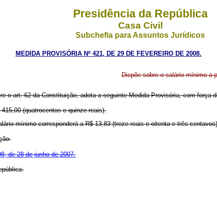
Presidência da República
Casa Civil
Subchefia para Assuntos Jurídicos
MEDIDA PROVISÓRIA Nº 421, DE 29 DE FEVEREIRO DE 2008.
Dispõe sobre o salário mínimo a pa
ere o art. 62 da Constituição, adota a seguinte Medida Provisória, com força de
415,00 (quatrocentos e quinze reais).
lário mínimo corresponderá a R$ 13,83 (treze reais e oitenta e três centavos)
ção.
8, de 28 de junho de 2007.
pública.