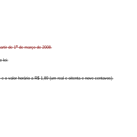
o
rtir de 1
de março de 2008.
 lei:
 e o valor horário a R$ 1,89 (um real e oitenta e nove centavos).