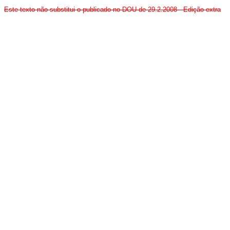
Este texto não substitui o publicado no DOU de 29.2.2008 - Edição extra