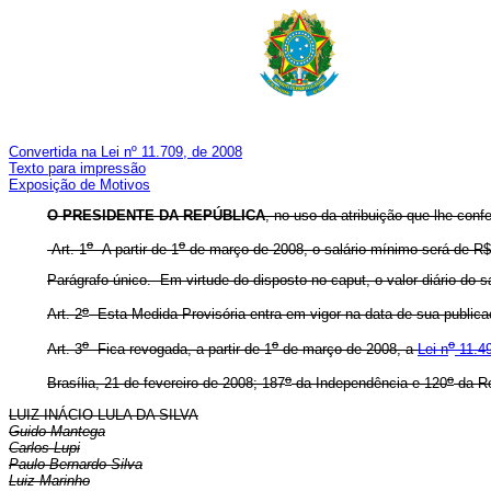
Convertida na Lei nº 11.709, de 2008
Texto para impressão
Exposição de Motivos
O PRESIDENTE DA REPÚBLICA
, no uso da atribuição que lhe conf
o
o
Art. 1
A partir de 1
de março de 2008, o salário mínimo será de R$ 
Parágrafo único. Em virtude do disposto no caput, o valor diário do sa
o
Art. 2
Esta Medida Provisória entra em vigor na data de sua publica
o
o
o
Art. 3
Fica revogada, a partir de 1
de março de 2008, a
Lei n
11.49
o
o
Brasília, 21 de fevereiro de 2008; 187
da Independência e 120
da Re
LUIZ INÁCIO LULA DA SILVA
Guido Mantega
Carlos Lupi
Paulo Bernardo Silva
Luiz Marinho