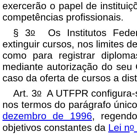
exercerão o papel de instituiç
competências profissionais.
o
§ 3
Os Institutos Feder
extinguir cursos, nos limites d
como para registrar diploma
mediante autorização do seu 
caso da oferta de cursos a dist
o
Art. 3
A UTFPR configura-s
nos termos do parágrafo únic
dezembro de 1996
, regendo
o
objetivos constantes da
Lei n