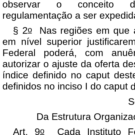
observar o conceito de
regulamentação a ser expedida
o
§ 2
Nas regiões em que a
em nível superior justificare
Federal poderá, com anuên
autorizar o ajuste da oferta d
índice definido no
caput
deste
definidos no inciso I do
caput
d
S
Da Estrutura Organizac
o
Art. 9
Cada Instituto Fe