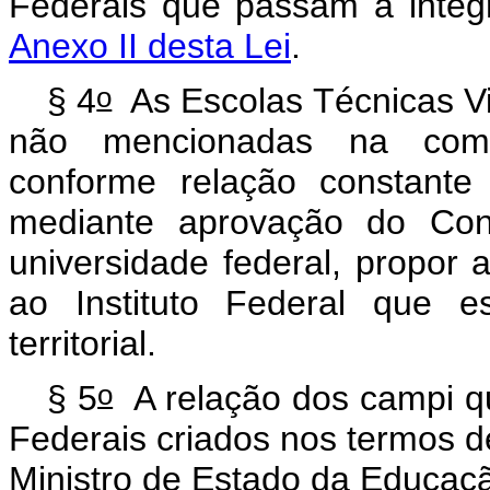
Federais que passam a integr
Anexo II desta Lei
.
o
§ 4
As Escolas Técnicas Vi
não mencionadas na compo
conforme relação constant
mediante aprovação do Cons
universidade federal, propor
ao Instituto Federal que e
territorial.
o
§ 5
A relação dos
campi
qu
Federais criados nos termos d
Ministro de Estado da Educaç