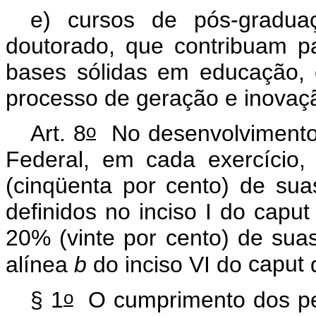
e) cursos de pós-gradu
doutorado, que contribuam p
bases sólidas em educação, c
processo de geração e inovaçã
o
Art. 8
No desenvolvimento 
Federal, em cada exercício
(cinqüenta por cento) de sua
definidos no inciso I do
caput
20% (vinte por cento) de sua
alínea
b
do inciso VI do
caput
d
o
§ 1
O cumprimento dos per