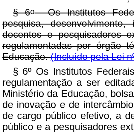
o
§ 6
Os Institutos Feder
pesquisa, desenvolvimento,
docentes e pesquisadores e
regulamentadas por órgão té
Educação.
(Incluído pela Lei 
§ 6º Os Institutos Federa
regulamentação a ser editad
Ministério da Educação, bols
de inovação e de intercâmbio
de cargo público efetivo, a 
público e a pesquisadores ex