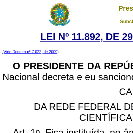
Pres
Subch
LEI Nº 11.892, DE 
(Vide Decreto nº 7.022, de 2009)
O PRESIDENTE DA REPÚ
Nacional decreta e eu sancion
CA
DA REDE FEDERAL D
CIENTÍFIC
o
Art. 1
Fica instituída, no â