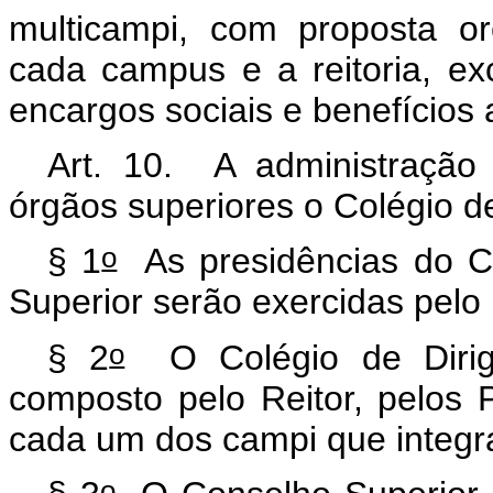
multicampi
, com proposta orç
cada
campus
e a reitoria, ex
encargos sociais e benefícios 
Art. 10. A administração 
órgãos superiores o Colégio d
o
§ 1
As presidências do Co
Superior serão exercidas pelo R
o
§ 2
O Colégio de Dirigen
composto pelo Reitor, pelos P
cada um dos
campi
que integra
o