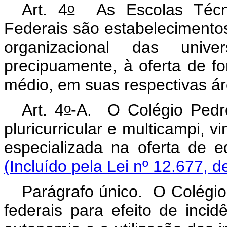
o
Art. 4
As Escolas Técnic
Federais são estabelecimentos
organizacional das univer
precipuamente, à oferta de fo
médio, em suas respectivas á
o
Art. 4
-A.
O Colégio Pedro
pluricurricular e
multicampi
, v
especializada na oferta de e
(Incluído pela Lei nº 12.677, d
Parágrafo único. O Colégio 
federais para efeito de inci