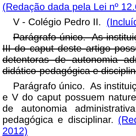
(Redação dada pela Lei nº 12.
V - Colégio Pedro II.
(Inclu
Parágrafo único. As institu
III do
caput
deste artigo poss
detentoras de autonomia admin
didático-pedagógica e disciplin
Parágrafo único. As instituiç
e V do
caput
possuem natureza
de autonomia administrativa,
pedagógica e disciplinar.
(Re
2012)