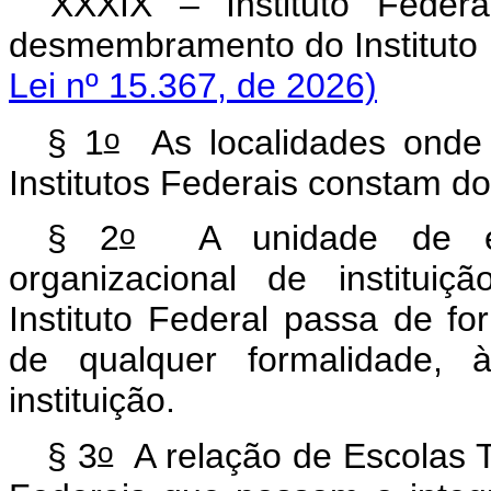
XXXIX – Instituto Feder
desmembramento do Institut
Lei nº 15.367, de 2026)
o
§ 1
As localidades onde s
Institutos Federais constam d
o
§ 2
A unidade de ens
organizacional de institui
Instituto Federal passa de f
de qualquer formalidade,
instituição.
o
§ 3
A relação de Escolas T