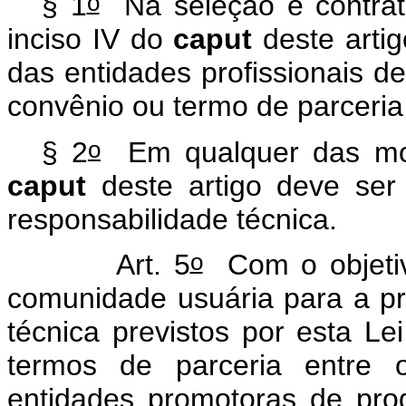
o
§ 1
Na seleção e contrata
inciso IV do
caput
deste arti
das entidades profissionais d
convênio ou termo de parceria
o
§ 2
Em qualquer das mod
caput
deste artigo deve ser
responsabilidade técnica.
o
Art. 5
Com o objetivo
comunidade usuária para a pr
técnica previstos por esta L
termos de parceria entre 
entidades promotoras de prog