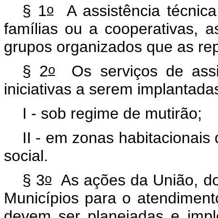
o
§ 1
A assistência técnica
famílias ou a cooperativas, 
grupos organizados que as r
o
§ 2
Os serviços de assis
iniciativas a serem implantada
I - sob regime de mutirão;
II - em zonas habitacionais
social.
o
§ 3
As ações da União, dos
Municípios para o atendimen
devem ser planejadas e imp