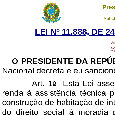
Pres
Subch
LEI Nº 11.888, DE 
As
co
20
O PRESIDENTE DA REPÚ
Nacional decreta e eu sancion
o
Art. 1
Esta Lei asseg
renda à assistência técnica p
construção de habitação de int
do direito social à moradia