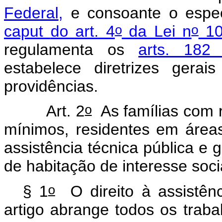
Federal,
e consoante o espe
o
o
caput
do art. 4
da Lei n
10
regulamenta os
arts. 18
estabelece diretrizes gera
providências.
o
Art. 2
As famílias com r
mínimos, residentes em áreas
assistência técnica pública e g
de habitação de interesse soci
o
§ 1
O direito à assistênc
artigo abrange todos os trab