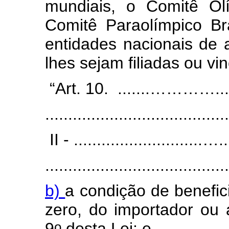
mundiais, o Comitê Ol
Comitê Paraolímpico B
entidades nacionais de 
lhes sejam filiadas ou vi
“Art. 10. .......…………...........
........................................
II - ............................…....
........................................
b)
a condição de benefic
zero, do importador ou 
o
9
desta Lei; e