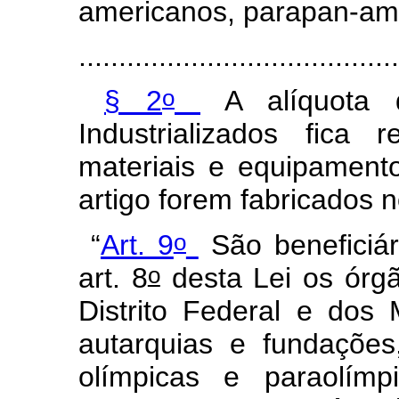
americanos, parapan-ame
........................................
o
§ 2
A alíquota d
Industrializados fica
materiais e equipament
artigo forem fabricados n
o
“
Art. 9
São beneficiár
o
art. 8
desta Lei os órg
Distrito Federal e dos 
autarquias e fundações
olímpicas e paraolím