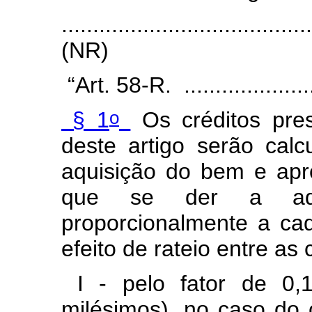
.......................................
(NR)
“Art. 58-R. .....................
o
§ 1
Os créditos pre
deste artigo serão cal
aquisição do bem e ap
que se der a aqui
proporcionalmente a cad
efeito de rateio entre as 
I - pelo fator de 0,1
milésimos), no caso do 