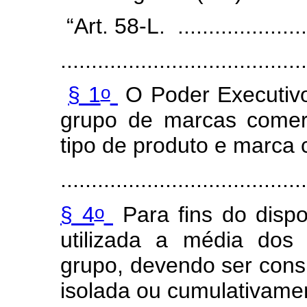
“Art. 58-L. .....................
........................................
o
§ 1
O Poder Executivo
grupo de marcas comerc
tipo de produto e marca 
........................................
o
§ 4
Para fins do disp
utilizada a média dos
grupo, devendo ser consi
isolada ou cumulativame