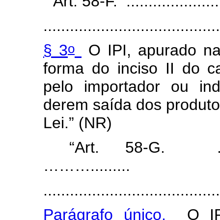
“Art. 58-F. .....................
........................................
o
§ 3
O IPI, apurado na
forma do inciso II do c
pelo importador ou in
derem saída dos produtos
Lei.”
(NR)
“Art. 58-G. ...............
……….........
........................................
Parágrafo único.
O IPI