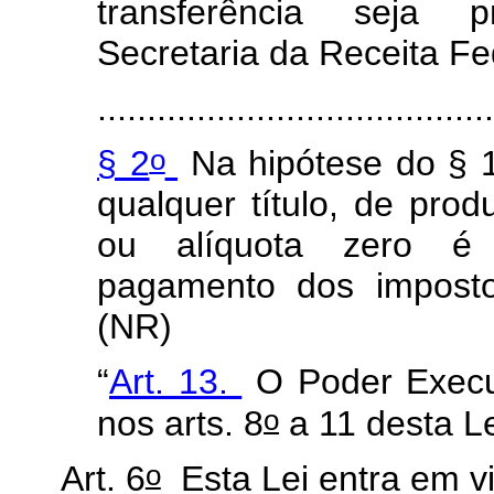
transferência seja 
Secretaria da Receita Fed
........................................
o
§ 2
Na hipótese do § 
qualquer título, de pro
ou alíquota zero é r
pagamento dos imposto
(NR)
“
Art. 13.
O Poder Execut
o
nos arts. 8
a 11 desta Le
o
Art. 6
Esta Lei entra em vi