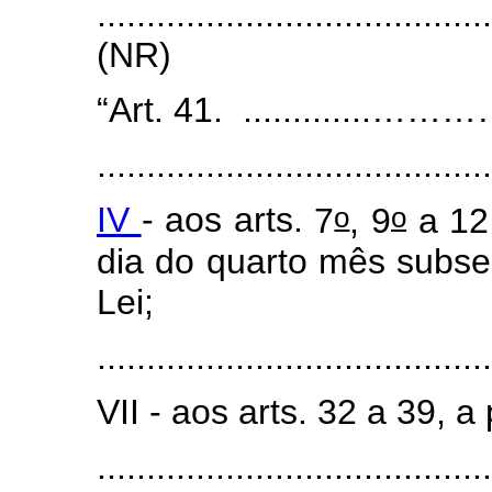
.......................................
(NR)
“Art. 41. .............…………......
........................................
o
o
IV
- aos arts.
7
, 9
a 12 
dia do quarto mês subse
Lei;
........................................
VII - aos arts. 32 a 39, a 
.......................................