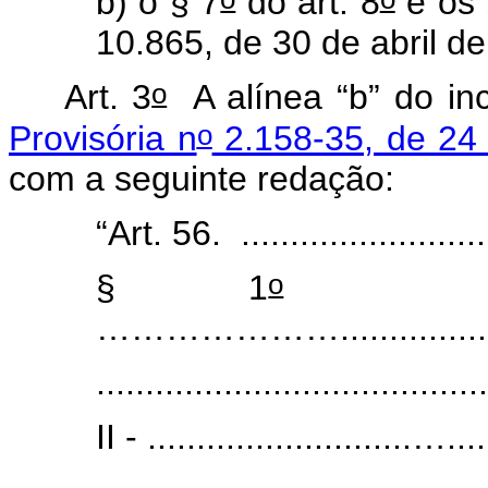
b) o § 7
do art. 8
e os 
10.865, de 30 de abril d
o
Art. 3
A alínea “b” do inc
o
Provisória n
2.158-35, de 24
com a seguinte redação:
“Art. 56. .......................
o
§ 1
............
…………………...............
........................................
II - ...........................….....