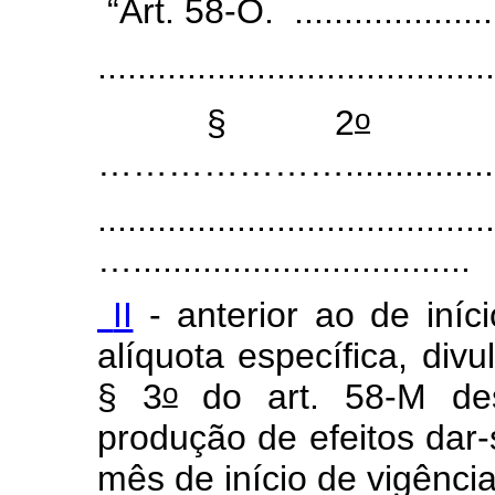
“Art. 58-O. ....................
........................................
o
§ 2
........
…………………...............
........................................
…..................................
II
- anterior ao de iníc
alíquota específica, div
o
§ 3
do art. 58-M des
produção de efeitos dar-s
mês de início de vigência