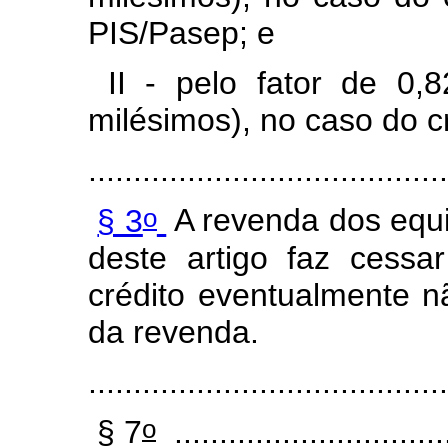
PIS/Pasep; e
II - pelo fator de 0,8
milésimos), no caso do cr
........................................
o
§ 3
A revenda dos equi
deste artigo faz cessa
crédito eventualmente n
da revenda.
........................................
o
§ 7
...............................