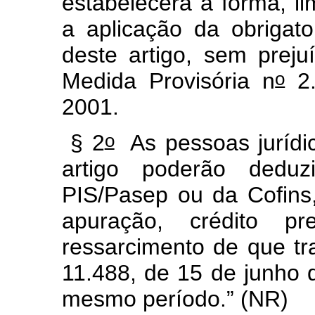
estabelecerá a forma, li
a aplicação da obrigat
deste artigo, sem preju
o
Medida Provisória n
2.
2001.
o
§ 2
As pessoas jurídic
artigo poderão deduz
PIS/Pasep ou da Cofins
apuração, crédito pr
ressarcimento de que tr
11.488, de 15 de junho 
mesmo período.”
(NR)