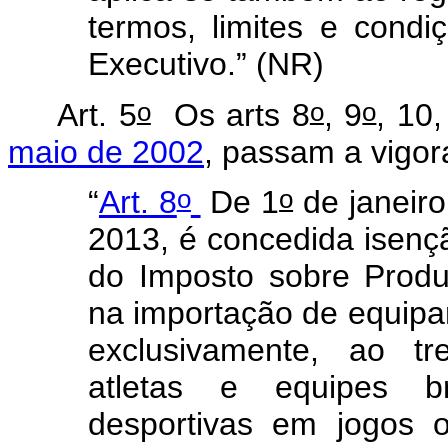
termos, limites e condi
Executivo.” (NR)
o
o
o
Art. 5
Os arts 8
, 9
, 10
maio de 2002
, passam a vigor
o
o
“
Art. 8
De 1
de janeir
2013, é concedida isenç
do Imposto sobre Produt
na importação de equipa
exclusivamente, ao t
atletas e equipes br
desportivas em jogos o