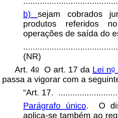
........................................
b)
sejam cobrados j
produtos referidos 
operações de saída do es
.......................................
(NR)
o
o
Art. 4
O art. 17 da
Lei n
passa a vigorar com a seguint
“Art. 17. ...........................
Parágrafo único
. O di
aplica-se também ao reg