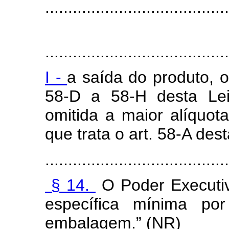
........................................
§ 
........................................
I -
a saída do produto, o 
58-D a 58-H desta Lei
omitida a maior alíquot
que trata o art. 58-A dest
........................................
§ 14.
O Poder Executiv
específica mínima po
embalagem.”
(NR)