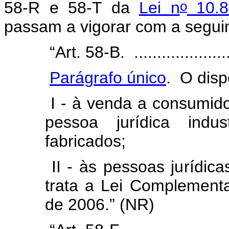
o
58-R e 58-T da
Lei n
10.8
passam a vigorar com a segui
“Art. 58-B. ........................
Parágrafo único
. O disp
I - à venda a consumidor
pessoa jurídica indu
fabricados;
II - às pessoas jurídic
trata a Lei Complement
de 2006.”
(NR)