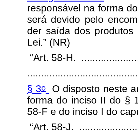
responsável na forma do 
será devido pelo enco
der saída dos produtos 
Lei.”
(NR)
“Art. 58-H. ........................
........................................
o
§ 3
O disposto neste ar
forma do inciso II do § 
58-F e do inciso I do cap
“Art. 58-J. .....................