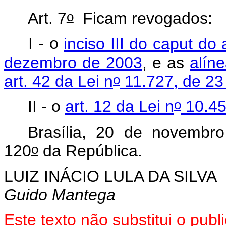
o
Art. 7
Ficam revogados:
I - o
inciso III do caput do 
dezembro de 2003
, e as
alíne
o
art. 42 da Lei n
11.727, de 23
o
II - o
art. 12 da Lei n
10.45
Brasília, 20 de novembro
o
120
da República.
LUIZ INÁCIO LULA DA SILVA
Guido Mantega
Este texto não substitui o pu