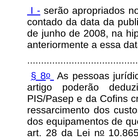
I -
serão apropriados no
contado da data da publ
de junho de 2008, na hi
anteriormente a essa dat
........................................
o
§ 8
As pessoas jurídi
artigo poderão deduz
PIS/Pasep e da Cofins cr
ressarcimento dos cust
dos equipamentos de que 
o
art. 28 da Lei n
10.865