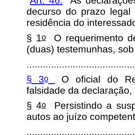
“
Art. 46.
As declarações
decurso do prazo legal 
residência do interessad
o
§ 1
O requerimento de 
(duas) testemunhas, sob 
.......................................
o
§ 3
O oficial do Reg
falsidade da declaração, 
o
§ 4
Persistindo a suspe
autos ao juízo competent
.......................................