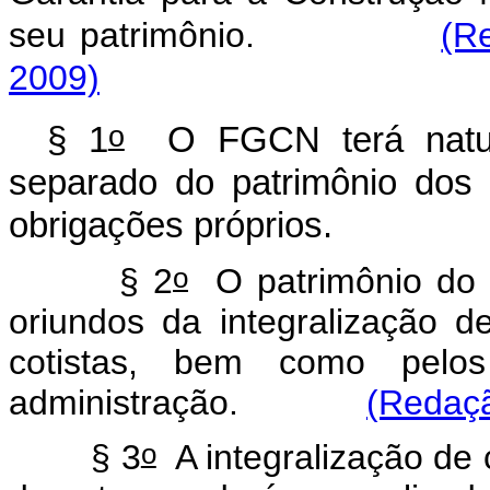
seu patrimônio.
(R
2009)
o
§ 1
O FGCN terá naturez
separado do patrimônio dos c
obrigações próprios.
o
§ 2
O patrimônio do 
oriundos da integralização 
cotistas, bem como pelo
administração.
(Redaçã
o
§ 3
A integralização de 