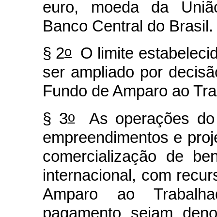
euro, moeda da União
Banco Central do Brasil.
o
§ 2
O limite estabeleci
ser ampliado por decisã
Fundo de Amparo ao Tr
o
§ 3
As operações do 
empreendimentos e proj
comercialização de be
internacional, com recu
Amparo ao Trabalha
pagamento sejam deno