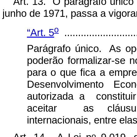
Art. 13. O parágrafo único 
junho de 1971, passa a vigora
o
“Art. 5
...........................
Parágrafo único. As ope
poderão formalizar-se n
para o que fica a empr
Desenvolvimento Ec
autorizada a constituir
aceitar as cláusu
internacionais, entre ela
o