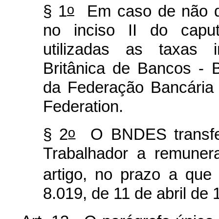
o
§ 1
Em caso de não div
no inciso II do
capu
utilizadas as taxas 
Britânica de Bancos -
B
da Federação Bancária
Federation
.
o
§ 2
O BNDES transfer
Trabalhador a remuner
artigo, no prazo a que 
8.019, de 11 de abril de 