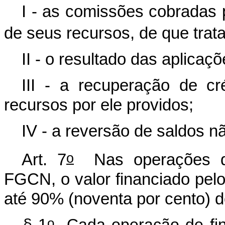
I - as comissões cobradas 
de seus recursos, de que trata 
II - o resultado das aplicaç
III - a recuperação de c
recursos por ele providos;
IV - a reversão de saldos n
o
Art. 7
Nas operações de
FGCN, o valor financiado pelo
até 90% (noventa por cento) do
o
§ 1
Cada operação de fin