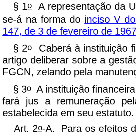
o
§ 1
A representação da Un
se-á na forma do
inciso V d
147, de 3 de fevereiro de 1967
o
§ 2
Caberá à instituição f
artigo
deliberar sobre a gestã
FGCN, zelando pela manutenção
o
§ 3
A instituição financeir
fará jus a remuneração pe
estabelecida em seu estatuto.
o
Art. 2
-A.
Para os efeit