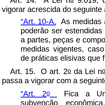
Art. 14. A Lei n
9.019, 
vigorar acrescida do seguinte 
“Art. 10-A.
As medidas
poderão ser estendidas
a partes, peças e compo
medidas vigentes, caso
de práticas elisivas que 
o
Art. 15. O art. 2
da Lei n
passa a vigorar com a seguint
o
“Art. 2
Fica a Uni
subvenção econômic