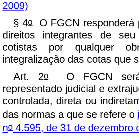
2009)
o
§ 4
O FGCN responderá po
direitos integrantes de se
cotistas por qualquer o
integralização das cotas que
o
Art. 2
O FGCN será cri
representado judicial e extraju
controlada, direta ou indiret
das normas a que se refere o
o
n
4.595, de 31 de dezembro 