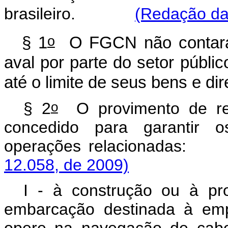
brasileiro.
(Redação dad
o
§ 1
O FGCN não contará c
aval por parte do setor públi
até o limite de seus bens e dir
o
§ 2
O provimento de re
concedido para garantir o
operações relacion
12.058, de 2009)
I - à construção ou à pro
embarcação destinada à emp
opere na navegação de