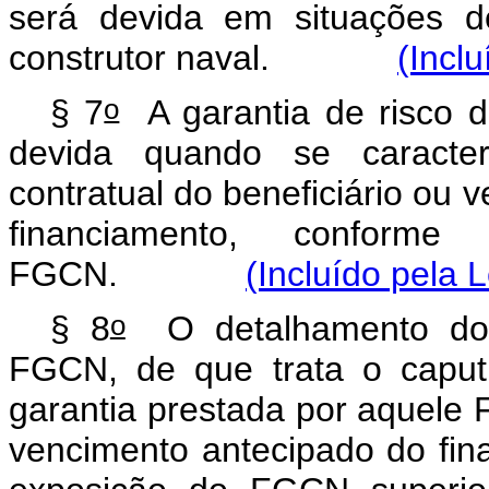
será devida em situações d
construtor naval.
(Incl
o
§ 7
A garantia de risco d
devida quando se caracter
contratual do beneficiário ou 
financiamento, conform
FGCN.
(Incluído pela 
o
§ 8
O detalhamento dos 
FGCN, de que trata o
caput
garantia prestada por aquele 
vencimento antecipado do fin