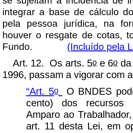
se sujeitam à incidência de 
integrar a base de cálculo d
pela pessoa jurídica, na fo
houver o resgate de cotas, to
Fundo.
(Incluído pela 
o
o
Art. 12. Os arts.
5
e 6
da 
1996, passam a vigorar com a
o
“Art. 5
O BNDES poderá
cento) dos recursos
Amparo ao Trabalhador,
art. 11 desta Lei, em 