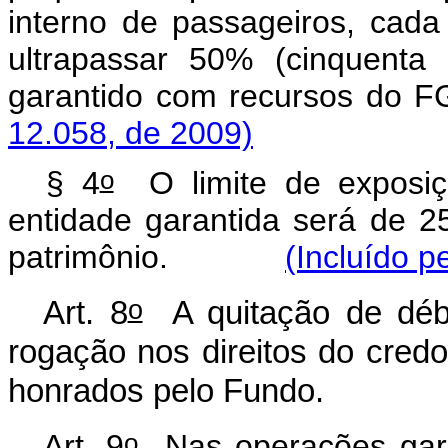
interno de passageiros, cad
ultrapassar 50% (cinquenta
garantido com recurs
12.058, de 2009)
o
§ 4
O limite de exposi
entidade garantida será de 2
patrimônio.
(Incluído p
o
Art. 8
A quitação de débi
rogação nos direitos do cred
honrados pelo Fundo.
o
Art. 9
Nas operações gara