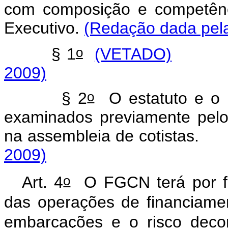
com composição e competênc
Executivo.
(Redação dada pela
o
§ 1
(VETADO)
2009)
o
§ 2
O estatuto e o 
examinados previamente pel
na assembleia de cotis
2009)
o
Art. 4
O FGCN terá por fina
das operações de financiame
embarcações e o risco decor