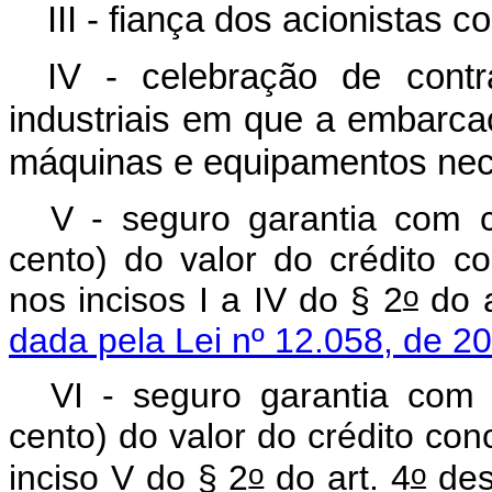
III - fiança dos acionistas c
IV - celebração de cont
industriais em que a embarc
máquinas e equipamentos nec
V - seguro garantia com 
cento) do valor do crédito co
o
nos incisos I a IV do § 2
do a
dada pela Lei nº 12.058, de 2
VI - seguro garantia com
cento) do valor do crédito con
o
o
inciso V do § 2
do art. 4
de