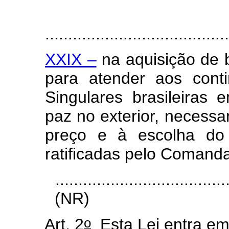
........................................
XXIX –
na aquisição de 
para atender aos conti
Singulares brasileira
paz no exterior, necessa
preço e à escolha do 
ratificadas pelo Comand
.....................................
(NR)
o
Art. 2
Esta Lei entra em 