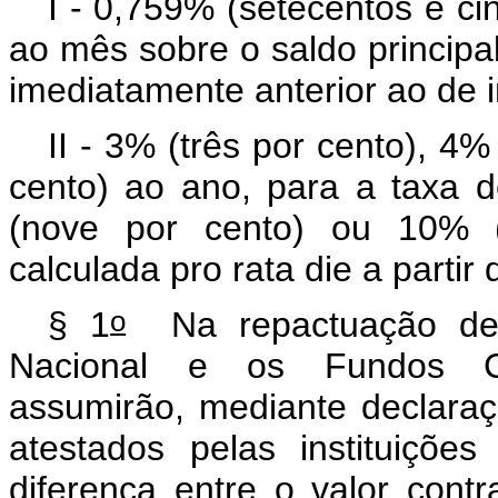
I - 0,759% (setecentos e ci
ao mês sobre o saldo princip
imediatamente anterior ao de 
II - 3% (três por cento), 4
cento) ao ano, para a taxa d
(nove por cento) ou 10% (d
calculada
pro rata die
a partir
o
§ 1
Na repactuação de q
Nacional e os Fundos Con
assumirão, mediante declaraç
atestados pelas instituições
diferença entre o valor cont