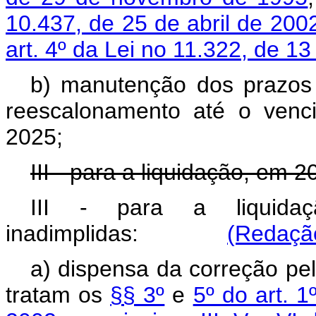
10.437, de 25 de abril de 200
art. 4º da Lei no 11.322, de 13
b) manutenção dos prazos 
reescalonamento até o venc
2025;
III - para a liquidação, em 
III - para a liquida
inadimplidas:
(Redação
a) dispensa da correção pe
tratam os
§§ 3º
e
5º do art. 1