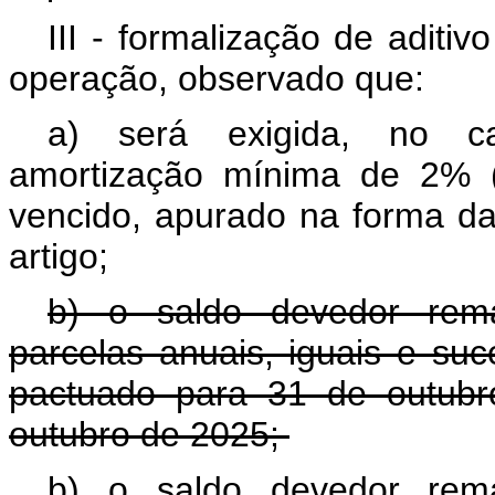
III - formalização de aditi
operação, observado que:
a) será exigida, no ca
amortização mínima de 2% (
vencido, apurado na forma d
artigo;
b) o saldo devedor rem
parcelas anuais, iguais e su
pactuado para 31 de outubr
outubro de 2025;
b) o saldo devedor rem