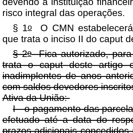
devendo a instituição finance
risco integral das operações.
o
§ 1
O CMN estabelecerá a
que trata o inciso II do
caput
d
o
§ 2
Fica autorizado, para
trata o
caput
deste artigo
inadimplentes de anos anteri
com saldos devedores inscritos
Ativa da União:
I - o pagamento das parcel
efetuado até a data do resp
prazos adicionais concedidos