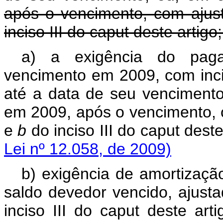
após o vencimento, com ajus
inciso III do
caput
deste artigo
a) a exigência do paga
vencimento em 2009, com inci
até a data de seu venciment
em 2009, após o vencimento, 
e
b
do inciso III do
caput
des
Lei nº 12.058, de 2009)
b) exigência de amortizaçã
saldo devedor vencido, ajust
inciso III do
caput
deste artig