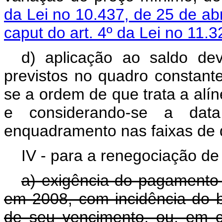
da Lei no 10.437, de 25 de ab
caput do art. 4º da Lei no 11.
d) aplicação ao saldo de
previstos no quadro constant
se a ordem de que trata a alí
e considerando-se a data
enquadramento nas faixas de 
IV - para a renegociação de
a) exigência do pagamento 
em 2008, com incidência do b
de seu vencimento, ou, em 