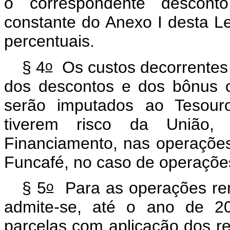
o correspondente desconto
constante do Anexo I desta Le
percentuais.
o
§ 4
Os custos decorrentes 
dos descontos e dos bônus c
serão imputados ao Tesour
tiverem risco da União, 
Financiamento, nas operações
Funcafé, no caso de operaçõe
o
§ 5
Para as operações ren
admite-se, até o ano de 20
parcelas com aplicação dos re