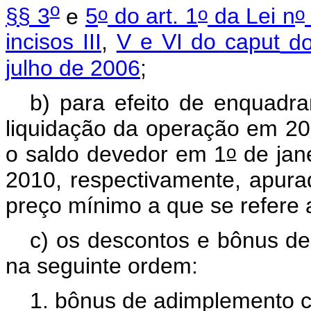
o
o
o
o
§§ 3
e
5
do art. 1
da Lei n
incisos III
,
V e VI do
caput
do
julho de 2006
;
b) para efeito de enquadr
liquidação da operação em 20
o
o saldo devedor em 1
de jan
2010, respectivamente, apura
preço mínimo a que se refere 
c) os descontos e bônus d
na seguinte ordem:
1. bônus de adimplemento c