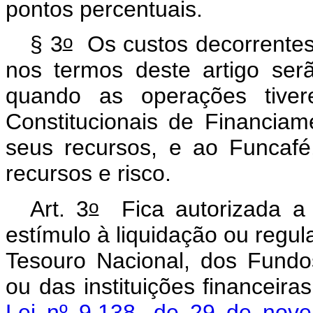
pontos percentuais.
o
§ 3
Os custos decorrentes
nos termos deste artigo ser
quando as operações tive
Constitucionais de Financia
seus recursos, e ao Funcaf
recursos e risco.
o
Art. 3
Fica autorizada a 
estímulo à liquidação ou regu
Tesouro Nacional, dos Fundo
ou das instituições financeir
Lei nº 9.138, de 29 de nov