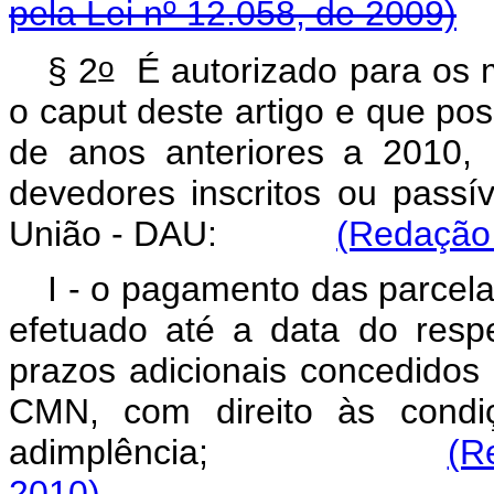
pela Lei nº 12.058, de 2009)
o
§ 2
É autorizado para os m
o
caput
deste artigo e que pos
de anos anteriores a 2010, 
devedores inscritos ou passív
União - DAU:
(Redação 
I - o pagamento das parcel
efetuado até a data do resp
prazos adicionais concedidos
CMN, com direito às condi
adimplência;
(R
2010)