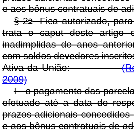
e aos bônus contratuais de ad
o
§ 2
Fica autorizado, para
trata o
caput
deste artigo 
inadimplidas de anos anterio
com saldos devedores inscritos
Ativa da União:
(R
2009)
I - o pagamento das parcel
efetuado até a data do resp
prazos adicionais concedidos
e aos bônus contratuais