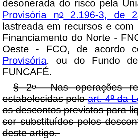
desonerada do risco pela U
o
Provisória n
2.196-3, de 2
lastreada em recursos e com 
Financiamento do Norte - FN
Oeste - FCO, de acordo
Provisória
, ou do Fundo de
FUNCAFÉ.
o
§ 2
Nas operações rep
estabelecidas pelo
art. 4º da 
os descontos previstos para l
ser substituídos pelos descon
deste artigo.