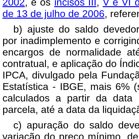
2002
, e os
incisos III
,
V e VI d
de 13 de julho de 2006
, refer
b) ajuste do saldo devedor
por inadimplemento e corrigin
encargos de normalidade at
contratual, e aplicação do Ín
IPCA, divulgado pela Fundação
Estatística - IBGE, mais 6% 
calculados a partir da data
parcela, até a data da liquida
c) apuração do saldo dev
variação do preço mínimo, d