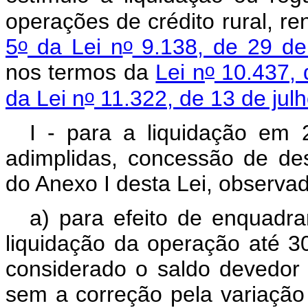
operações de crédito rural, 
o
o
5
da Lei n
9.138, de 29 d
o
nos termos da
Lei n
10.437, 
o
da Lei n
11.322, de 13 de jul
I - para a liquidação em
adimplidas, concessão de de
do Anexo I desta Lei, observa
a) para efeito de enquadr
liquidação da operação até 
considerado o saldo devedo
sem a correção pela variação