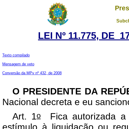
Pres
Subch
LEI Nº 11.775, DE 
Texto compilado
Mensagem de veto
Conversão da MPv nº 432, de 2008
O PRESIDENTE DA REPÚ
Nacional decreta e eu sancion
o
Art. 1
Fica autorizada a 
estímulo à liquidação ou regu