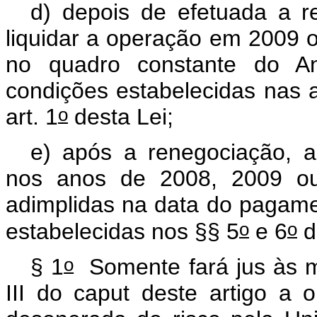
d) depois de efetuada a r
liquidar a operação em 2009 
no quadro constante do An
condições estabelecidas nas 
o
art. 1
desta Lei;
e) após a renegociação, a
nos anos de 2008, 2009 ou
adimplidas na data do pagame
o
o
estabelecidas nos §§ 5
e 6
d
o
§ 1
Somente fará jus às me
III do
caput
deste artigo a o