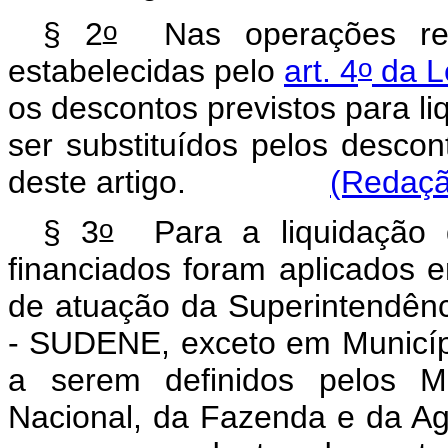
o
§ 2
Nas operações rep
o
estabelecidas pelo
art. 4
da L
os descontos previstos para l
ser substituídos pelos descon
deste artigo.
(Redaçã
o
§ 3
Para a liquidação 
financiados foram aplicados 
de atuação da Superintendên
- SUDENE, exceto em Municípi
a serem definidos pelos Mi
Nacional, da Fazenda e da Agr