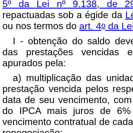
5º da Lei nº 9.138, de 
repactuadas sob a égide da
L
o
ou nos termos do
art. 4
da Lei
I - obtenção do saldo dev
das prestações vencidas e
apurados pela:
a) multiplicação das unid
prestação vencida pelos resp
data de seu vencimento, com
do IPCA mais juros de 6% 
vencimento contratual de cada
renegociação;