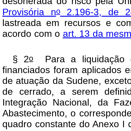
desonerada do risco pela Un
o
Provisória n
2.196-3, de 2
lastreada em recursos e c
acordo com o
art. 13 da mesm
o
§ 2
Para a liquidação 
financiados foram aplicados 
de atuação da Sudene, exceto
de cerrado, a serem defini
Integração Nacional, da Faz
Abastecimento, o corresponde
quadro constante do Anexo I d