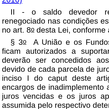
II - o saldo devedor re
renegociado nas condições es
o
no art. 8
desta Lei, conforme 
o
§ 3
A União e os Fundos 
ficam autorizados a suport
deverão ser concedidos aos
devido de cada parcela de jur
inciso I do
caput
deste art
encargos de inadimplemento 
juros vencidas e os juros ap
assumida pelo respectivo deten