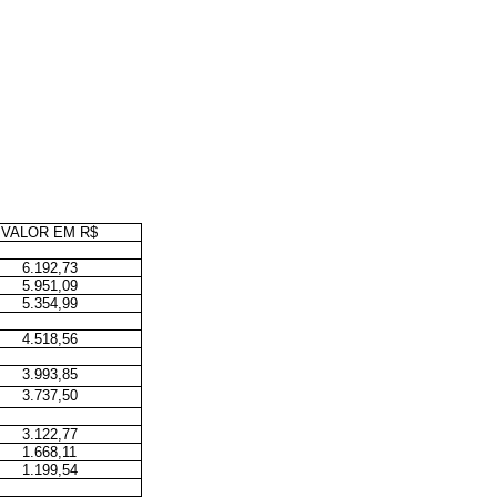
VALOR EM R$
6.192,73
5.951,09
5.354,99
4.518,56
3.993,85
3.737,50
3.122,77
1.668,11
1.199,54