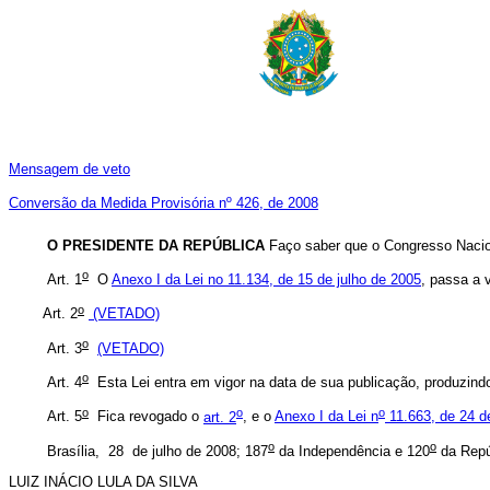
Mensagem de veto
Conversão da Medida Provisória nº 426, de 2008
O PRESIDENTE DA REPÚBLICA
Faço saber que o Congresso Nacion
o
Art. 1
O
Anexo I da Lei no 11.134, de 15 de julho de 2005
, passa a 
o
Art. 2
(VETADO)
o
Art. 3
(VETADO)
o
Art. 4
Esta Lei entra em vigor na data de sua publicação, produzindo e
o
o
o
Art. 5
Fica revogado o
art. 2
, e o
Anexo I da Lei n
11.663, de 24 de
o
o
Brasília, 28 de julho de 2008; 187
da Independência e 120
da Repú
LUIZ INÁCIO LULA DA SILVA