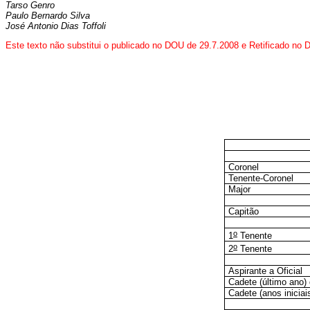
Tarso Genro
Paulo Bernardo Silva
José Antonio Dias Toffoli
Este texto não substitui o publicado no DOU de 29.7.2008 e Retificado no
Coronel
Tenente-Coronel
Major
Capitão
o
1
Tenente
o
2
Tenente
Aspirante a Oficial
Cadete (último ano) 
Cadete (anos iniciai