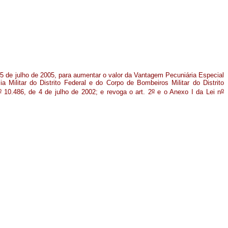
5 de julho de 2005, para aumentar o valor da Vantagem Pecuniária Especial
a Militar do Distrito Federal e do Corpo de Bombeiros Militar do Distrito
o
o
o
10.486, de 4 de julho de 2002; e revoga o art. 2
e o Anexo I da Lei n