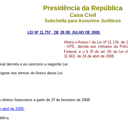
Presidência da República
Casa Civil
Subchefia para Assuntos Jurídicos
LEI Nº 11.757,
DE
28 DE JULHO DE 2008.
o
Altera o Anexo I da Lei n
11.134, de 1
- VPE, devida aos militares da Políci
o
Federal, e o § 2
do art. 65 da Lei n
11.663, de 24 de abril de 2008.
al decreta e eu sanciono a seguinte Lei:
vigorar nos termos do Anexo desta Lei.
o
feitos financeiros a partir de 1
de fevereiro de 2008.
 abril de 2008.
blica.