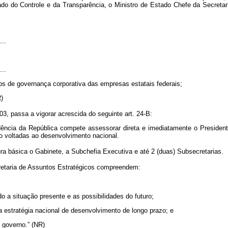
ado do Controle e da Transparência, o Ministro de Estado Chefe da Secretar
....
....
rios de governança corporativa das empresas estatais federais;
NR)
3, passa a vigorar acrescida do seguinte art. 24-B:
dência da República compete assessorar direta e imediatamente o Presiden
zo voltadas ao desenvolvimento nacional.
a básica o Gabinete, a Subchefia Executiva e até 2 (duas) Subsecretarias.
retaria de Assuntos Estratégicos compreendem:
o a situação presente e as possibilidades do futuro;
 a estratégia nacional de desenvolvimento de longo prazo; e
e governo.” (NR)