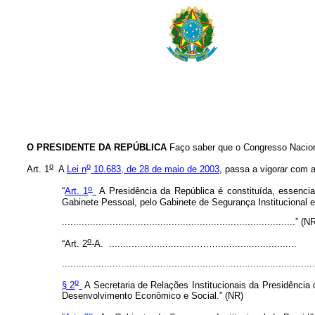
O PRESIDENTE DA REPÚBLICA
Faço saber que o Congresso Nacion
o
o
Art. 1
A
Lei n
10.683, de 28 de maio de 2003
, passa a vigorar com 
o
“
Art. 1
A Presidência da República é constituída, essencial
Gabinete Pessoal, pelo Gabinete de Segurança Institucional e
...................................................................................” (
o
“Art. 2
-A. .............................………............................
.........................................................................................
o
§ 2
A Secretaria de Relações Institucionais da Presidência
Desenvolvimento Econômico e Social.” (NR)
o