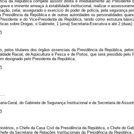
ncia da República compete assistir direta e imediatamente ao Presidente 
 grave e iminente ameaça à estabilidade institucional, realizar o assessora
rmação, zelar, assegurado o exercício do poder de polícia, pela segurança 
 da Presidência da República e de outras autoridades ou personalidades qu
 Presidente e do Vice-Presidente da República, tendo como estrutura básic
líticas sobre Drogas, o Gabinete, 1 (uma) Secretaria-Executiva e até 2 (duas) 
NR)
 pelos titulares dos órgãos essenciais da Presidência da República, pelos
aldade Racial, de Aqüicultura e Pesca e de Portos, que será presidido pelo 
im designado pelo Presidente da República;
NR)
.....
aria-Geral, do Gabinete de Segurança Institucional e da Secretaria de Assunt
NR)
istérios, o Chefe da Casa Civil da Presidência da República, o Chefe do Gab
Chefe da Secretaria de Relações Institucionais da Presidência da República