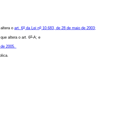
o
o
 altera o
art. 6
da Lei n
10.683, de 28 de maio de 2003;
o
que altera o art. 6
-A; e
 de 2005.
lica.