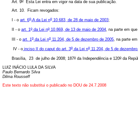
o
Art. 9
Esta Lei entra em vigor na data de sua publicação.
Art. 10. Ficam revogados:
o
o
I - o
art. 6
-A da Lei n
10.683, de 28 de maio de 2003
;
o
o
II - o
art. 1
da Lei n
10.869, de 13 de maio de 2004
, na parte em que
o
o
III - o
art. 1
da Lei n
11.204, de 5 de dezembro de 2005
, na parte em 
o
o
IV - o
inciso II do
caput
do art. 3
da Lei n
11.204, de 5 de dezembro
o
o
Brasília, 23 de julho de 2008; 187
da Independência e 120
da Repúb
LUIZ INÁCIO LULA DA SILVA
Paulo Bernardo Silva
Dilma Rousseff
Este texto não substitui o publicado no DOU de 24.7.2008