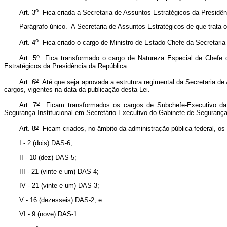
o
Art. 3
Fica criada a Secretaria de Assuntos Estratégicos da Presidê
Parágrafo único. A Secretaria de Assuntos Estratégicos de que trata 
o
Art. 4
Fica criado o cargo de Ministro de Estado Chefe da Secretaria
o
Art. 5
Fica transformado o cargo de Natureza Especial de Chefe d
Estratégicos da Presidência da República.
o
Art. 6
Até que seja aprovada a estrutura regimental da Secretaria de
cargos, vigentes na data da publicação desta Lei.
o
Art. 7
Ficam transformados os cargos de Subchefe-Executivo da Se
Segurança Institucional em Secretário-Executivo do Gabinete de Segurança 
o
Art. 8
Ficam criados, no âmbito da administração pública federal, 
I - 2 (dois) DAS-6;
II - 10 (dez) DAS-5;
III - 21 (vinte e um) DAS-4;
IV - 21 (vinte e um) DAS-3;
V - 16 (dezesseis) DAS-2; e
VI - 9 (nove) DAS-1.