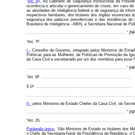
“
Art. 6
Ao Gabinete de Segurança Institucional da Presidê
ocorrência e articular o gerenciamento de crises, em caso de
as atividades de inteligência federal e de segurança da info
respectivos familiares, dos titulares dos órgãos essenciais
segurança dos palácios presidenciais e das residências do
Brasileira de Inteligência - ABIN, a Secretaria Nacional de Po
...................................................................................” (
o
“Art. 7
.....................................…………......................
I -
Conselho de Governo, integrado pelos Ministros de Estado,
Políticas para as Mulheres, de Políticas de Promoção da Igu
da Casa Civil e secretariado por um dos membros para esse f
...................................................................................” (
o
“Art. 8
................…………….........................................
o
§ 1
........................................................………………….
.........................................................................................
II -
pelos Ministros de Estado Chefes da Casa Civil, da Secret
...................................................................................” (
“Art. 25. ..................................................…………........
Parágrafo único.
São Ministros de Estado os titulares dos Min
o Chefe da Secretaria-Geral da Presidência da República, o 