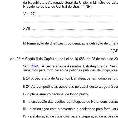
da República, o Advogado-Geral da União, o Ministro de Est
Presidente do Banco Central do Brasil.” (NR)
“Art. 27. .............................................………….............
.........................................................................................
XVII - .............................................................................
.........................................................................................
h)
formulação de diretrizes, coordenação e definição de crité
...................................................................................” (
o
o
Art. 2
A Seção II do Capítulo I da Lei n
10.683, de 28 de maio de 200
“
Art. 24-B
. À Secretaria de Assuntos Estratégicos da Presi
subsídios para formulação de políticas públicas de longo pra
o
§ 1
A Secretaria de Assuntos Estratégicos tem como estrutur
o
§ 2
As competências atribuídas no
caput
deste artigo à Sec
I - o planejamento nacional de longo prazo;
II - a discussão das opções estratégicas do País, considerand
III - a articulação com o governo e a sociedade para formular
IV - a elaboração de subsídios para a preparação de ações d