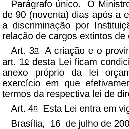
Parágrafo único. O Minist
de 90 (noventa) dias após a e
a discriminação por Institu
relação de cargos extintos de q
o
Art. 3
A criação e o provi
o
art. 1
desta Lei ficam condi
anexo próprio da lei orçam
exercício em que efetivame
termos da respectiva lei de di
o
Art. 4
Esta Lei entra em vig
Brasília, 16 de julho de 20