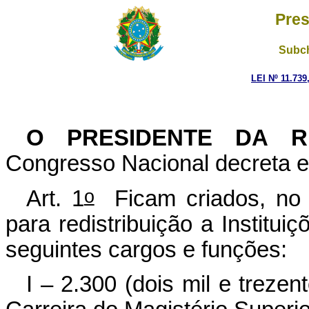
Pres
Subch
LEI Nº 11.739
O PRESIDENTE DA 
Congresso Nacional decreta e 
o
Art. 1
Ficam criados, no â
para redistribuição a Institui
seguintes cargos e funções:
I – 2.300 (dois mil e trezen