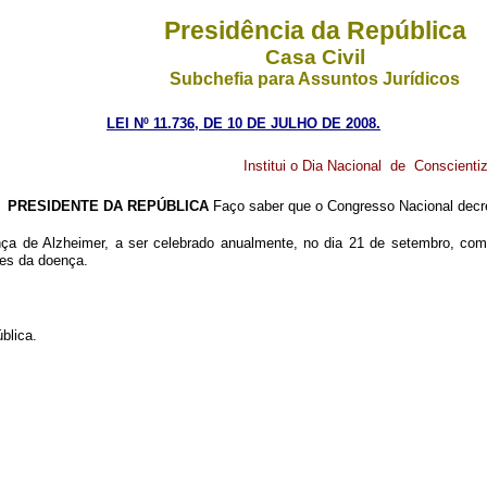
Presidência da República
Casa Civil
Subchefia para Assuntos Jurídicos
LEI Nº 11.736, DE 10
DE
JULHO DE 2008.
Institui o Dia Nacional de Conscient
de
PRESIDENTE DA REPÚBLICA
Faço saber que o Congresso Nacional decre
a de Alzheimer, a ser celebrado anualmente, no dia 21 de setembro, com o 
res da doença.
blica.