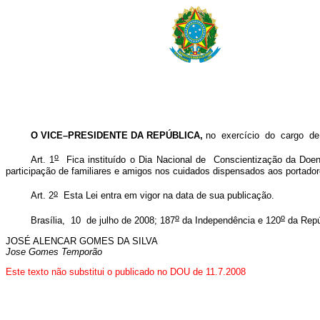
O VICE–PRESIDENTE DA REPÚBLICA,
no exercício do cargo 
o
Art. 1
Fica instituído o Dia Nacional de Conscientização da Doenç
participação de familiares e amigos nos cuidados dispensados aos portado
o
Art. 2
Esta Lei entra em vigor na data de sua publicação.
o
o
Brasília, 10 de julho de 2008; 187
da Independência e 120
da Repú
JOSÉ ALENCAR GOMES DA SILVA
Jose Gomes Temporão
Este texto não substitui o publicado no DOU de 11.7.2008