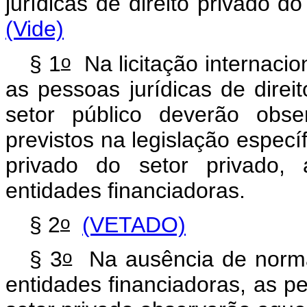
jurídicas de direito privado 
(Vide)
o
§ 1
Na licitação internacio
as pessoas jurídicas de direit
setor público deverão obs
previstos na legislação específ
privado do setor privado,
entidades financiadoras.
o
§ 2
(VETADO)
o
§ 3
Na ausência de norma
entidades financiadoras, as pe