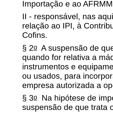
Importação e ao AFRMM
II - responsável, nas aq
relação ao IPI, à Contri
Cofins.
o
§ 2
A suspensão de que
quando for relativa a má
instrumentos e equipame
ou usados, para incorpor
empresa autorizada a o
o
§ 3
Na hipótese de impo
suspensão de que trata 