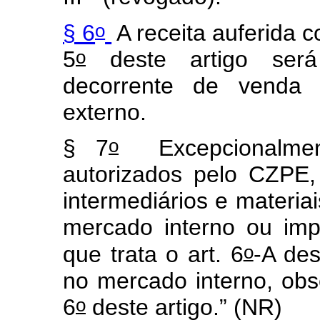
o
§ 6
A receita auferida 
o
5
deste artigo será 
decorrente de venda
externo.
o
§ 7
Excepcionalmen
autorizados pelo CZPE,
intermediários e materi
mercado interno ou im
o
que trata o art. 6
-A des
no mercado interno, obs
o
6
deste artigo.” (NR)