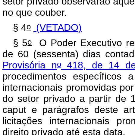
setor privado observarão aquele
no que couber.
o
§ 4
(VETADO)
o
§ 5
O Poder Executivo reg
de 60 (sessenta) dias conta
o
Provisória n
418, de 14 de 
procedimentos específicos 
internacionais promovidas por 
do setor privado a partir de 
caput
e parágrafos deste art
licitações internacionais p
direito privado até esta data.