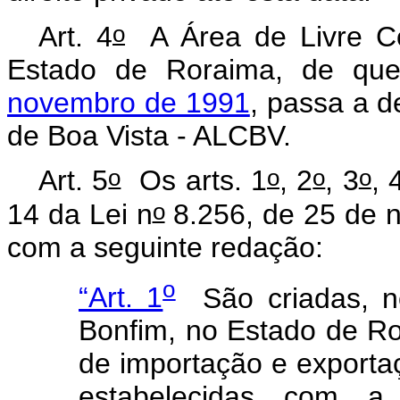
o
Art. 4
A Área de Livre C
Estado de Roraima, de qu
novembro de 1991
, passa a 
de Boa Vista - ALCBV.
o
o
o
o
Art. 5
Os arts. 1
, 2
, 3
, 
o
14 da Lei n
8.256, de 25 de 
com a seguinte redação:
o
“Art. 1
São criadas, no
Bonfim, no Estado de Ro
de importação e exportaç
estabelecidas com a