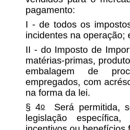
pagamento:
I - de todos os imposto
incidentes na operação; 
II - do Imposto de Impo
matérias-primas, produto
embalagem de proce
empregados, com acrésc
na forma da lei.
o
§ 4
Será permitida, s
legislação específica
incentivos ou benefícios f