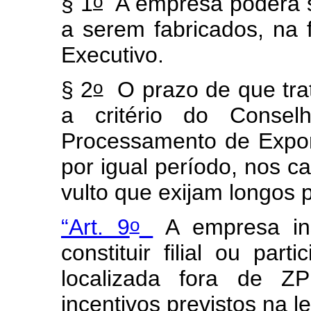
o
§ 1
A empresa poderá so
a serem fabricados, na 
Executivo.
o
§ 2
O prazo de que tra
a critério do Conse
Processamento de Expor
por igual período, nos c
vulto que exijam longos 
o
“Art. 9
A empresa in
constituir filial ou part
localizada fora de ZP
incentivos previstos na le