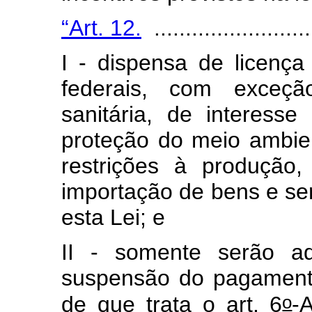
“Art. 12.
..........................
I - dispensa de licenç
federais, com exceç
sanitária, de interess
proteção do meio ambie
restrições à produção,
importação de bens e se
esta Lei; e
II - somente serão ad
suspensão do pagamento
o
de que trata o art. 6
-