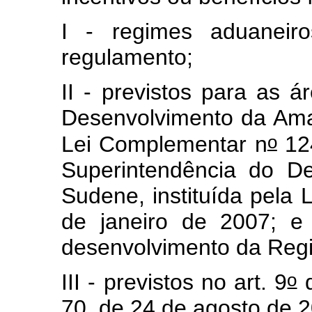
I - regimes aduaneiro
regulamento;
II - previstos para as
Desenvolvimento da Amaz
o
Lei Complementar n
124
Superintendência do D
Sudene, instituída pela
de janeiro de 2007; e
desenvolvimento da Reg
o
III - previstos no art. 9
d
70, de 24 de agosto de 