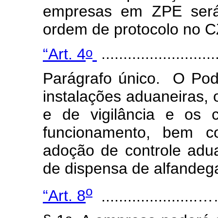
empresas em ZPE será
ordem de protocolo no C
o
“Art. 4
...................
Parágrafo único. O Pod
instalações aduaneiras,
e de vigilância e os 
funcionamento, bem c
adoção de controle adu
de dispensa de alfandeg
o
“Art. 8
....................