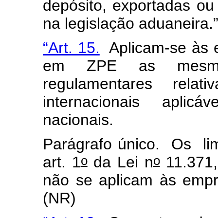
depósito, exportadas ou 
na legislação aduaneira.
“Art. 15.
Aplicam-se às e
em ZPE as mesmas
regulamentares rela
internacionais apli
nacionais.
Parágrafo único. Os li
o
o
art. 1
da Lei n
11.371,
não se aplicam às emp
(NR)