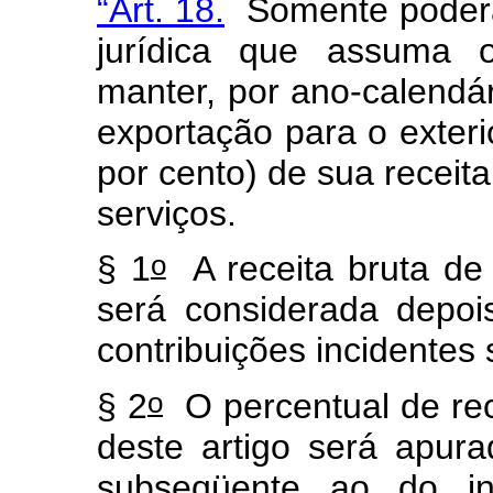
“Art. 18.
Somente poderá
jurídica que assuma 
manter, por ano-calendár
exportação para o exteri
por cento) de sua receita
serviços.
o
§ 1
A receita bruta de
será considerada depoi
contribuições incidentes
o
§ 2
O percentual de rec
deste artigo será apura
subseqüente ao do in