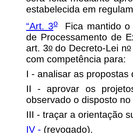
estabelecida em regulam
o
“Art. 3
Fica mantido o 
de Processamento de Ex
o
o
art. 3
do Decreto-Lei n
com competência para:
I - analisar as propostas
II - aprovar os projeto
observado o disposto no
III - traçar a orientação 
IV -
(revogado).