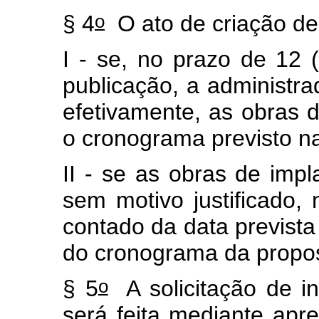
o
§ 4
O ato de criação de
I - se, no prazo de 12
publicação, a administra
efetivamente, as obras 
o cronograma previsto na
II - se as obras de imp
sem motivo justificado,
contado da data prevista
do cronograma da propos
o
§ 5
A solicitação de i
será feita mediante apr