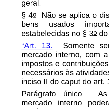
geral.
o
§ 4
Não se aplica o dis
bens usados import
o
estabelecidas no § 3
do 
“Art. 13.
Somente serão
mercado interno, com 
impostos e contribuições
necessários às atividad
inciso II do
caput
do art. 
Parágrafo único. As 
mercado interno poder