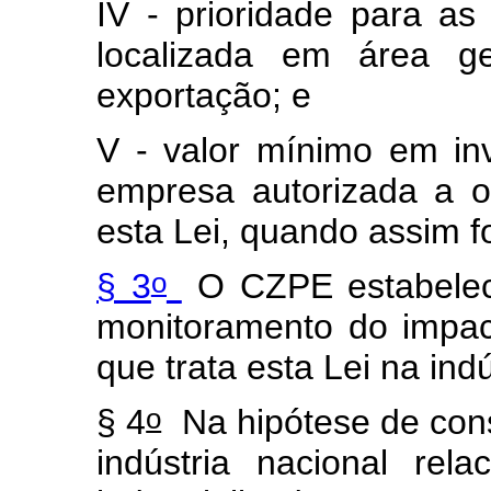
IV - prioridade para a
localizada em área ge
exportação; e
V - valor mínimo em in
empresa autorizada a o
esta Lei, quando assim f
o
§ 3
O CZPE estabelec
monitoramento do impac
que trata esta Lei na indú
o
§ 4
Na hipótese de cons
indústria nacional re