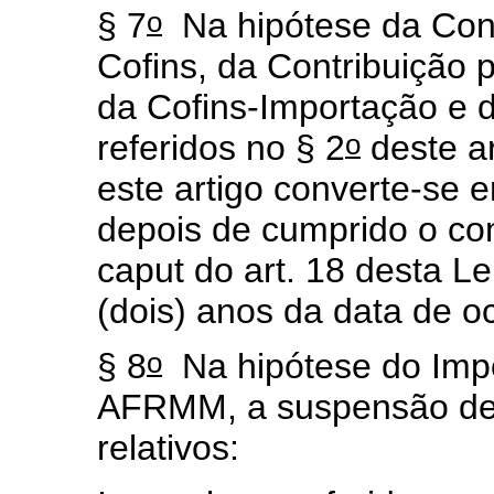
o
§ 7
Na hipótese da Cont
Cofins, da Contribuição 
da Cofins-Importação e d
o
referidos no § 2
deste ar
este artigo converte-se 
depois de cumprido o co
caput
do art. 18 desta Le
(dois) anos da data de oc
o
§ 8
Na hipótese do Impo
AFRMM, a suspensão de q
relativos: