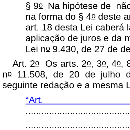
o
§ 9
Na hipótese de não
o
na forma do § 4
deste ar
art. 18 desta Lei caberá
aplicação de juros e da m
o
Lei n
9.430, de 27 de d
o
o
o
o
Art. 2
Os arts. 2
, 3
, 4
, 
o
n
11.508, de 20 de julho 
seguinte redação e a mesma Lei
“Ar
........................................
........................................