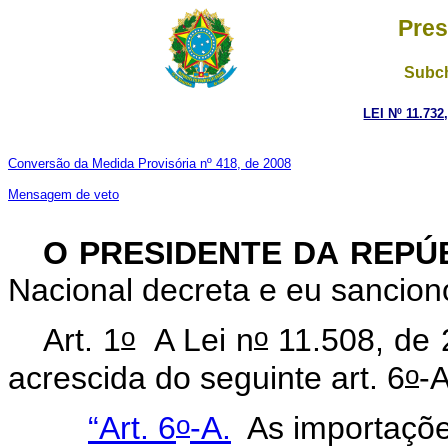
Pres
Subch
LEI Nº 11.732
Conversão da Medida Provisória nº 418, de 2008
Mensagem de veto
O PRESIDENTE DA REPÚ
Nacional decreta e eu sanciono
o
o
Art. 1
A Lei n
11.508, de 2
o
acrescida do seguinte art. 6
-A
o
“Art. 6
-A.
As importaçõe