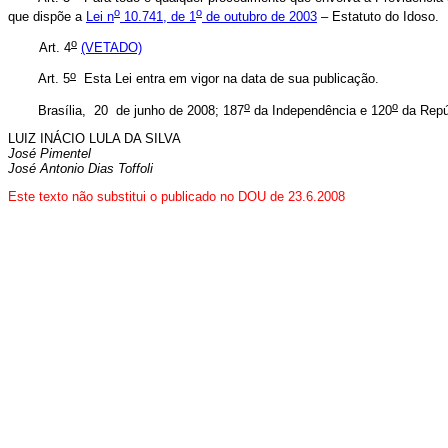
o
o
que dispõe a
Lei n
10.741, de 1
de outubro de 2003
– Estatuto do Idoso.
o
Art. 4
(VETADO)
o
Art. 5
Esta Lei entra em vigor na data de sua publicação.
o
o
Brasília, 20 de junho de 2008; 187
da Independência e 120
da Repú
LUIZ INÁCIO LULA DA SILVA
José Pimentel
José Antonio Dias Toffoli
Este texto não substitui o publicado no DOU de 23.6.2008