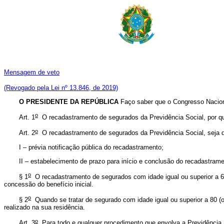
Mensagem de veto
(Revogado pela Lei nº 13.846, de 2019)
O PRESIDENTE DA REPÚBLICA
Faço saber que o Congresso Nacion
o
Art. 1
O recadastramento de segurados da Previdência Social, por qu
o
Art. 2
O recadastramento de segurados da Previdência Social, seja qu
I – prévia notificação pública do recadastramento;
II – estabelecimento de prazo para início e conclusão do recadastramen
o
§ 1
O recadastramento de segurados com idade igual ou superior a 60
concessão do benefício inicial.
o
§ 2
Quando se tratar de segurado com idade igual ou superior a 80 (o
realizado na sua residência.
o
Art. 3
Para todo e qualquer procedimento que envolva a Previdência S