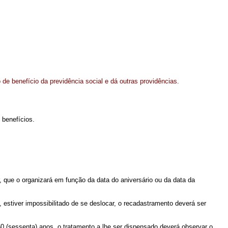
de benefício da previdência social e dá outras providências.
 benefícios.
 que o organizará em função da data do aniversário ou da data da
estiver impossibilitado de se deslocar, o recadastramento deverá ser
0 (sessenta) anos, o tratamento a lhe ser dispensado deverá observar o