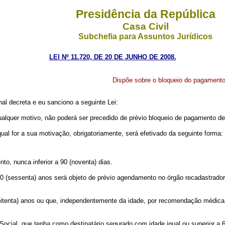
Presidência da República
Casa Civil
Subchefia para Assuntos Jurídicos
LEI Nº 11.720, DE 20
DE
JUNHO DE 2008.
Dispõe sobre o bloqueio do pagamento 
al decreta e eu sanciono a seguinte Lei:
alquer motivo, não poderá ser precedido de prévio bloqueio de pagamento de
al for a sua motivação, obrigatoriamente, será efetivado da seguinte forma:
to, nunca inferior a 90 (noventa) dias.
 (sessenta) anos será objeto de prévio agendamento no órgão recadastrador,
itenta) anos ou que, independentemente da idade, por recomendação médica, 
ocial, que tenha como destinatário segurado com idade igual ou superior a 6