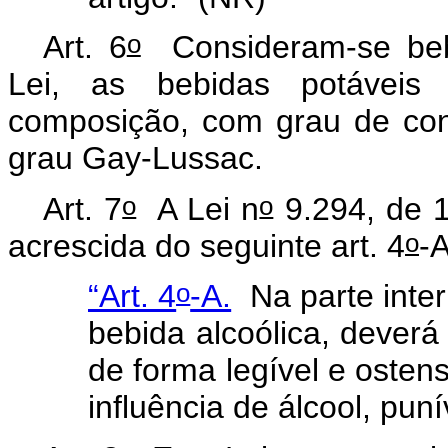
o
Art. 6
Consideram-se bebid
Lei, as bebidas potávei
composição, com grau de con
grau Gay-Lussac.
o
o
Art. 7
A Lei n
9.294, de 1
o
acrescida do seguinte art. 4
-
o
“Art. 4
-A.
Na parte inter
bebida alcoólica, deverá 
de forma legível e ostens
influência de álcool, pu