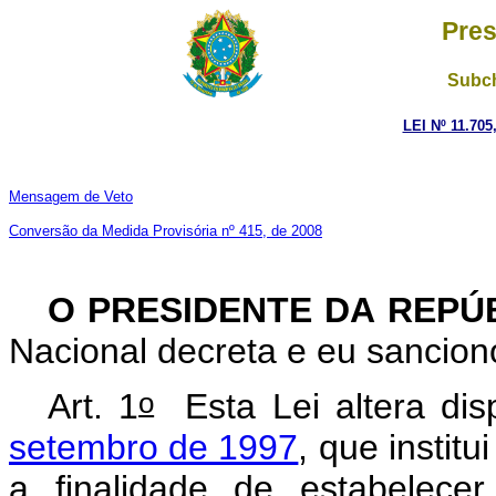
Pres
Subch
LEI Nº 11.705
Mensagem de Veto
Conversão da Medida Provisória nº 415, de 2008
O PRESIDENTE DA REPÚ
Nacional decreta e eu sancion
o
Art. 1
Esta Lei altera dis
setembro de 1997
, que instit
a finalidade de estabelece