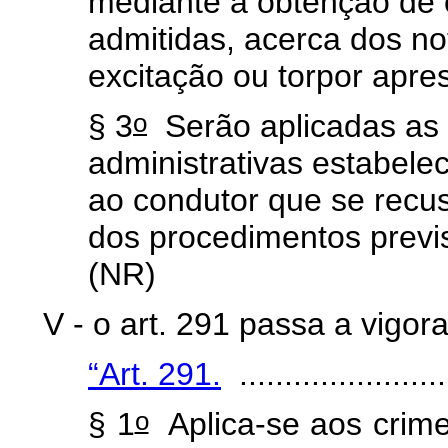
mediante a obtenção de o
admitidas, acerca dos no
excitação ou torpor apre
o
§ 3
Serão aplicadas as 
administrativas estabele
ao condutor que se recu
dos procedimentos previ
(NR)
V - o art. 291 passa a vigor
“Art. 291.
........................
o
§ 1
Aplica-se aos crimes