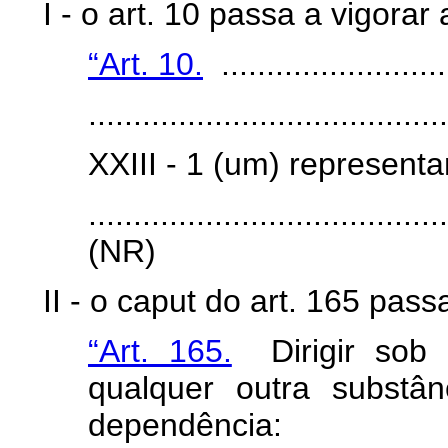
I - o art. 10 passa a vigorar
“Art. 10.
..........................
.......................................
XXIII - 1 (um) representa
.......................................
(NR)
II - o
caput
do art. 165 pass
“Art. 165.
Dirigir sob a
qualquer outra substân
dependência: