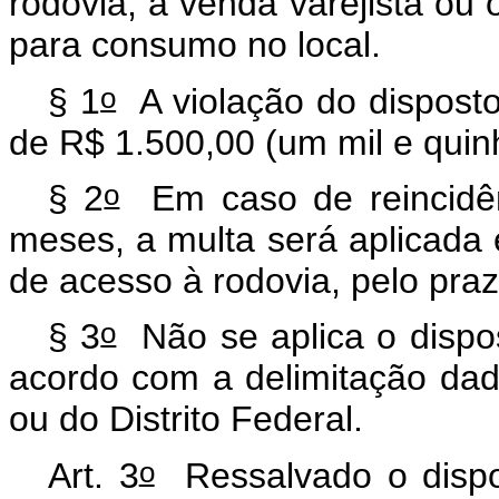
rodovia, a venda varejista ou 
para consumo no local.
o
§ 1
A violação do dispost
de R$ 1.500,00 (um mil e quin
o
§ 2
Em caso de reincidên
meses, a multa será aplicada
de acesso à rodovia, pelo pra
o
§ 3
Não se aplica o dispos
acordo com a delimitação dad
ou do Distrito Federal.
o
Art. 3
Ressalvado o dispo