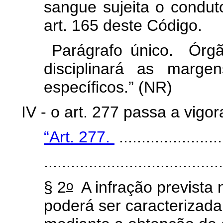
sangue sujeita o condut
art. 165 deste Código.
Parágrafo único. Órgã
disciplinará as marge
específicos.” (NR)
IV - o art. 277 passa a vigo
“Art. 277.
.......................
.......................................
o
§ 2
A infração prevista 
poderá ser caracterizada