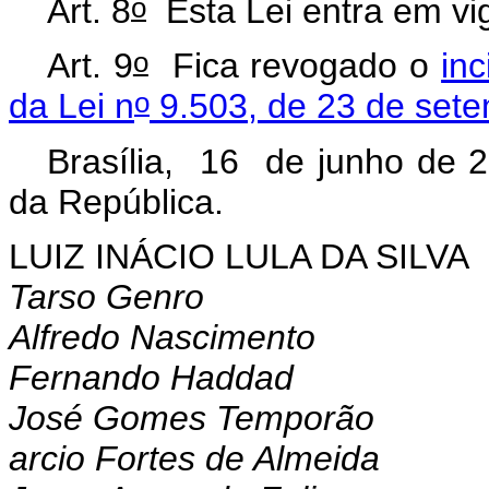
o
Art. 8
Esta Lei entra em vig
o
Art. 9
Fica revogado o
inc
o
da Lei n
9.503, de 23 de set
Brasília, 16 de junho de 
da República.
LUIZ INÁCIO LULA DA SILVA
Tarso Genro
Alfredo Nascimento
Fernando Haddad
José Gomes Temporão
arcio Fortes de Almeida